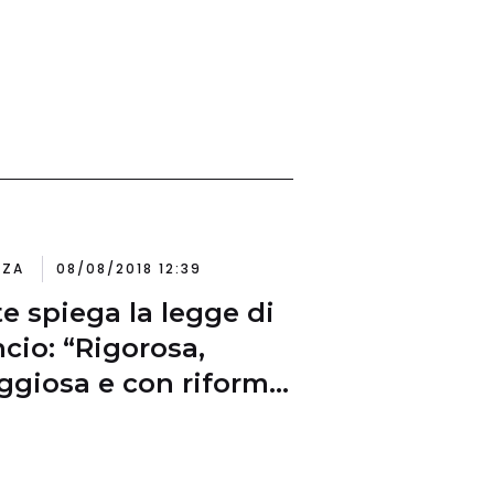
NZA
08/08/2018 12:39
e spiega la legge di
ncio: “Rigorosa,
ggiosa e con riforma
fisco e reddito di
adinanza”