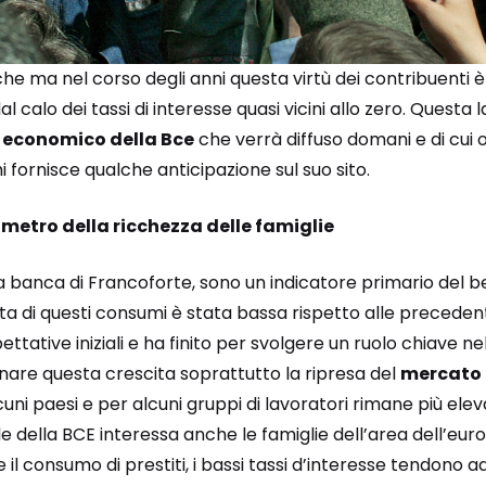
iche ma nel corso degli anni questa virtù dei contribuenti
l calo dei tassi di interesse quasi vicini allo zero. Questa 
o economico della Bce
che verrà diffuso domani e di cui og
 fornisce qualche anticipazione sul suo sito.
metro della ricchezza delle famiglie
e la banca di Francoforte, sono un indicatore primario de
cita di questi consumi è stata bassa rispetto alle preceden
ttative iniziali e ha finito per svolgere un ruolo chiave n
inare questa crescita soprattutto la ripresa del
mercato 
uni paesi e per alcuni gruppi di lavoratori rimane più elev
le della BCE interessa anche le famiglie dell’area dell’eur
e il consumo di prestiti, i bassi tassi d’interesse tendono