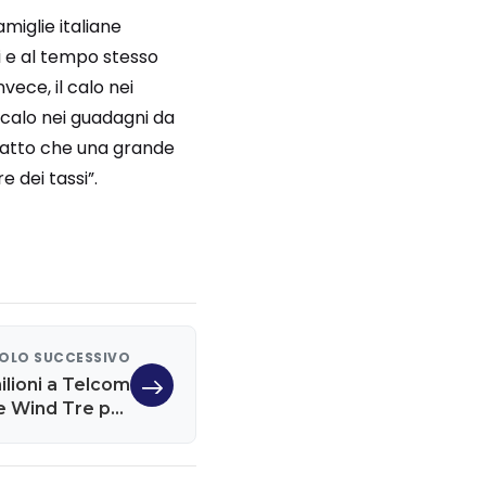
miglie italiane
 e al tempo stesso
ece, il calo nei
 calo nei guadagni da
 fatto che una grande
 dei tassi”.
OLO SUCCESSIVO
milioni a Telcom
 e Wind Tre per
tta aggressiva