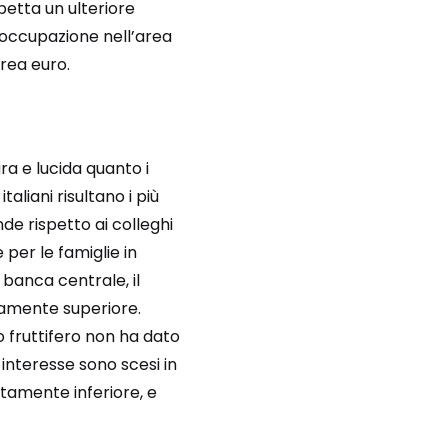
petta un ulteriore
soccupazione nell’area
area euro.
ra e lucida quanto i
aliani risultano i più
nde rispetto ai colleghi
 per le famiglie in
 banca centrale, il
tamente superiore.
to fruttifero non ha dato
i interesse sono scesi in
ttamente inferiore, e