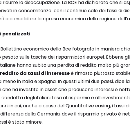
ridurre la disoccupazione. La BCE ha dichiarato che si as
vati in concomitanza con il continuo calo dei tassi di di
irà a consolidare la ripresa economica della regione dell’
i penalizzati
l Bollettino economico della Bce fotografa in maniera chia
 pesato sulle tasche dei risparmiatori europei. Ebbene gli it
 italiane hanno subito una perdita di reddito molto più gra
reddito da tassi di interesse
è rimasto piuttosto stabile
eno in Italia e Spagna. In questi ultimi due paesi, dice la
i che ha investito in asset che producono interessi è net
a condotta degli italiani tesa al risparmio e all’investimen
 anni in cui, anche a causa del Quantitative easing, i tassi d
 differenza della Germania, dove il risparmio privato è ne
assi è stato minore.