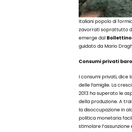
Italiani popolo di form
zavorrati soprattutto da
emerge dal
Bollettin
guidato da Mario Draghi
Consumi privati baro
I consumi privati, dic
delle famiglie. La cres
2013 ha superato le aspe
della produzione. A tra
la disoccupazione in alc
politica monetaria faci
stimolare l’assunzione 