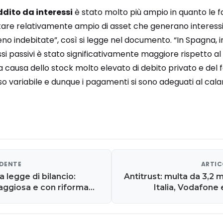
reddito da interessi
è stato molto più ampio in quanto le fa
e relativamente ampio di asset che generano interessi
 indebitate”, così si legge nel documento. “In Spagna, inv
si passivi è stato significativamente maggiore rispetto al
o a causa dello stock molto elevato di debito privato e del
so variabile e dunque i pagamenti si sono adeguati al calare
EDENTE
ARTIC
 legge di bilancio:
Antitrust: multa da 3,2 
aggiosa e con riforma
Italia, Vodafone
dito di cittadinanza"
condo