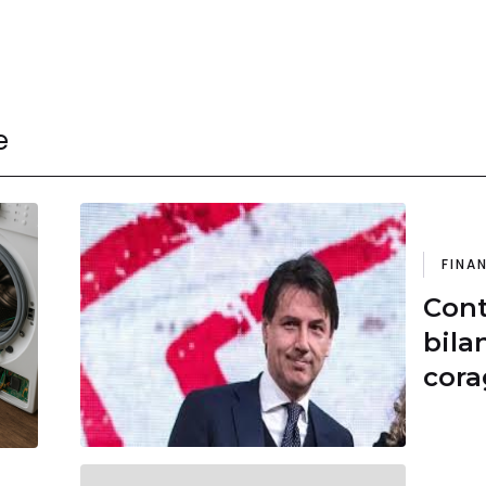
e
FINA
Cont
bila
cora
del 
citt