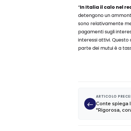
“
In Italia il calo nel 
detengono un ammontar
sono relativamente meno
pagamenti sugli interes
interessi attivi. Quest
parte dei mutui è a tas
ARTICOLO PREC
Conte spiega la
"Rigorosa, cor
del fisco e red