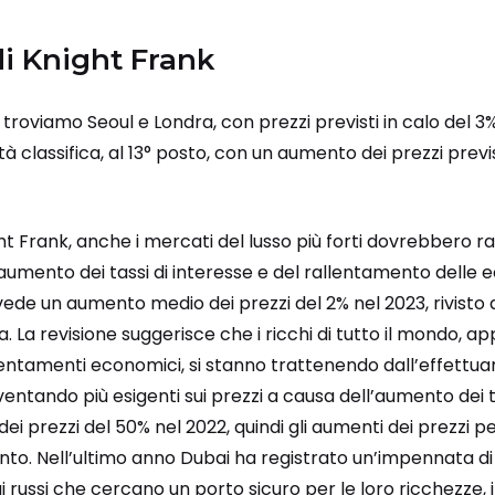
di Knight Frank
ica troviamo Seoul e Londra, con prezzi previsti in calo de
tà classifica, al 13° posto, con un aumento dei prezzi previ
t Frank, anche i mercati del lusso più forti dovrebbero ra
aumento dei tassi di interesse e del rallentamento delle e
vede un aumento medio dei prezzi del 2% nel 2023, rivisto a
fa. La revisione suggerisce che i ricchi di tutto il mondo
allentamenti economici, si stanno trattenendo dall’effettua
ventando più esigenti sui prezzi a causa dell’aumento dei t
ei prezzi del 50% nel 2022, quindi gli aumenti dei prezzi p
to. Nell’ultimo anno Dubai ha registrato un’impennata di r
i russi che cercano un porto sicuro per le loro ricchezze, i