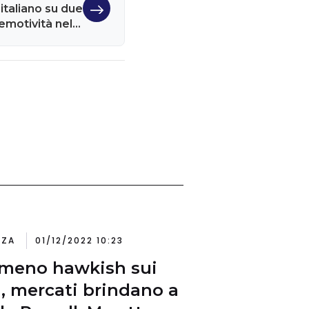
italiano su due
emotività nelle
elte finanziarie
NZA
01/12/2022 10:23
meno hawkish sui
i, mercati brindano a