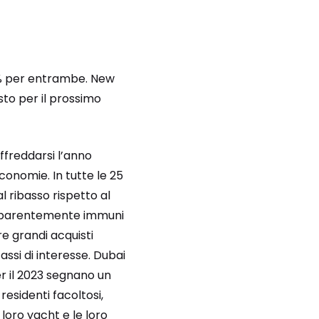
l 3% per entrambe. New
sto per il prossimo
ffreddarsi l’anno
conomie. In tutte le 25
l ribasso rispetto al
, apparentemente immuni
re grandi acquisti
assi di interesse. Dubai
er il 2023 segnano un
esidenti facoltosi,
 loro yacht e le loro