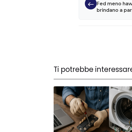
Fed meno hawki
brindano a par
all'abbaglio so
Ti potrebbe interessar