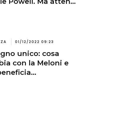
le Powell. Ma attenti
abbaglio soft landing
NZA
01/12/2022 09:23
gno unico: cosa
ia con la Meloni e
beneficia
’aumento