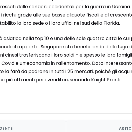
ressati dalle sanzioni occidentali per la guerra in Ucrain
i ricchi, grazie alle sue basse aliquote fiscali e al cresce
bilito la loro sede o i loro uffici nel sud della Florida.
à asiatica nella top 10 e una delle sole quattro città le cui 
econdo il rapporto. Singapore sta beneficiando della fuga d
ini cinesi trasferiscono i loro soldi – e spesso le loro famigli
i di Covid e un’economia in rallentamento. Dato interessa
e la farà da padrone in tutti i 25 mercati, poiché gli acqui
no più attraenti per i venditori, secondo Knight Frank.
EDENTE
ARTIC