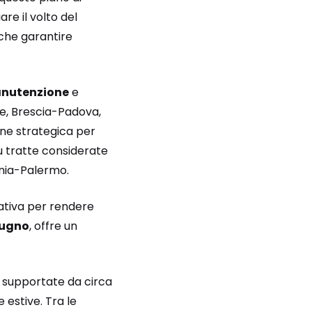
e il volto del
nche garantire
nutenzione
e
ne, Brescia-Padova,
one strategica per
u tratte considerate
ania-Palermo.
ziativa per rendere
iugno
, offre un
i, supportate da circa
 estive. Tra le