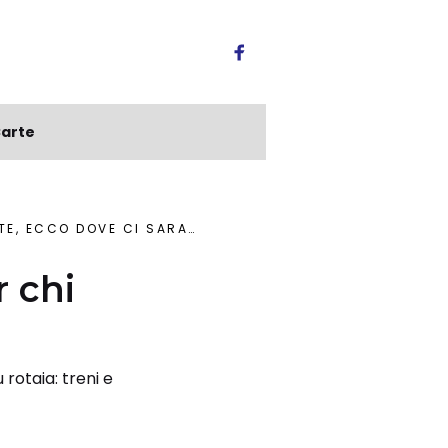
arte
CO DOVE CI SARANNO DISAGI
r chi
 rotaia: treni e