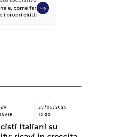
OLO SUCCESSIVO
onale, come far
 i propri diritti
NZA
25/05/2025
ONALE
10:30
cisti italiani su
fy: ricavi in crescita