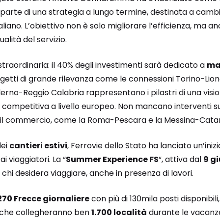
te di una strategia a lungo termine, destinata a cambiar
aliano. L’obiettivo non è solo migliorare l’efficienza, ma a
alità del servizio.
straordinaria: il 40% degli investimenti sarà dedicato a
ma
getti di grande rilevanza come le connessioni Torino-Lio
rno-Reggio Calabria rappresentano i pilastri di una visi
a competitiva a livello europeo. Non mancano interventi s
o e il commercio, come la Roma-Pescara e la Messina-Cat
dei
cantieri estivi
, Ferrovie dello Stato ha lanciato un’ini
ai viaggiatori. La “
Summer Experience FS
“, attiva dal
9 g
 chi desidera viaggiare, anche in presenza di lavori.
270 Frecce giornaliere
con più di 130mila posti disponibil
che collegheranno ben
1.700 località
durante le vacanze