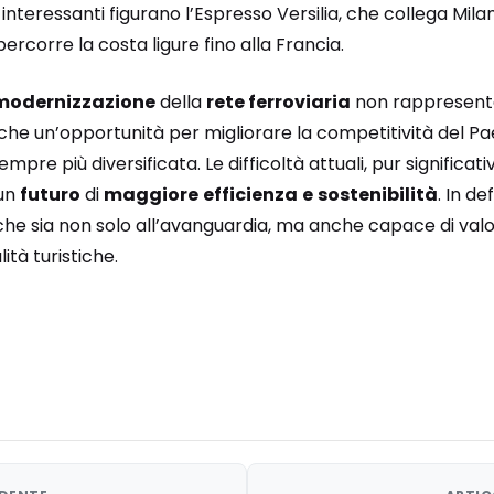
interessanti figurano l’Espresso Versilia, che collega Mila
percorre la costa ligure fino alla Francia.
modernizzazione
della
rete ferroviaria
non rappresenta
che un’opportunità per migliorare la competitività del Pa
mpre più diversificata. Le difficoltà attuali, pur significa
 un
futuro
di
maggiore
efficienza
e
sostenibilità
. In de
che sia non solo all’avanguardia, ma anche capace di valor
lità turistiche.