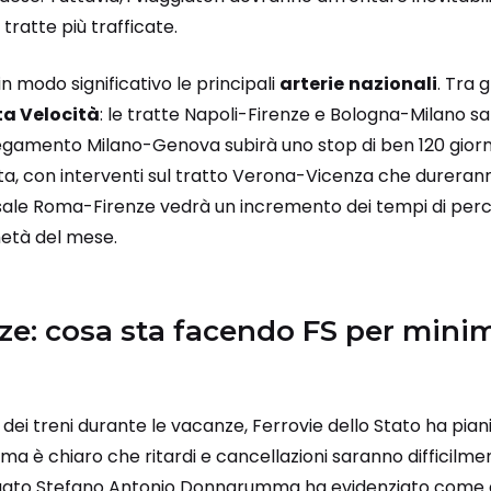
 tratte più trafficate.
in modo significativo le principali
arterie
nazionali
. Tra g
ta Velocità
: le tratte Napoli-Firenze e Bologna-Milano sa
llegamento Milano-Genova subirà uno stop di ben 120 giorn
ta, con interventi sul tratto Verona-Vicenza che dureran
sale Roma-Firenze vedrà un incremento dei tempi di perc
età del mese.
ze: cosa sta facendo FS per minim
 dei treni durante le vacanze, Ferrovie dello Stato ha pian
, ma è chiaro che ritardi e cancellazioni saranno difficilmen
gato Stefano Antonio Donnarumma ha evidenziato come q