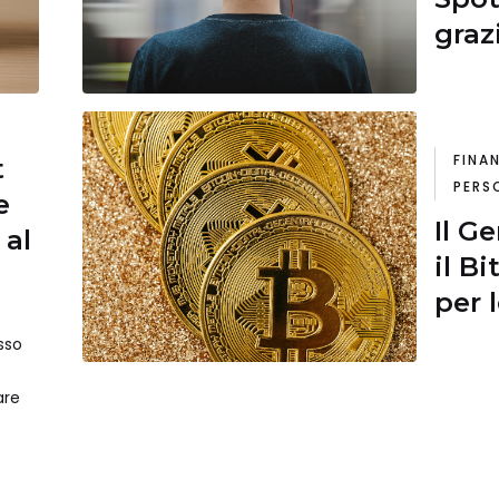
graz
inte
FINA
t
PERS
e
Il G
 al
il B
per 
sso
are