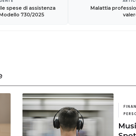
EDENTE
ARTIC
le spese di assistenza
Malattia professi
 Modello 730/2025
valere
e
FINA
PERS
Musi
Spoti