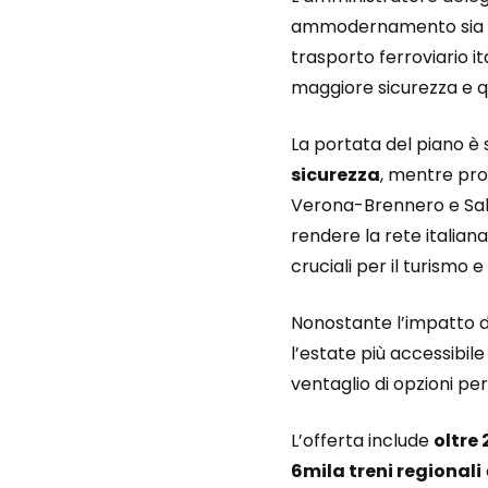
ammodernamento sia par
trasporto ferroviario it
maggiore sicurezza e qu
La portata del piano è 
sicurezza
, mentre pro
Verona-Brennero e Sale
rendere la rete italian
cruciali per il turism
Nonostante l’impatto 
l’estate più accessibile 
ventaglio di opzioni per
L’offerta include
oltre 
6mila treni regionali