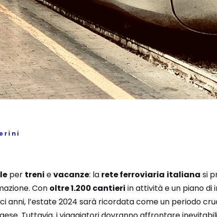
erini
ile
per
treni
e
vacanze
: la
rete ferroviaria
italiana
si p
mazione. Con
oltre 1.200 cantieri
in attività e un piano di 
dieci anni, l’estate 2024 sarà ricordata come un periodo cru
aese. Tuttavia, i viaggiatori dovranno affrontare inevitabili