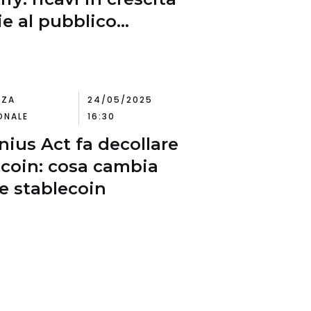
ie al pubblico
rnazionale
NZA
24/05/2025
ONALE
16:30
enius Act fa decollare
itcoin: cosa cambia
le stablecoin