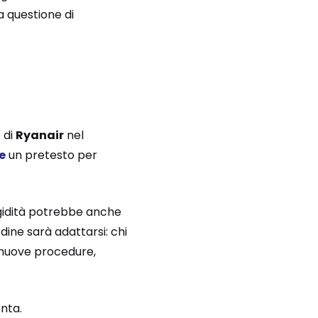
a questione di
 di
Ryanair
nel
e
un pretesto per
rigidità potrebbe anche
dine sarà adattarsi: chi
 nuove procedure,
onta.