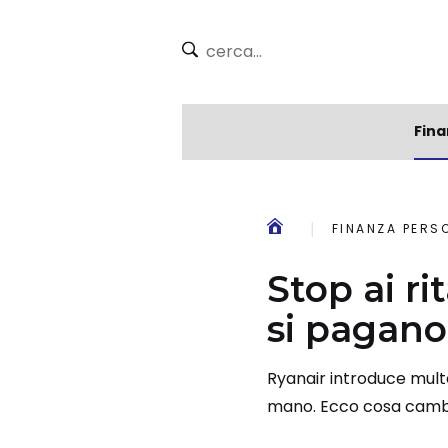
Fina
FINANZA PERS
Stop ai ri
si pagano
Ryanair introduce multe 
mano. Ecco cosa camb