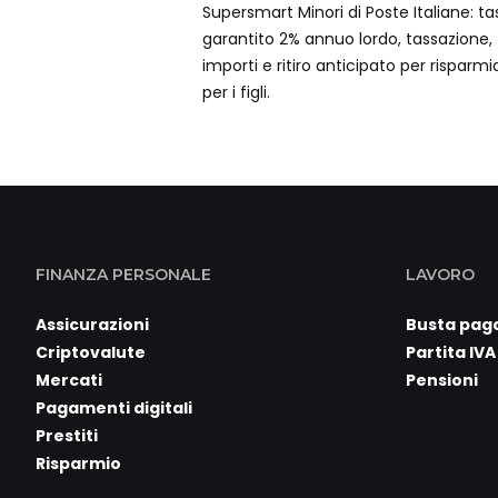
Supersmart Minori di Poste Italiane: ta
garantito 2% annuo lordo, tassazione,
importi e ritiro anticipato per risparmi
per i figli.
FINANZA PERSONALE
LAVORO
Assicurazioni
Busta pag
Criptovalute
Partita IVA
Mercati
Pensioni
Pagamenti digitali
Prestiti
Risparmio