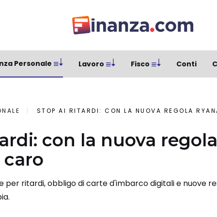
nza Personale
Lavoro
Fisco
Conti
C
ONALE
STOP AI RITARDI: CON LA NUOVA REGOLA RYA
tardi: con la nuova regol
 caro
per ritardi, obbligo di carte d'imbarco digitali e nuove res
ia.