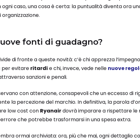
n ogni caso, una cosa è certa: la puntualità diventa ora un
i organizzazione.
nuove fonti di guadagno?
divide di fronte a queste novità: c’è chi apprezza l’impegno
à per evitare
ritardi
e chi, invece, vede nelle
nuove regol
ttraverso sanzioni e penali.
 osservano con attenzione, consapevoli che un eccesso di 
te la percezione del marchio. In definitiva, la parola d’or
are low cost con
Ryanair
dovrà imparare a rispettare le
e errore che potrebbe trasformarsi in una spesa extra.
 sembra ormai archiviata: ora, più che mai, ogni dettaglio c