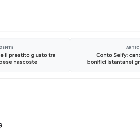
EDENTE
ARTIC
 il prestito giusto tra
Conto Selfy: can
pese nascoste
bonifici istantanei g
e