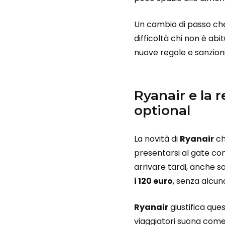
Un cambio di passo che,
difficoltà chi non è abi
nuove regole e sanzioni
Ryanair e la 
optional
La novità di
Ryanair
ch
presentarsi al gate con
arrivare tardi, anche s
i 120 euro
, senza alcun
Ryanair
giustifica qu
viaggiatori suona come