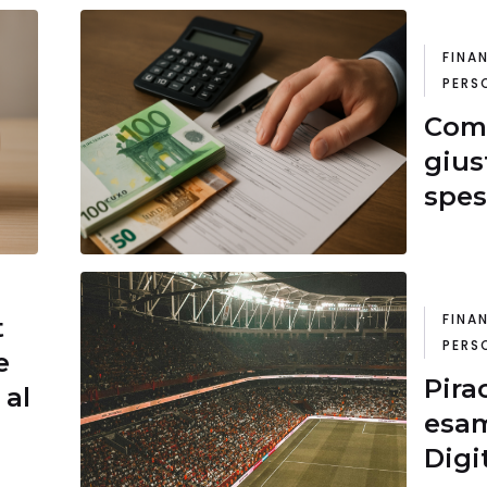
FINA
PERS
Come
gius
spes
FINA
t
PERS
e
Pira
 al
esam
Digi