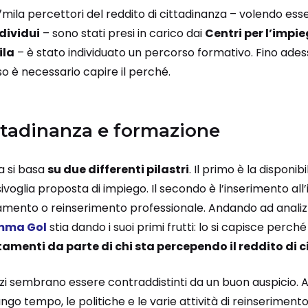
7mila percettori del reddito di cittadinanza – volendo ess
dividui
– sono stati presi in carico dai
Centri per l’impi
ila
– è stato individuato un percorso formativo. Fino ad
o è necessario capire il perché.
ttadinanza e formazione
za si basa
su due differenti pilastri
. Il primo è la disponib
voglia proposta di impiego. Il secondo è l’inserimento al
amento o reinserimento professionale. Andando ad analizz
mma Gol
stia dando i suoi primi frutti: lo si capisce perché
amenti da parte di chi sta percependo il reddito di 
nizi sembrano essere contraddistinti da un buon auspicio.
ngo tempo, le politiche e le varie attività di reinserimento