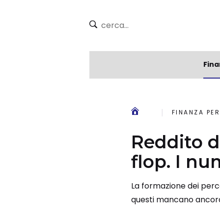
Fina
FINANZA PE
Reddito d
flop. I nu
La formazione dei percet
questi mancano ancor