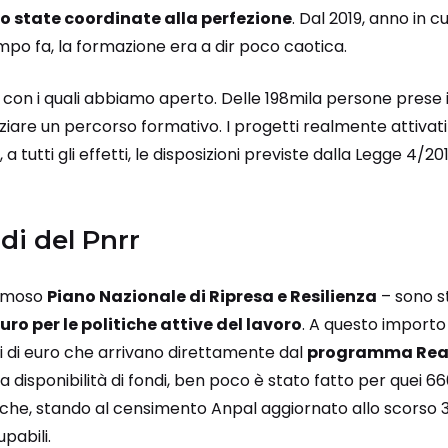
o state coordinate alla perfezione
. Dal 2019, anno in cu
empo fa, la formazione era a dir poco caotica.
 con i quali abbiamo aperto. Delle 198mila persone prese 
ziare un percorso formativo. I progetti realmente attivat
 tutti gli effetti, le disposizioni previste dalla Legge 4/201
di del Pnrr
 famoso
Piano Nazionale di Ripresa e Resilienza
– sono st
euro per le politiche attive del lavoro
. A questo import
oni di euro che arrivano direttamente dal
programma Rea
 disponibilità di fondi, ben poco è stato fatto per quei 6
a che, stando al censimento Anpal aggiornato allo scorso 
pabili.