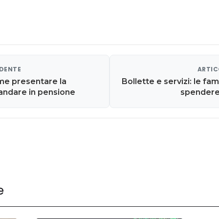
EDENTE
ARTIC
me presentare la
Bollette e servizi: le fam
ndare in pensione
spendere 
e