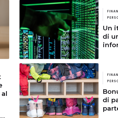
FINA
PERS
Un i
di u
info
FINA
t
PERS
e
Bonu
 al
di p
part