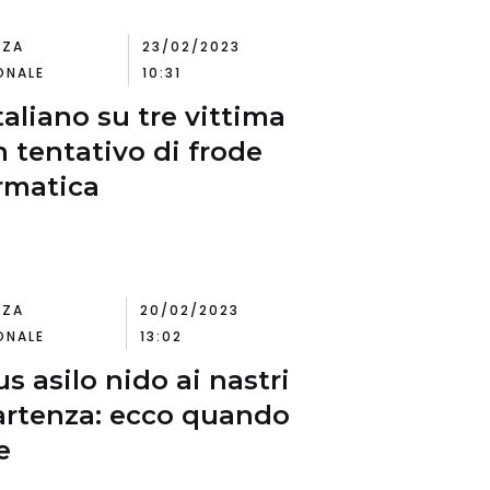
NZA
23/02/2023
ONALE
10:31
taliano su tre vittima
n tentativo di frode
rmatica
NZA
20/02/2023
ONALE
13:02
s asilo nido ai nastri
artenza: ecco quando
e