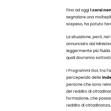
Fino ad oggi
i corsi no
segnalare una molteplici
sospeso, ha potuto far
La situazione, però, n
annunciato dal Ministe
leggermente più fluida.
quali dovranno sottosta
I Programmi Gol, tra l’
percependo delle
ind
persone che sono reinse
del reddito di cittadin
formazione, che possan
reddito di cittadinanza,