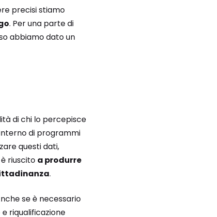
ere precisi stiamo
ego
. Per una parte di
esso abbiamo dato un
ilità di chi lo percepisce
l’interno di programmi
are questi dati,
 è riuscito
a produrre
cittadinanza
.
 Anche se è necessario
 e riqualificazione