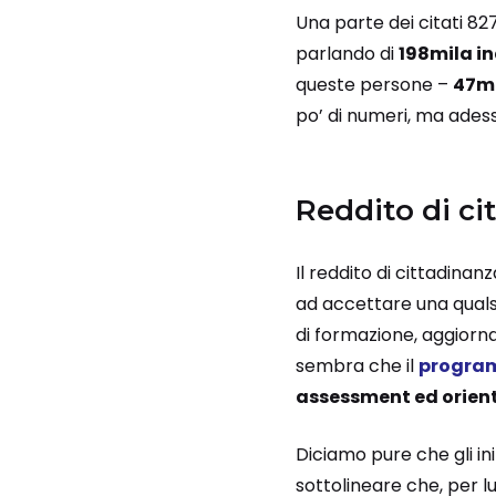
Una parte dei citati 82
parlando di
198mila in
queste persone –
47m
po’ di numeri, ma adess
Reddito di ci
Il reddito di cittadinan
ad accettare una qualsi
di formazione, aggiorn
sembra che il
progra
assessment ed orient
Diciamo pure che gli i
sottolineare che, per lu