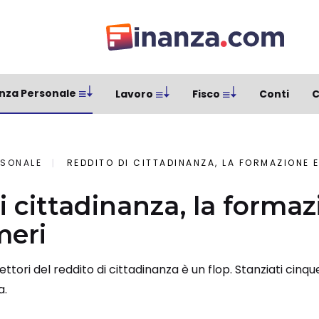
nza Personale
Lavoro
Fisco
Conti
C
RSONALE
REDDITO DI CITTADINANZA, LA FORMAZIONE È
i cittadinanza, la forma
meri
tori del reddito di cittadinanza è un flop. Stanziati cinque
a.