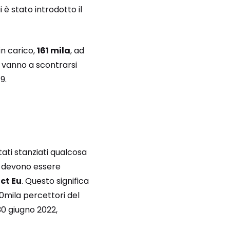
i è stato introdotto il
in carico,
161 mila
, ad
i vanno a scontrarsi
9.
ati stanziati qualcosa
o devono essere
ct Eu
. Questo significa
60mila percettori del
30 giugno 2022,