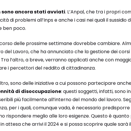
n sono ancora stati avviati
. L’Anpal, che tra i propri com
tà di problemi all’Inps e anche i casi nei quali il sussidi
e ben poco.
el corso delle prossime settimane dovrebbe cambiare. Al
ro del Lavoro, che ha annunciato che la gestione dei cors
 Tra l’altro, a breve, verranno applicati anche con maggior
re i percettori del reddito di cittadinanza.
altro, sono delle iniziative a cui possono partecipare anch
ennità di disoccupazione
: questi soggetti, infatti, sono 
ribili più facilmente all’interno del mondo del lavoro. Se
anza, per i quali, comunque vada, è necessario predisporre 
o rispondere meglio alle loro esigenze. Questo è quanto p
 in attesa che arrivi il 2024 e si possa scoprire quale sarà i