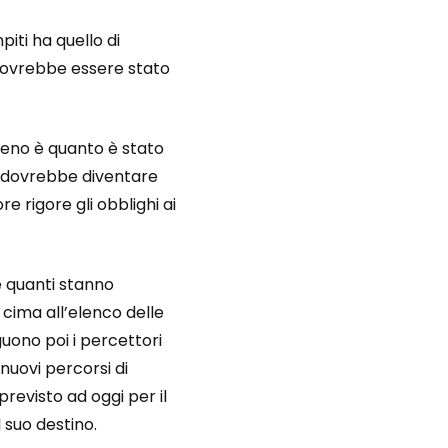
piti ha quello di
o dovrebbe essere stato
meno è quanto è stato
i dovrebbe diventare
e rigore gli obblighi ai
e quanti stanno
in cima all’elenco delle
guono poi i percettori
nuovi percorsi di
revisto ad oggi per il
l suo destino.