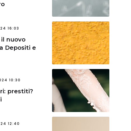
ro
24 16:03
 il nuovo
a Depositi e
024 10:30
: prestiti?
i
24 12:40