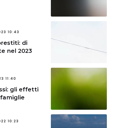
23 10:43
estiti: di
e nel 2023
23 11:40
i: gli effetti
 famiglie
22 10:23