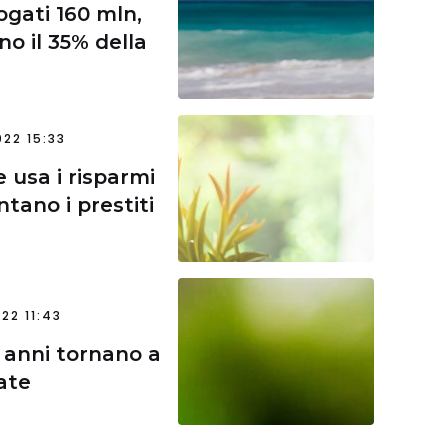
ogati 160 mln,
o il 35% della
22 15:33
 usa i risparmi
ntano i prestiti
22 11:43
i anni tornano a
ate