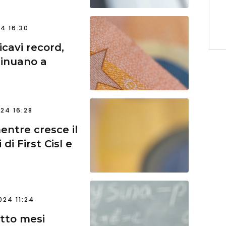
24 16:30
icavi record,
ntinuano a
24 16:28
 mentre cresce il
di First Cisl e
24 11:24
 otto mesi