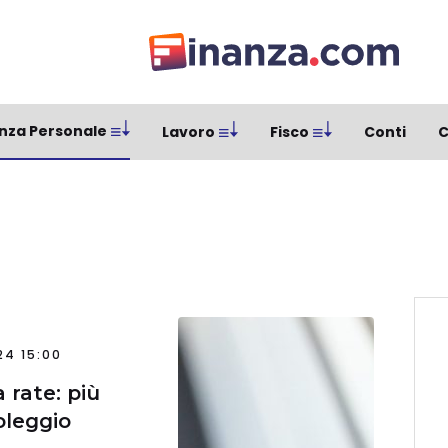
nza Personale
Lavoro
Fisco
Conti
C
24 15:00
 rate: più
noleggio