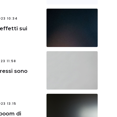
23 10:34
 effetti sui
23 11:58
eressi sono
23 13:15
 boom di