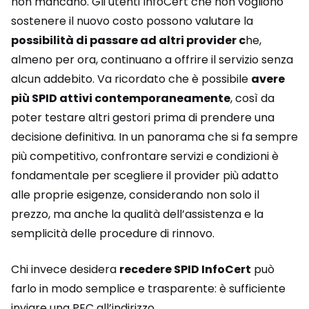
non mancano. Gli utenti InfoCert che non vogliono
sostenere il nuovo costo possono valutare la
possibilità di passare ad altri provider c
he,
almeno per ora, continuano a offrire il servizio senza
alcun addebito. Va ricordato che è possibile
avere
più SPID attivi contemporaneamente
, così da
poter testare altri gestori prima di prendere una
decisione definitiva. In un panorama che si fa sempre
più competitivo, confrontare servizi e condizioni è
fondamentale per scegliere il provider più adatto
alle proprie esigenze, considerando non solo il
prezzo, ma anche la qualità dell’assistenza e la
semplicità delle procedure di rinnovo.
Chi invece desidera
recedere SPID InfoCert
può
farlo in modo semplice e trasparente: è sufficiente
inviare una PEC all’indirizzo