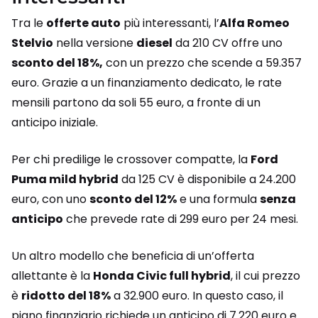
Tra le
offerte auto
più interessanti, l’
Alfa Romeo
Stelvio
nella versione
diesel
da 210 CV offre uno
sconto del 18%,
con un prezzo che scende a 59.357
euro. Grazie a un finanziamento dedicato, le rate
mensili partono da soli 55 euro, a fronte di un
anticipo iniziale.
Per chi predilige le crossover compatte, la
Ford
Puma mild hybrid
da 125 CV è disponibile a 24.200
euro, con uno
sconto del 12%
e una formula
senza
anticipo
che prevede rate di 299 euro per 24 mesi.
Un altro modello che beneficia di un’offerta
allettante è la
Honda Civic full hybrid
, il cui prezzo
è
ridotto del 18%
a 32.900 euro. In questo caso, il
piano finanziario richiede un anticipo di 7.220 euro e