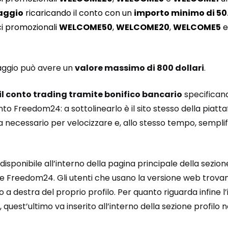
maggio
ricaricando il conto con un
importo minimo di 50
ici promozionali
WELCOME50
,
WELCOME20
,
WELCOME5
aggio può avere un
valore massimo di 800 dollari
.
e il conto trading tramite bonifico bancario
specificand
o Freedom24: a sottolinearlo è il sito stesso della piatta
 necessario per velocizzare e, allo stesso tempo, semplif
disponibile all’interno della pagina principale della sezio
le Freedom24. Gli utenti che usano la versione web trovan
o a destra del proprio profilo. Per quanto riguarda infine 
, quest’ultimo va inserito all’interno della sezione profil