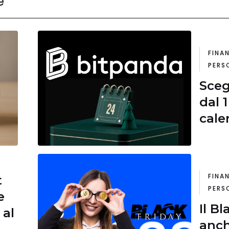
e
FINA
PERS
Sceg
dal 
cale
FINA
t
PERS
e
Il Bl
 al
anch