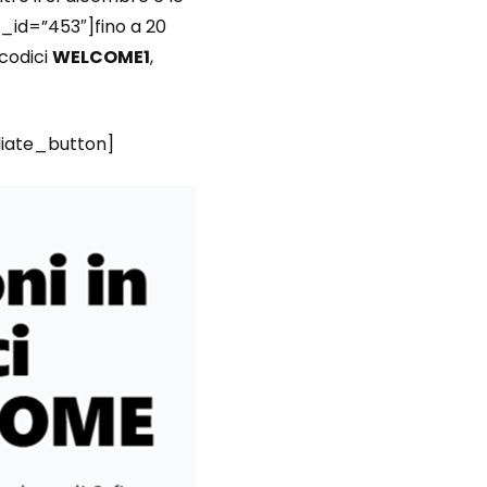
k_id=”453″]fino a 20
 codici
WELCOME1
,
liate_button]