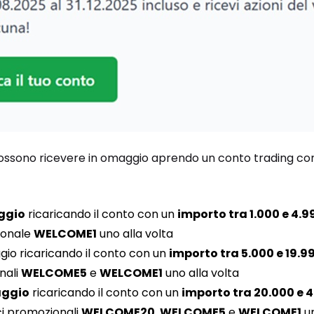
possono ricevere in omaggio aprendo un conto trading co
aggio
ricaricando il conto con un
importo tra 1.000 e 4.9
ionale
WELCOME1
uno alla volta
io ricaricando il conto con un
importo tra 5.000 e 19.9
nali
WELCOME5
e
WELCOME1
uno alla volta
aggio
ricaricando il conto con un
importo tra 20.000 e 
ici promozionali
WELCOME20
,
WELCOME5
e
WELCOME1
un