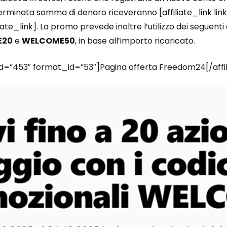
erminata somma di denaro riceveranno [affiliate_link lin
iate_link]. La promo prevede inoltre l’utilizzo dei seguenti
E20
e
WELCOME50
, in base all’importo ricaricato.
_id=”453″ format_id=”53″]Pagina offerta Freedom24[/affi