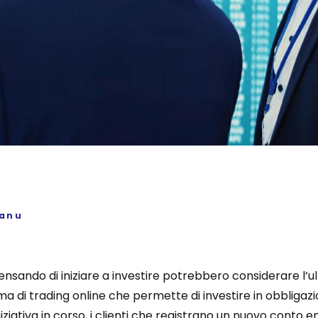
sanu
ensando di iniziare a investire potrebbero considerare l’ul
ma di trading online che permette di investire in obbligazi
niziativa in corso, i clienti che registrano un nuovo conto e