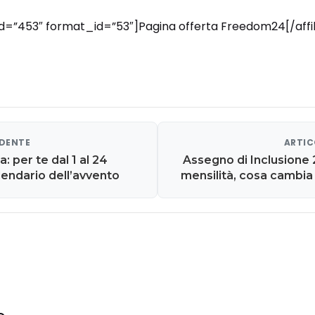
_id=”453″ format_id=”53″]Pagina offerta Freedom24[/affi
EDENTE
ARTIC
: per te dal 1 al 24
Assegno di Inclusione 
lendario dell’avvento
mensilità, cosa cambia 