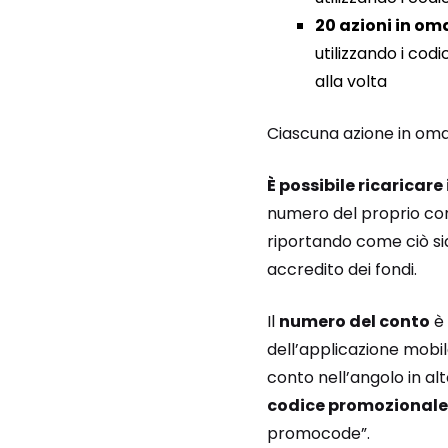
20 azioni in o
utilizzando i cod
alla volta
Ciascuna azione in om
È possibile ricaricar
numero del proprio cont
riportando come ciò sia
accredito dei fondi.
Il
numero del conto
è 
dell’applicazione mobi
conto nell’angolo in alt
codice promozionale
promocode”.