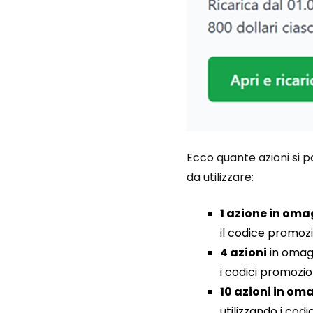
Ecco quante azioni si 
da utilizzare:
1 azione in om
il codice promoz
4 azioni
in omagg
i codici promozio
10 azioni in om
utilizzando i cod