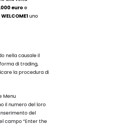
.000 euro
e
e
WELCOME1
uno
o nella causale il
forma di trading,
icare la procedura di
ne Menu
o il numero del loro
l’inserimento del
o nel campo “Enter the