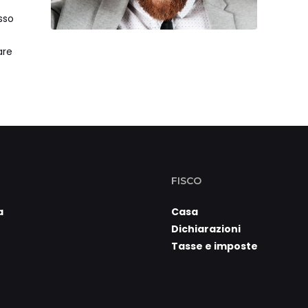
Bitc
sso
are
FISCO
a
Casa
Dichiarazioni
Tasse e imposte