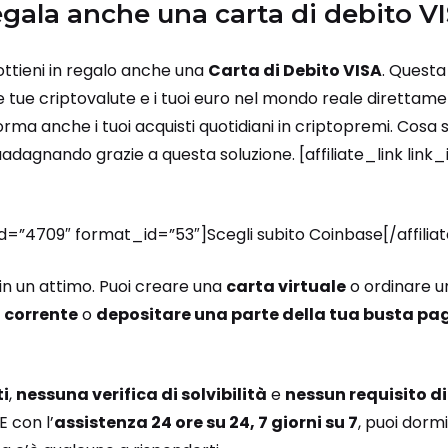
egala anche una carta di debito V
ttieni in regalo anche una
Carta di Debito VISA
. Questa
le tue criptovalute e i tuoi euro nel mondo reale diretta
forma anche i tuoi acquisti quotidiani in criptopremi. Cosa 
adagnando grazie a questa soluzione. [affiliate_link link
_id=”4709″ format_id=”53″]Scegli subito Coinbase[/affili
in un attimo. Puoi creare una
carta virtuale
o ordinare 
o corrente
o
depositare una parte della tua busta pa
ti
,
nessuna verifica di solvibilità
e
nessun requisito d
E con l’
assistenza 24 ore su 24, 7 giorni su 7
, puoi dormi