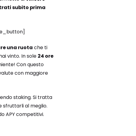
trati subito prima
ate_button]
are una ruota
che ti
ai vinto. In sole
24 ore
eniente! Con questo
tovalute con maggiore
endo staking. Si tratta
 sfruttarli al meglio.
do APY competitivi.