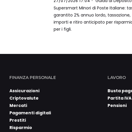
Guida al Deposito
27/07/2026 17:04
Supersmart Minori di Poste Italiane: ta
garantito 2% annuo lordo, tassazione,
importi e ritiro anticipato per risparmi
per i figli.
FINANZA PERSONALE
LAVORO
Assicurazioni
Busta pag
Criptovalute
Partita IVA
Mercati
Pensioni
Pagamenti digitali
Prestiti
Risparmio