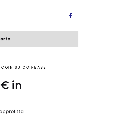
arte
ITCOIN SU COINBASE
0€ in
 approfitta