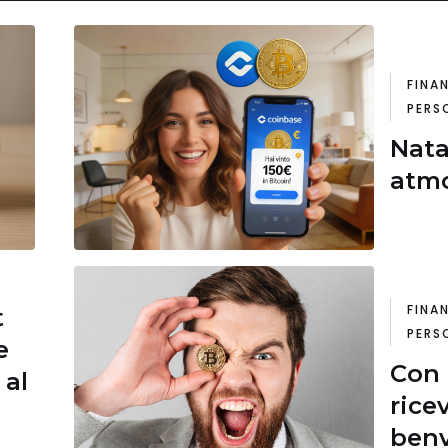
FINA
PERS
Nata
atmo
FINA
t
PERS
e
Con 
 al
rice
benv