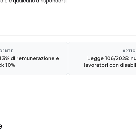
 c’è qualcuno a risponderti.
EDENTE
ARTIC
l 3% di remunerazione e
Legge 106/2025: nu
ck 10%
lavoratori con disabi
e