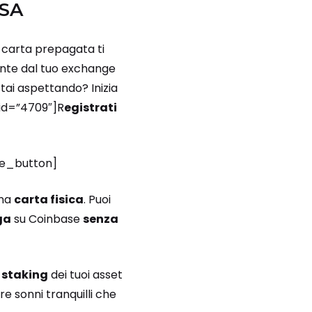
ISA
 carta prepagata ti
mente dal tuo exchange
stai aspettando? Inizia
_id=”4709″]R
egistrati
ate_button]
una
carta fisica
. Puoi
ga
su Coinbase
senza
i staking
dei tuoi asset
re sonni tranquilli che