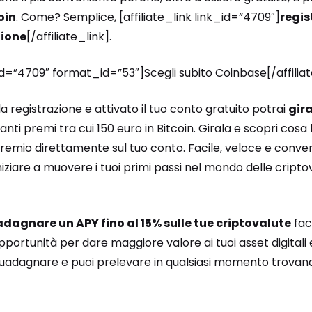
oin
. Come? Semplice, [affiliate_link link_id=”4709″]
regis
zione
[/affiliate_link].
_id=”4709″ format_id=”53″]Scegli subito Coinbase[/affili
 registrazione e attivato il tuo conto gratuito potrai
gir
ti premi tra cui 150 euro in Bitcoin. Girala e scopri cosa h
 premio direttamente sul tuo conto. Facile, veloce e conv
niziare a muovere i tuoi primi passi nel mondo delle crip
dagnare un APY fino al 15% sulle tue criptovalute
fac
pportunità per dare maggiore valore ai tuoi asset digitali e
a guadagnare e puoi prelevare in qualsiasi momento trovan