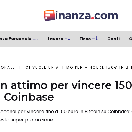
nza Personale
Lavoro
Fisco
Conti
C
SONALE
CI VUOLE UN ATTIMO PER VINCERE 150€ IN B
un attimo per vincere 15
u Coinbase
secondi per vincere fino a 150 euro in Bitcoin su Coinbase:
esta super promozione.