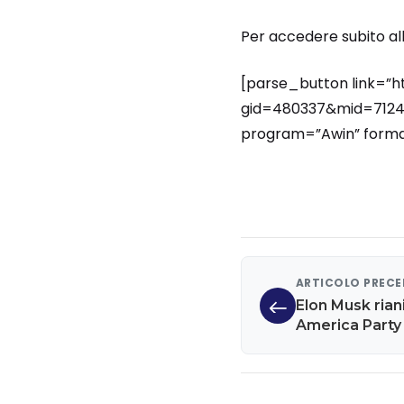
Per accedere subito alla
[parse_button link=”h
gid=480337&mid=71247
program=”Awin” format
ARTICOLO PREC
Elon Musk rian
America Party