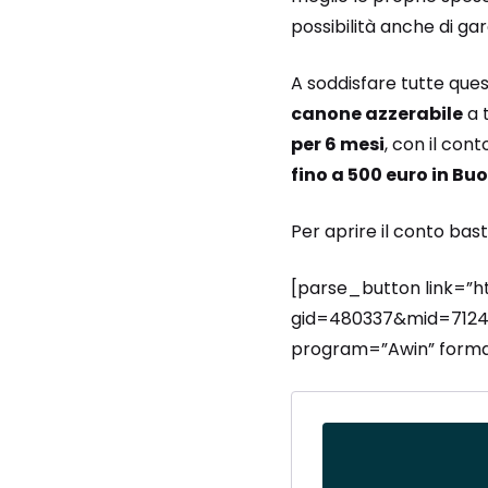
possibilità anche di gar
A soddisfare tutte ques
canone azzerabile
a 
per 6 mesi
, con il con
fino a 500 euro in Bu
Per aprire il conto basta
[parse_button link=”h
gid=480337&mid=71247
program=”Awin” format