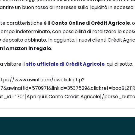
antire un buon tasso di interesse sulla liquidità in eccesso.
te caratteristiche è il
Conto Online
di
Crédit Agricole
, 
tempo indeterminato, con possibilità di rateizzare le spes
to deposito abbinato. In aggiunta, i nuovi clienti Crédit Ag
oni Amazon in regalo
.
 visitare il
sito ufficiale di Crédit Agricole
, qui di sotto.
ttps://www.awin1.com/awclick.php?
&awinaffid=570971&linkid=3537529&clickref=booBLZT
_id=”70″]Apri qui il Conto Crédit Agricole[/parse_butt