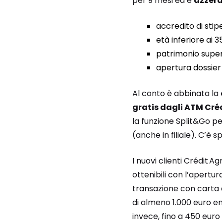
per 9 mesi ed è
azzera
accredito di sti
età inferiore ai 3
patrimonio super
apertura dossier 
Al conto è abbinata la
gratis dagli ATM Créd
la funzione Split&Go p
(anche in filiale). C’è
I nuovi clienti Crédit 
ottenibili con l’apertu
transazione con carta 
di almeno 1.000 euro en
invece, fino a 450 euro