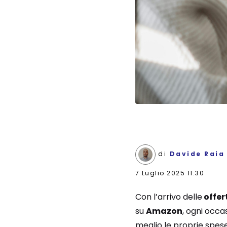
di
Davide Raia
7 Luglio 2025 11:30
Con l’arrivo delle
offer
su
Amazon
, ogni occ
meglio le proprie spes