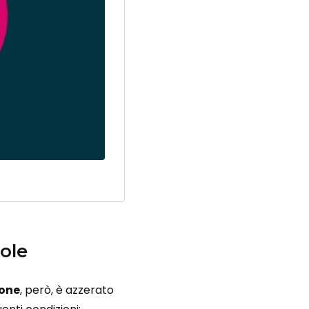
cole
one
, però, è azzerato