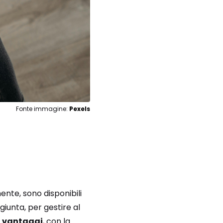
Fonte immagine:
Pexels
nte, sono disponibili
ggiunta, per gestire al
i vantaggi
, con la