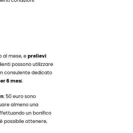
enti condizioni:
o al mese, e
prelievi
clienti possono utilizzare
un consulente dedicato
per 6 mes
i.
on
: 50 euro sono
ttuare almeno una
ffettuando un bonifico
è possibile ottenere,