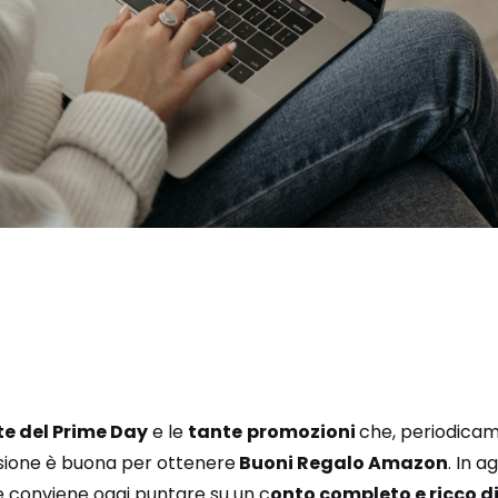
te del Prime Day
e le
tante
promozioni
che, periodicame
asione è buona per ottenere
Buoni Regalo Amazon
. In a
e conviene oggi puntare su un c
onto completo e ricco d