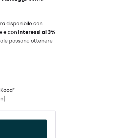
ora disponibile con
e e con
interessi al 3%
ricole possono ottenere
RKood”
on]