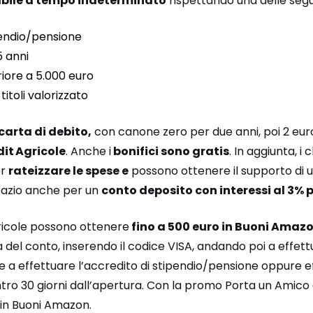
bile a tempo indeterminato
rispettando una delle segu
pendio/pensione
5 anni
iore a 5.000 euro
titoli valorizzato
carta di debito,
con canone zero per due anni, poi 2 eur
it Agricole
. Anche i
bonifici sono gratis
. In aggiunta, i 
er
rateizzare le spese e
possono ottenere il supporto di 
 spazio anche per un
conto deposito con interessi al 3% 
Agricole possono ottenere
fino a 500 euro in Buoni Amaz
ra del conto, inserendo il codice VISA, andando poi a effe
e a effettuare l’accredito di stipendio/pensione oppure e
tro 30 giorni dall’apertura. Con la promo Porta un Amico 
 in Buoni Amazon.