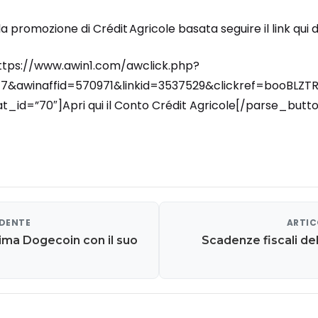
 promozione di Crédit Agricole basata seguire il link qui d
ttps://www.awin1.com/awclick.php?
&awinaffid=570971&linkid=3537529&clickref=booBLZT
_id=”70″]Apri qui il Conto Crédit Agricole[/parse_butt
EDENTE
ARTIC
ima Dogecoin con il suo
Scadenze fiscali del