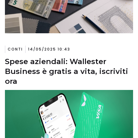
CONTI
14/05/2025 10:43
Spese aziendali: Wallester
Business è gratis a vita, iscriviti
ora