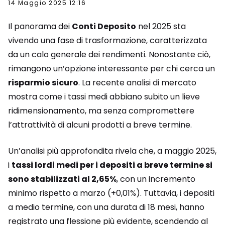
14 Maggio 2025 12:16
Il panorama dei
Conti Deposito
nel 2025 sta
vivendo una fase di trasformazione, caratterizzata
da un calo generale dei rendimenti. Nonostante ciò,
rimangono un’opzione interessante per chi cerca un
risparmio sicuro
. La recente analisi di mercato
mostra come i tassi medi abbiano subito un lieve
ridimensionamento, ma senza compromettere
l’attrattività di alcuni prodotti a breve termine.
Un’analisi più approfondita rivela che, a maggio 2025,
i
tassi lordi medi per i depositi a breve termine si
sono stabilizzati al 2,65%
, con un incremento
minimo rispetto a marzo (+0,01%). Tuttavia, i depositi
a medio termine, con una durata di 18 mesi, hanno
registrato una flessione più evidente, scendendo al