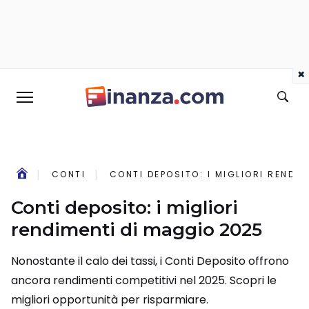
×
CONTI
CONTI DEPOSITO: I MIGLIORI RENDI
Conti deposito: i migliori
rendimenti di maggio 2025
Nonostante il calo dei tassi, i Conti Deposito offrono
ancora rendimenti competitivi nel 2025. Scopri le
migliori opportunità per risparmiare.