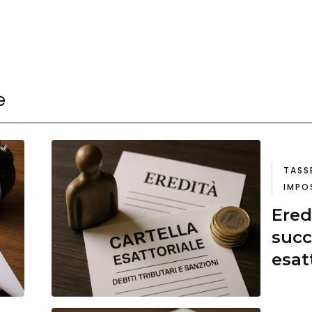
e
TASS
IMPO
Eredi
succ
esat