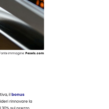
Fonte immagine:
Pexels.com
iva, il
bonus
deri rinnovare la
 30% sul prezzo