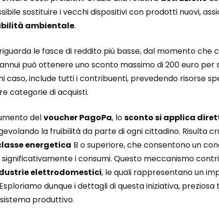
ssibile sostituire i vecchi dispositivi con prodotti nuovi, as
ibilità ambientale
.
riguarda le fasce di reddito più basse, dal momento che ch
 annui può ottenere uno sconto massimo di 200 euro per sin
ni caso, include tutti i contribuenti, prevedendo risorse s
 categorie di acquisti.
rumento del
voucher PagoPa
, lo
sconto si applica dire
gevolando la fruibilità da parte di ogni cittadino. Risulta cr
classe energetica
B o superiore, che consentono un co
significativamente i consumi. Questo meccanismo contribui
dustrie elettrodomestici
, le quali rappresentano un i
Esploriamo dunque i dettagli di questa iniziativa, preziosa 
osistema produttivo.