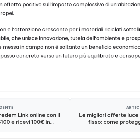
effetto positivo sull’impatto complessivo di un’abitazione,
uropei.
en e l’attenzione crescente per i materiali riciclati sotto
le, che unisce innovazione, tutela dell’ambiente e prospe
zione messa in campo non è soltanto un beneficio economi
asso concreto verso un futuro più equilibrato e consape
EDENTE
ARTIC
redem Link online con il
Le migliori offerte luce
00 e ricevi 100€ in
fisso: come protegge