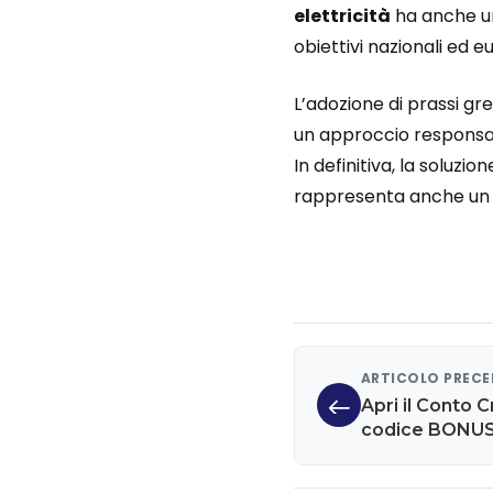
elettricità
ha anche un 
obiettivi nazionali ed e
L’adozione di prassi gre
un approccio responsabi
In definitiva, la solu
rappresenta anche un p
ARTICOLO PREC
Apri il Conto C
codice BONUS1
Buoni Amazon