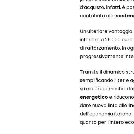
d’acquisto, infatti, è po
contributo alla
sosten
Un ulteriore vantaggio 
inferiore a 25.000 euro
di rafforzamento, in og
progressivamente intere
Tramite il dinamico st
semplificando l’iter e a
su elettrodomestici di
energetico
e riducono 
dare nuova linfa alle
in
dell’economia italiana. 
quanto per l’intero ec