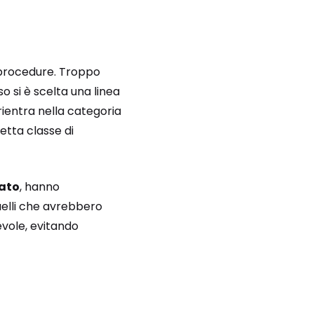
procedure. Troppo
so si è scelta una linea
e rientra nella categoria
retta classe di
iato
, hanno
quelli che avrebbero
evole, evitando