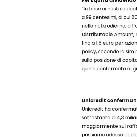
Per Equita dividendo 
“In base ai nostri calc
a 99 centesimi, di cui 
nella nota odierna, dif
Distributable Amount, n
fino a 1,5 euro per azio
policy, secondo la sim 
sulla posizione di capit
quindi confermato al gr
Unicredit conferma t
Unicredit ha confermato 
sottostante di 4,3 miliar
maggiormente sul raffor
possiamo adesso dedicar