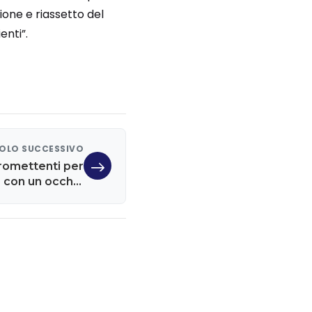
one e riassetto del
enti”.
OLO SUCCESSIVO
promettenti per
0 con un occhio
atto ambientale