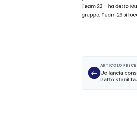
Team 23 – ha detto Must
gruppo, Team 23 si foca
ARTICOLO PREC
Ue lancia cons
Patto stabilità
per investime