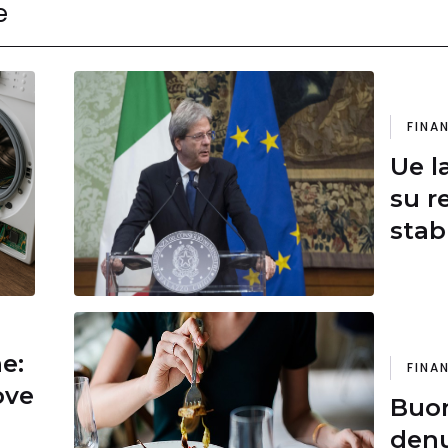
e
FINA
Ue l
su r
stab
‘gol
inve
ne:
FINA
ove
Buon
denu