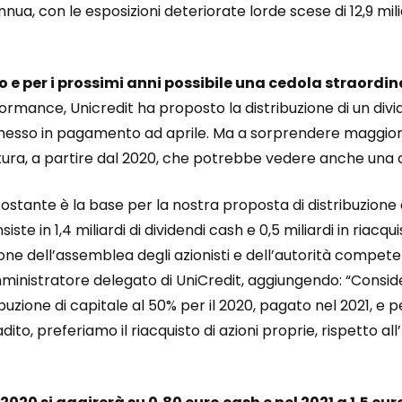
nua, con le esposizioni deteriorate lorde scese di 12,9 mili
o e per i prossimi anni possibile una cedola straordin
formance, Unicredit ha proposto la distribuzione di un divi
 messo in pagamento ad aprile. Ma a sorprendere maggior
futura, a partire dal 2020, che potrebbe vedere anche una 
ttostante è la base per la nostra proposta di distribuzione
siste in 1,4 miliardi di dividendi cash e 0,5 miliardi in riacqui
ne dell’assemblea degli azionisti e dell’autorità compete
mministratore delegato di UniCredit, aggiungendo: “Consi
uzione di capitale al 50% per il 2020, pagato nel 2021, e pe
to, preferiamo il riacquisto di azioni proprie, rispetto al