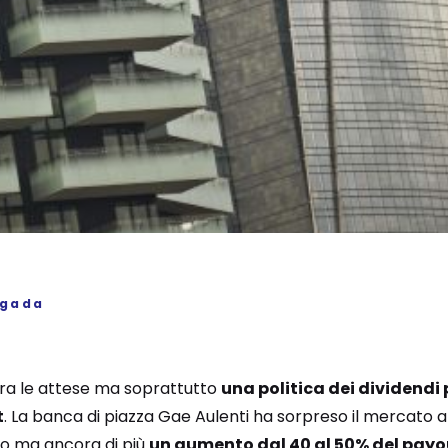
igada
opra le attese ma soprattutto
una politica dei dividendi
t
. La banca di piazza Gae Aulenti ha sorpreso il mercato a
ro ma ancora di più
un aumento dal 40 al 50% del payou