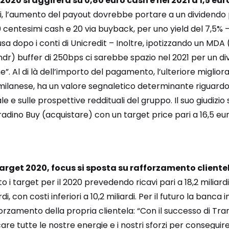
2020 si aggirerà su 0,80 euro cash e nel 2021 a 1,5 eur
oli, l’aumento del payout dovrebbe portare a un dividendo
80 centesimi cash e 20 via buyback, per uno yield del 7,5% 
fusa dopo i conti di Unicredit – Inoltre, ipotizzando un M
dr) buffer di 250bps ci sarebbe spazio nel 2021 per un di
ne”. Al di là dell’importo del pagamento, l’ulteriore migli
milanese, ha un valore segnaletico determinante riguardo 
ale e sulle prospettive reddituali del gruppo. Il suo giudizi
adino Buy (acquistare) con un target price pari a 16,5 eur
arget 2020, focus si sposta su rafforzamento cliente
i target per il 2020 prevedendo ricavi pari a 18,2 miliardi
di, con costi inferiori a 10,2 miliardi. Per il futuro la banca 
zamento della propria clientela: “Con il successo di Tran
e tutte le nostre energie e i nostri sforzi per conseguire