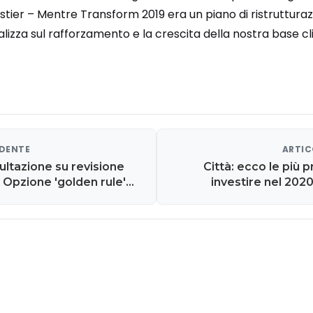
ier – Mentre Transform 2019 era un piano di ristrutturazi
lizza sul rafforzamento e la crescita della nostra base cli
EDENTE
ARTIC
ultazione su revisione
Città: ecco le più 
. Opzione 'golden rule'
investire nel 202
nti green
all'imp