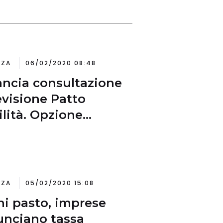
NZA
06/02/2020 08:48
ancia consultazione
evisione Patto
ilità. Opzione
den rule’ per
stimenti green
NZA
05/02/2020 15:08
i pasto, imprese
nciano tassa