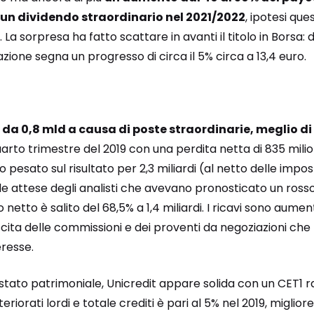
 un dividendo straordinario nel 2021/2022
, ipotesi qu
a sorpresa ha fatto scattare in avanti il titolo in Borsa: 
’azione segna un progresso di circa il 5% circa a 13,4 euro.
o da 0,8 mld a causa di poste straordinarie, meglio di
uarto trimestre del 2019 con una perdita netta di 835 milio
pesato sul risultato per 2,3 miliardi (al netto delle impost
 attese degli analisti che avevano pronosticato un rosso di
o netto è salito del 68,5% a 1,4 miliardi. I ricavi sono aumen
rescita delle commissioni e dei proventi da negoziazioni c
eresse.
stato patrimoniale, Unicredit appare solida con un CET1 rati
eriorati lordi e totale crediti è pari al 5% nel 2019, miglior