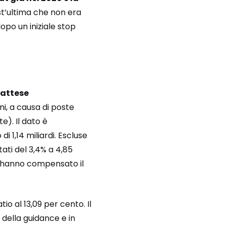
est’ultima che non era
dopo un iniziale stop
 attese
ni, a causa di poste
e). Il dato è
 1,14 miliardi. Escluse
tati del 3,4% a 4,85
he hanno compensato il
o al 13,09 per cento. Il
e della guidance e in