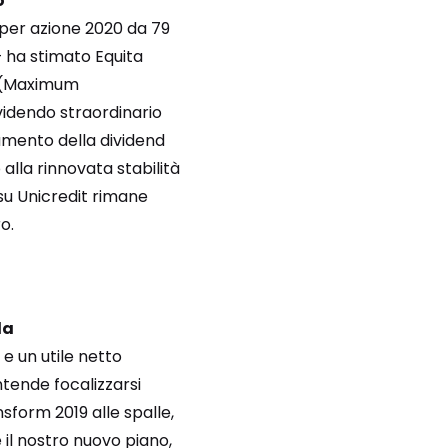
o
 per azione 2020 da 79
– ha stimato Equita
DA (Maximum
videndo straordinario
oramento della dividend
alla rinnovata stabilità
o su Unicredit rimane
o.
la
 e un utile netto
intende focalizzarsi
sform 2019 alle spalle,
 il nostro nuovo piano,