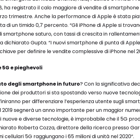
, ha registrato il calo maggiore di vendite di smartphone a
erzo trimestre. Anche la performance di Apple è stata pia
ta di un timido 0,7 percento. “Gli iPhone di Apple si trova
smartphone saturo, con tassi di crescita in rallentame
a dichiarato Gupta. “I nuovi smartphone di punta di Apple
hiave per definire le vendite complessive di iPhone nel 20
 5G e pieghevoli
to degli smartphone in futuro
? Con la significativa de
nzione dei produttori si sta spostando verso nuove tecnolog
iniranno per differenziare l’esperienza utente sugli sma
il 2019 segnerà un anno importante per un maggior numero 
di nuove e diverse tecnologie, è improbabile che il 5G prod
hiarato Roberta Cozza, direttore della ricerca presso Gar
ni cellulari 5G raggiungano i 65 milioni di unità nel 2020”.