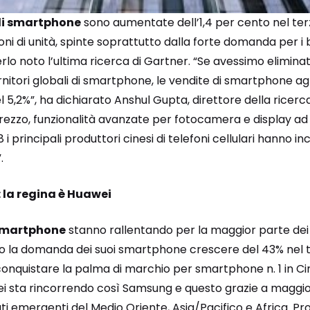
di smartphone
sono aumentate dell’1,4 per cento nel ter
oni di unità, spinte soprattutto dalla forte domanda per i 
erlo noto l’ultima ricerca di Gartner. “Se avessimo elimina
ornitori globali di smartphone, le vendite di smartphone agli
 5,2%”, ha dichiarato Anshul Gupta, direttore della ricerca
zzo, funzionalità avanzate per fotocamera e display ad al
 i principali produttori cinesi di telefoni cellulari hanno 
.
la regina è Huawei
 smartphone
stanno rallentando per la maggior parte dei p
isto la domanda dei suoi smartphone crescere del 43% nel 
conquistare la palma di marchio per smartphone n. 1 in Cina
i sta rincorrendo così Samsung e questo grazie a maggior
ti emergenti del Medio Oriente, Asia/Pacifico e Africa. P