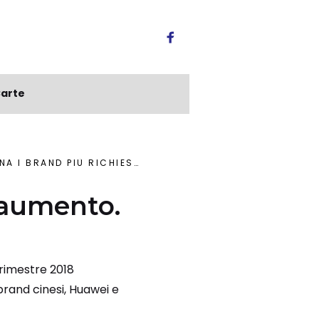
arte
 I BRAND PIÙ RICHIESTI
 aumento.
i
trimestre 2018
brand cinesi, Huawei e