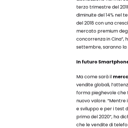
terzo trimestre del 2018
diminuite del 14% nel t
del 2018 con una cresci
mercato premium degli 
concorrenza in Cina”, h
settembre, saranno la c
In futuro Smartphone
Ma come sarà il
merca
vendite globali, l’atte
forma pieghevole che f
nuovo valore. “Mentre 
e sviluppo e per i test 
prima del 2020”, ha dic
che le vendite di telefo