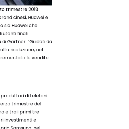
zo trimestre 2018
brand cinesi, Huawei e
to sia Huawei che
 utenti finali
 di Gartner. “Guidati da
ta risoluzione, nel
incrementato le vendite
roduttori di telefoni
terzo trimestre del
 e tra i primi tre
i investimenti e
roprio Samsung, nel