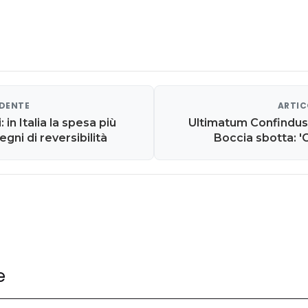
EDENTE
ARTIC
 in Italia la spesa più
Ultimatum Confindust
egni di reversibilità
Boccia sbotta: 
vicepremier su manovr
e