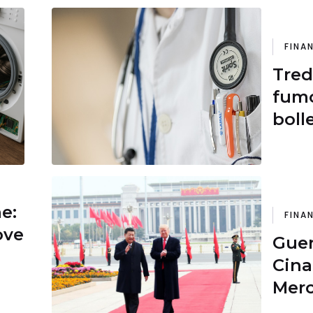
FINA
Tred
fumo
boll
ne:
FINA
ove
Guer
Cina
Merc
econ