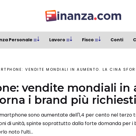
nza Personale
Lavoro
Fisco
Conti
C
RTPHONE: VENDITE MONDIALI IN AUMENTO. LA CINA SFORNA
e: vendite mondiali in
orna i brand più richiest
 smartphone sono aumentate dell'1,4 per cento nel terzo 
oni di unità, spinte soprattutto dalla forte domanda per i 
o noto l’ulti...