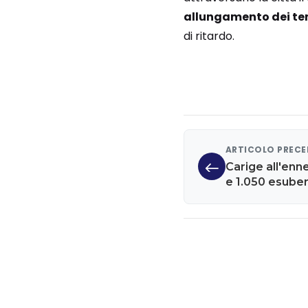
allungamento dei te
di ritardo.
ARTICOLO PREC
Carige all'enne
e 1.050 esube