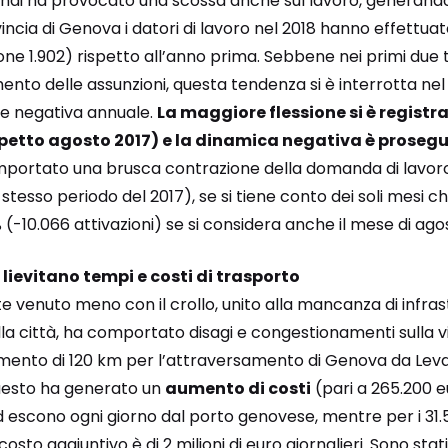
randi ha provocato una scossa anche sul lavoro, generand
vincia di Genova i datori di lavoro nel 2018 hanno effettua
ne 1.902) rispetto all’anno prima. Sebbene nei primi due tr
ento delle assunzioni, questa tendenza si è interrotta nel
ne negativa annuale.
La maggiore flessione si è registr
spetto agosto 2017) e la dinamica negativa è prosegu
mportato una brusca contrazione della domanda di lavoro 
lo stesso periodo del 2017), se si tiene conto dei soli mes
 (-10.066 attivazioni) se si considera anche il mese di ago
, lievitano tempi e costi di trasporto
onte venuto meno con il crollo, unito alla mancanza di infr
la città, ha comportato disagi e congestionamenti sulla vi
amento di 120 km per l’attraversamento di Genova da Lev
Questo ha generato un
aumento di costi
(pari a 265.200 e
escono ogni giorno dal porto genovese, mentre per i 31.5
costo aggiuntivo è di 2 milioni di euro giornalieri. Sono stat