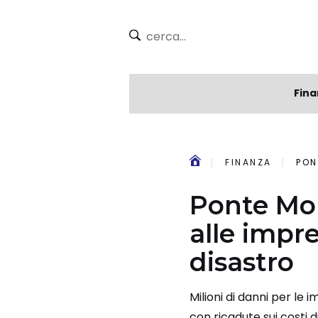
Fina
FINANZA
PONT
Ponte Mor
alle impre
disastro
Milioni di danni per le 
con ricadute sui costi d