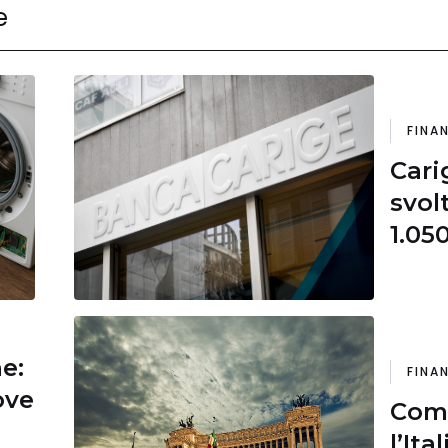
e
FINA
Cari
svol
1.05
Quot
ne:
FINA
ove
Comm
l’Ita