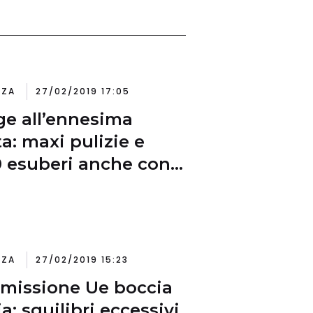
NZA
27/02/2019 17:05
ge all’ennesima
ta: maxi pulizie e
0 esuberi anche con
a 100
NZA
27/02/2019 15:23
issione Ue boccia
lia: squilibri eccessivi.