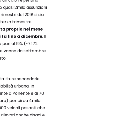
o un calo repentino
to quasi 2mila assunzioni
imestri del 2018 si sia
 terzo trimestre
ata proprio nel mese
ita fino a dicembre
. Il
pari al 19% (-7.172
i che vanno da settembre
sto.
astrutture secondarie
abilità urbana. In
ante a Ponente e di 70
uro) per circa 4mila
00 veicoli pesanti che
i rilevati anche disagi e