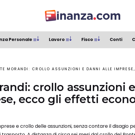
nza Personale
Lavoro
Fisco
Conti
C
E MORANDI: CROLLO ASSUNZIONI E DANNI ALLE IMPRESE, ECCO GLI EFF
andi: crollo assunzioni 
se, ecco gli effetti econ
imprese e crollo delle assunzioni, senza contare il disagio p
i trasporto. A distanza di circa sei mesi dal crollo del Po