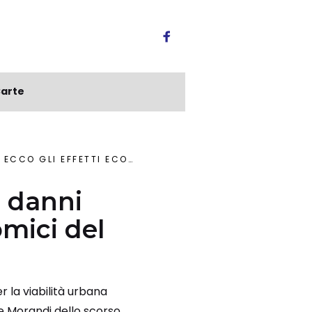
arte
ETTI ECONOMICI DEL DISASTRO
e danni
omici del
er la viabilità urbana
nte Morandi dello scorso