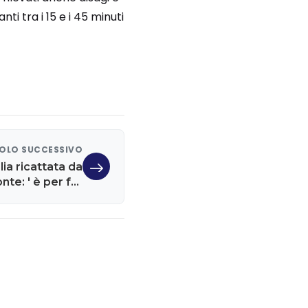
i tra i 15 e i 45 minuti
OLO SUCCESSIVO
alia ricattata da
nte: ' è per far
 tutti truffati
anno risarciti'