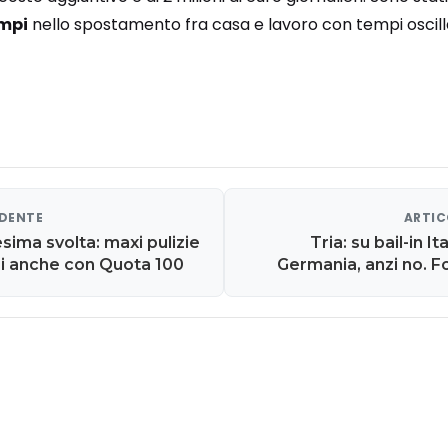
mpi
nello spostamento fra casa e lavoro con tempi oscillant
EDENTE
ARTIC
sima svolta: maxi pulizie
Tria: su bail-in It
ri anche con Quota 100
Germania, anzi no. Fo
dimenticare che non
banche sar