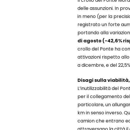
Il crollo del Ponte Mo
delle assunzioni. In pro
in meno (per la precisio
registrato un forte aum
portando alla variazio
di agosto (-42,6% ri
crollo del Ponte ha co
attivazioni rispetto al
a dicembre, e del 22,5%
Disagi sulla viabilità
L’inutilizzabilità del P
per il collegamento del
particolare, un allung
km in senso inverso. 
camion che entrano ed 
attraversano la città il 