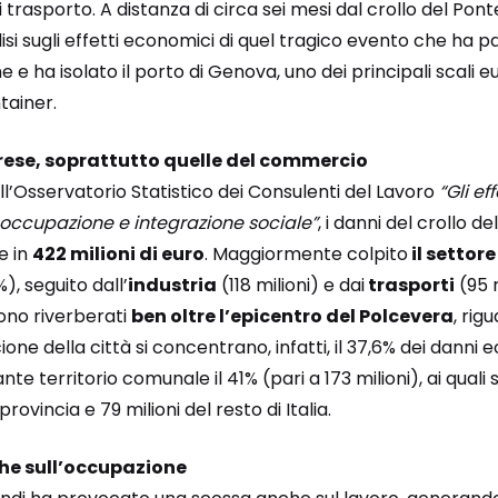
i trasporto. A distanza di circa sei mesi dal crollo del Po
si sugli effetti economici di quel tragico evento che ha par
e e ha isolato il porto di Genova, uno dei principali scali eu
tainer.
prese, soprattutto quelle del commercio
l’Osservatorio Statistico dei Consulenti del Lavoro
“Gli ef
occupazione e integrazione sociale”
, i danni del crollo d
e in
422 milioni di euro
. Maggiormente colpito
il settor
9%), seguito dall’
industria
(118 milioni) e dai
trasporti
(95 m
 sono riverberati
ben oltre l’epicentro del Polcevera
, rig
ne della città si concentrano, infatti, il 37,6% dei danni e
te territorio comunale il 41% (pari a 173 milioni), ai quali s
provincia e 79 milioni del resto di Italia.
he sull’occupazione