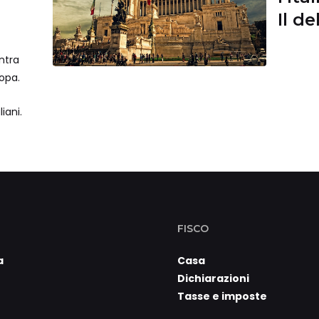
Il d
e ma
ntra
ropa.
iani.
FISCO
a
Casa
Dichiarazioni
Tasse e imposte