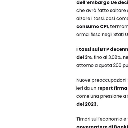
dell’embargo Ue decis
che avrà fatto saltare 
alzare i tassi, così com
consumo CPI
, termome
ormai fisso negli Stati U
I
tassi sui BTP decenn
del 3%
, fino al 3,08%,
attorno a quota 200 pu
Nuove preoccupazioni su
ieri da un
report firm
come una pressione a 
del 2023.
Timori sull’economia e 
governatore di Banki