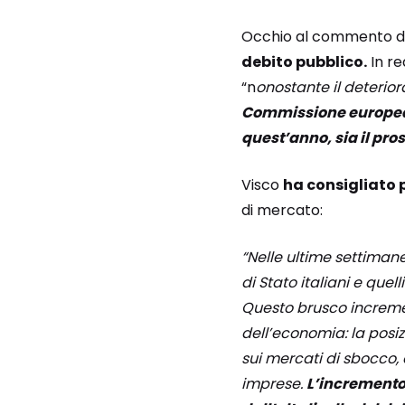
Occhio al commento del 
debito pubblico.
In re
“n
onostante il deteri
Commissione europea il 
quest’anno, sia il pro
Visco
ha consigliato 
di mercato:
“Nelle ultime settiman
di Stato italiani e que
Questo brusco incremen
dell’economia: la posiz
sui mercati di sbocco, 
imprese.
L’incremento 