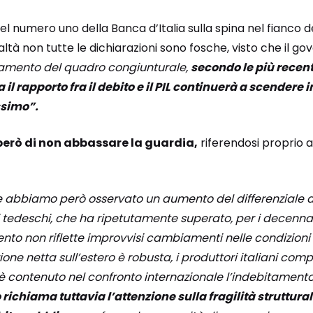
numero uno della Banca d’Italia sulla spina nel fianco del
altà non tutte le dichiarazioni sono fosche, visto che il g
oramento del quadro congiunturale,
secondo le più recent
rapporto fra il debito e il PIL continuerà a scendere in
ssimo”.
però di non abbassare la guardia,
riferendosi proprio a
e abbiamo però osservato un aumento del differenziale di 
lli tedeschi, che ha ripetutamente superato, per i decennali
to non riflette improvvisi cambiamenti nelle condizioni
ione netta sull’estero è robusta, i produttori italiani c
è contenuto nel confronto internazionale l’indebitamento 
richiama tuttavia l’attenzione sulla fragilità struttur