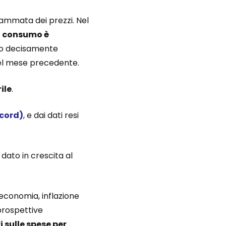
iammata dei prezzi. Nel
al consumo è
ato decisamente
 del mese precedente.
ile
.
ecord)
, e dai dati resi
dato in crescita al
-economia, inflazione
prospettive
 sulle spese per