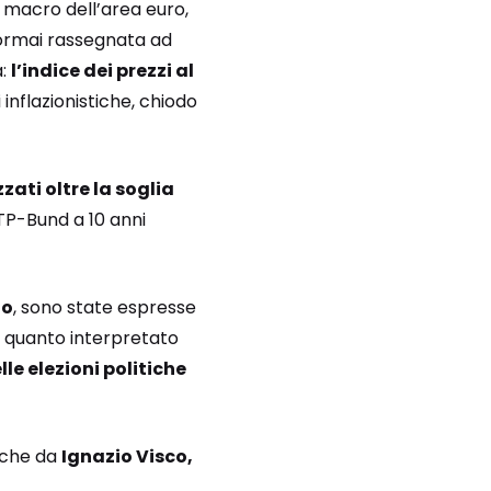
e macro dell’area euro,
rmai rassegnata ad
a:
l’indice dei prezzi al
 inflazionistiche, chiodo
zati oltre la soglia
BTP-Bund a 10 anni
to
, sono state espresse
 in quanto interpretato
le elezioni politiche
anche da
Ignazio Visco,