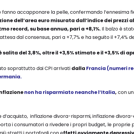
ione fanno accapponare la pelle, confermando l’ennesima f
azione dell’area euro misurata dall’indice dei prezzi 
tmo record, su base annua, pari a +8,1%.
Il balzo è st
 attesa dal consensus, pari a +7,7% e ha seguito il +7,4%
alita del 3,8%, oltre il +3,5% stimato e il +3,5% di apr
ato soprattutto dai CPI arrivati
dalla
Francia (numeri r
ermania
.
inflazione
non ha risparmiato neanche l’Italia
,
con un 
e d’acquisto, inflazione divora-risparmi, inflazione divora
orta i consumatori a rivedere i propri budget, le proprie 
ù stretti i portafogli con e
ffetti ovviamente depressivi