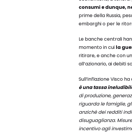
consumi e dunque, nel
prime della Russia, pes
embarghi o per le ritorsi
Le banche centrali hann
momento in cui
la gue
ritirare, e anche con u
all’azionario, ai debiti 
Sull’inflazione Visco h
è una tassa ineludibile
di produzione, generazi
riguarda le famiglie, g
anziché dei redditi indi
disuguaglianza. Misure 
incentivo agli investime