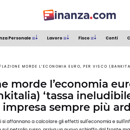
nza Personale
Lavoro
Fisco
Conti
C
LAZIONE MORDE L’ECONOMIA EURO, PER VISCO (BANKITALIA) ‘TASSA INELUDIBILE’. BCE ALLE
one morde l’economia eur
kitalia) ‘tassa ineludibile
 impresa sempre più ar
si affannano a calcolare gli effetti sull'economia e sull'in
sul petrolio russo, arriva un nuovo schiaffo dal fronte ma