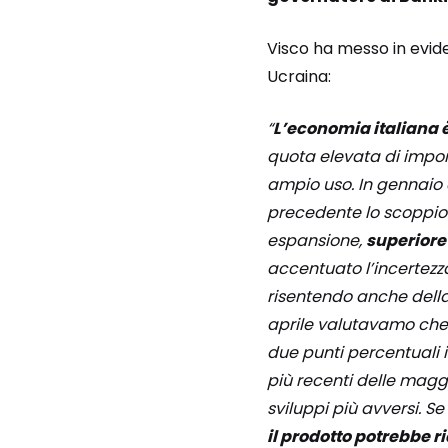
Visco ha messo in evide
Ucraina:
“
L’economia italiana è
quota elevata di import
ampio uso. In gennaio c
precedente lo scoppio
espansione,
superiore 
accentuato l’incertezza
risentendo anche della
aprile valutavamo che 
due punti percentuali 
più recenti delle maggi
sviluppi più avversi. Se
il prodotto potrebbe r