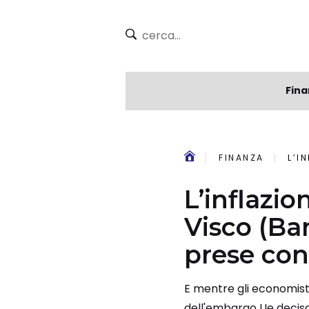
Fina
FINANZA
L’INF
L’inflazi
Visco (Ban
prese con
E mentre gli economisti 
dell'embargo Ue deciso 