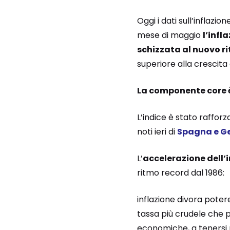
Oggi i dati sull’inflaz
mese di maggio
l’infl
schizzata al nuovo ri
superiore alla crescita
La componente core è s
L’indice è stato rafforz
noti ieri di
Spagna e G
L’
accelerazione dell’
ritmo record dal 1986:
inflazione divora poter
tassa più crudele che p
economiche, a tenersi pi