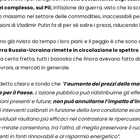
 complesso, sul Pil;
inflazione da guerra, visto che la sc
o massimo nel settore delle commodities, inaccessibili per g
oni di Vladimir Putin fa di per sé salire i prezzi, riducendo l
o già rivisto da tempo i loro piani: e il peggio è che sono 
rra Russia-Ucraina rimette in circolazione lo spettro
na certa fretta, tutti i bazooka che finora avevano fatto 
sovrani, ai mercati in generale.
a detto chiaro e tondo che
“
l’aumento dei prezzi delle ma
 per il Paese.
L’azione pubblica può ridistribuirne gli effett
oni presenti e future;
non può annullarne l’impatto d’i
li interventi calibrati in funzione della loro condizione 
viduali risultano più efficaci nel contrastare le ripercussio
mirate consentono, tra l’altro, di meglio preservare il ru
nti in fonti rinnovabili e al risparmio energetico”.