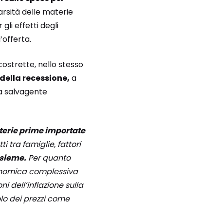
arsità delle materie
li effetti degli
’offerta.
costrette, nello stesso
 della recessione,
a
da salvagente
terie prime importate
i tra famiglie, fattori
nsieme.
Per quanto
economica complessiva
ni dell’inflazione sulla
olo dei prezzi come