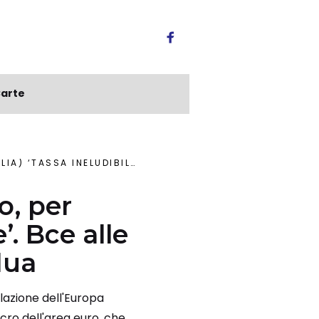
arte
 PRESE CON IMPRESA SEMPRE PIÙ ARDUA
o, per
’. Bce alle
dua
flazione dell'Europa
cro dell'area euro, che