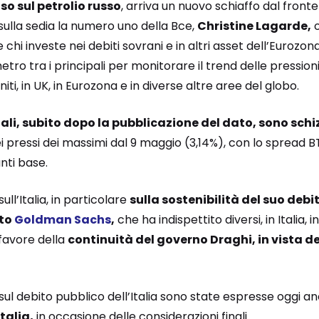
o sul petrolio russo
, arriva un nuovo schiaffo dal front
sulla sedia la numero uno della Bce,
Christine Lagarde,
o
e chi investe nei debiti sovrani e in altri asset dell’Eurozon
tro tra i principali per monitorare il trend delle pressioni
niti, in UK, in Eurozona e in diverse altre aree del globo.
ali, subito dopo la pubblicazione del dato, sono schiz
 nei pressi dei massimi dal 9 maggio (3,14%), con lo spread 
nti base.
ll’Italia, in particolare
sulla sostenibilità del suo debi
ato
Goldman Sachs
,
che ha indispettito diversi, in Italia,
favore della
continuità del governo Draghi, in vista del
sul debito pubblico dell’Italia sono state espresse oggi 
talia,
in occasione delle considerazioni finali.