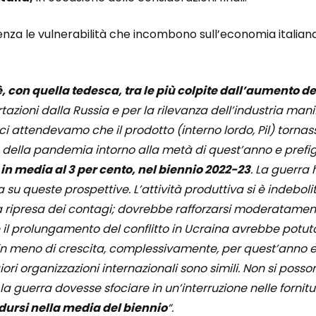
nza le vulnerabilità che incombono sull’economia italiana 
, con quella tedesca, tra le più colpite dall’aumento de
azioni dalla Russia e per la rilevanza dell’industria mani
i attendevamo che il prodotto (interno lordo, Pil) tornasse
 della pandemia intorno alla metà di quest’anno e pref
in media al 3 per cento, nel biennio 2022-23
. La guerra
 su queste prospettive. L’attività produttiva si è indeboli
 ripresa dei contagi; dovrebbe rafforzarsi moderatamente 
il prolungamento del conflitto in Ucraina avrebbe potu
in meno di crescita, complessivamente, per quest’anno e 
ori organizzazioni internazionali sono simili. Non si poss
 la guerra dovesse sfociare in un’interruzione nelle fornitu
idursi nella media del biennio
“.