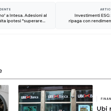
EDENTE
ARTIC
no' a Intesa. Adesioni al
Investimenti ESG: 
ita ipotesi "superare
ripaga con rendimenti
iù concreta"
Parol
e
FINA
Ubi 