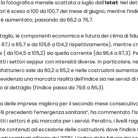
a fotografica mensile scattata a luglio dall’
Istat
. Nel det
ori è sceso a 100 da 100,7 del mese di giugno, mentre l’in
e è aumentato, passando da 66,2 a 76,7.
taglio, le componenti economica e futura del clima di fid
 87,1 a 85,7 e da 105,6 a 104,2 rispettivamente), mentre cr
 da 104,5 a 105,2) sia quella corrente (da 96,4 a 97,3). 
utti i settori seppur con intensità diverse. In particolare, nel
fatturiero sale da 80,2 a 85,2 e nelle costruzioni aumenta d
 evidenzia una marcata risalita dell’indice sia nei servizi d
al dettaglio (l’indice passa da 79,6 a 86,3).
iducia delle imprese migliora per il secondo mese consecuti
elli precedenti l’emergenza sanitaria”, ha commentato l’I
ti i settori, è più marcata per i servizi. Peraltro, i livelli rag
contenuti ad eccezione delle costruzioni, dove l’indice t