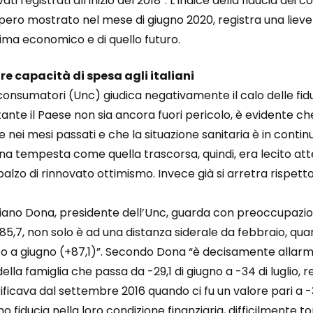
ati registrati all’inizio del 2018”. L’indice della fiducia dei 
upero mostrato nel mese di giugno 2020, registra una liev
lima economico e di quello futuro.
are capacità di spesa agli italiani
consumatori (Unc) giudica negativamente il calo delle fid
nte il Paese non sia ancora fuori pericolo, è evidente ch
ei mesi passati e che la situazione sanitaria è in contin
 tempesta come quella trascorsa, quindi, era lecito atten
balzo di rinnovato ottimismo. Invece già si arretra rispetto
iliano Dona, presidente dell’Unc, guarda con preoccupazio
,7, non solo è ad una distanza siderale da febbraio, qua
 a giugno (+87,1)”. Secondo Dona “è decisamente allarmant
lla famiglia che passa da -29,1 di giugno a -34 di luglio, 
ificava dal settembre 2016 quando ci fu un valore pari a 
no fiducia nella loro condizione finanziaria, difficilmente