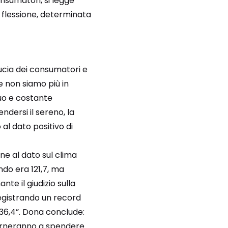
consumatori, si legge
e flessione, determinata
ucia dei consumatori e
e non siamo più in
uo e costante
dersi il sereno, la
 al dato positivo di
ne al dato sul clima
ndo era 121,7, ma
e il giudizio sulla
registrando un record
-36,4”. Dona conclude:
 torneranno a spendere.