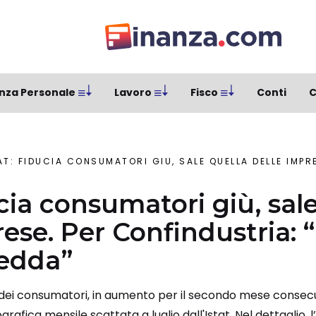
nza Personale
Lavoro
Fisco
Conti
C
T: FIDUCIA CONSUMATORI GIÙ, SALE QUELLA DELLE IMPRESE. PER CONFINDUST
ucia consumatori giù, sal
rese. Per Confindustria
redda”
a dei consumatori, in aumento per il secondo mese consecu
rafica mensile scattata a luglio dall'Istat. Nel dettaglio, l’