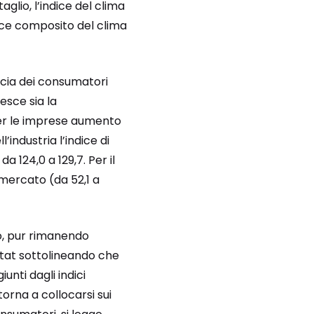
taglio, l’indice del clima
dice composito del clima
ucia dei consumatori
esce sia la
Per le imprese aumento
l’industria l’indice di
a 124,0 a 129,7. Per il
i mercato (da 52,1 a
vo, pur rimanendo
stat sottolineando che
giunti dagli indici
orna a collocarsi sui