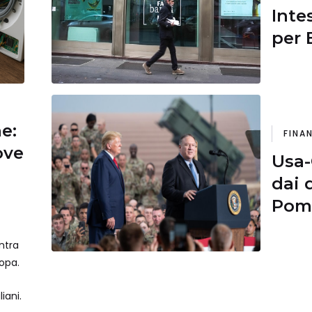
Inte
per 
“sup
più 
ne:
FINA
ove
Usa-
dai 
Pomp
trio
ntra
Pec
ropa.
iani.