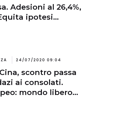
sa. Adesioni al 26,4%,
Equita ipotesi
erare 60% diventa
concreta”
NZA
24/07/2020 09:04
Cina, scontro passa
dazi ai consolati.
eo: mondo libero
nfi su nuova tirannia
hino