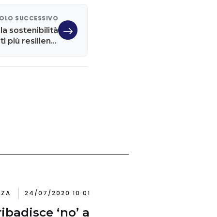
OLO SUCCESSIVO
la sostenibilità
 più resilienti.
a di Schroders
NZA
24/07/2020 10:01
ribadisce ‘no’ a