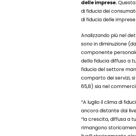
delle imprese.
Questa l
di fiducia dei consumat
di fiducia delle impres
Analizzando più nel det
sono in diminuzione (da
componente personale (
della fiducia diffuso a t
fiducia del settore mani
comparto dei servizi, si
65,8) sia nel commercio 
“A luglio il clima di f
ancora distante dai liv
“la crescita, diffusa a tut
rimangono storicamente 