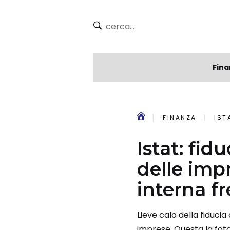
Fina
FINANZA
ISTA
Istat: fid
delle imp
interna f
Lieve calo della fiduci
imprese. Questa la fotog