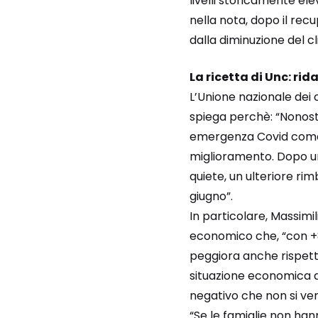
livelli storicamente elev
nella nota, dopo il rec
dalla diminuzione del c
La ricetta di Unc: rid
L’Unione nazionale dei 
spiega perchè: “Nonosta
emergenza Covid come n
miglioramento. Dopo una
quiete, un ulteriore rim
giugno”.
In particolare, Massim
economico che, “con +85
peggiora anche rispetto
situazione economica de
negativo che non si ver
“Se le famiglie non han