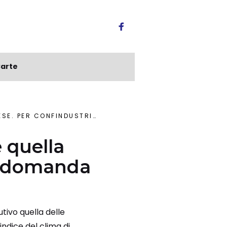
arte
RIA: “DOMANDA INTERNA FREDDA”
e quella
: “domanda
tivo quella delle
indice del clima di