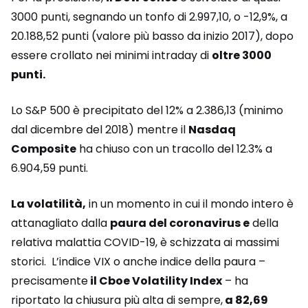
3000 punti, segnando un tonfo di 2.997,10, o -12,9%, a
20.188,52 punti (valore più basso da inizio 2017), dopo
essere crollato nei minimi intraday di
oltre 3000
punti.
Lo S&P 500 è precipitato del 12% a 2.386,13 (minimo
dal dicembre del 2018) mentre il
Nasdaq
Composite
ha chiuso con un tracollo del 12.3% a
6.904,59 punti.
La volatilità,
in un momento in cui il mondo intero è
attanagliato dalla
paura del coronavirus e
della
relativa malattia COVID-19, è schizzata ai massimi
storici. L’indice VIX o anche indice della paura –
precisamente
il Cboe Volatility Index
– ha
riportato la chiusura più alta di sempre,
a 82,69