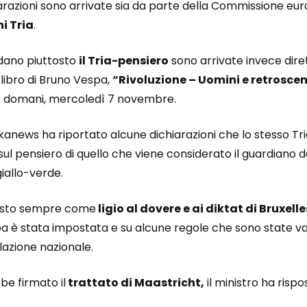
iarazioni sono arrivate sia da parte della Commissione eu
i Tria
.
rdano piuttosto
il Tria-pensiero
sono arrivate invece dir
 libro di Bruno Vespa,
“Rivoluzione – Uomini e retroscen
 domani, mercoledì 7 novembre.
anews ha riportato alcune dichiarazioni che lo stesso Tri
ul pensiero di quello che viene considerato il guardiano de
giallo-verde.
visto sempre come
ligio al dovere e ai diktat di Bruxelle
a è stata impostata e su alcune regole che sono state var
slazione nazionale.
e firmato il
trattato di Maastricht,
il ministro ha rispo