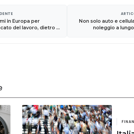
EDENTE
ARTIC
ltimi in Europa per
Non solo auto e cellulari,
cato del lavoro, dietro a
noleggio a lung
ro
e
FINA
Itali