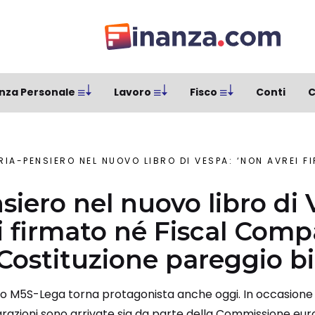
nza Personale
Lavoro
Fisco
Conti
C
IA-PENSIERO NEL NUOVO LIBRO DI VESPA: ‘NON AVREI FIRMATO NÉ FISCAL COMPACT NÉ MESSO
nsiero nel nuovo libro di
i firmato né Fiscal Comp
Costituzione pareggio bi
 M5S-Lega torna protagonista anche oggi. In occasione d
iarazioni sono arrivate sia da parte della Commissione eu