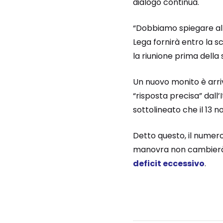
dialogo continua.
“Dobbiamo spiegare all
Lega fornirà entro la sc
la riunione prima della
Un nuovo monito è arr
“risposta precisa” dall
sottolineato che il 13
Detto questo, il numer
manovra non cambierà, 
deficit eccessivo
.