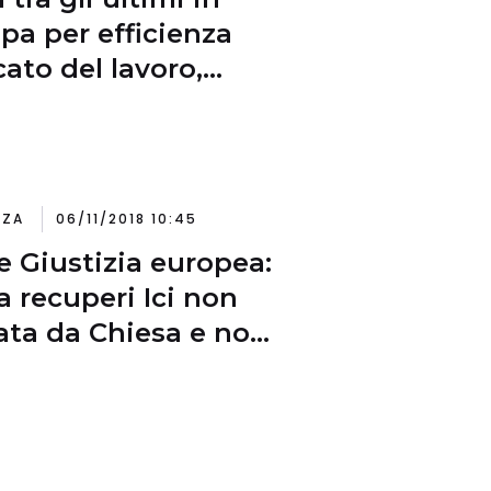
pa per efficienza
ato del lavoro,
ro a Romania e Cipro
NZA
06/11/2018 10:45
e Giustizia europea:
ia recuperi Ici non
ata da Chiesa e no
t’. Ma salve
zioni Imu introdotte
onti