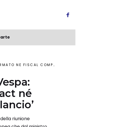
arte
 IN COSTITUZIONE PAREGGIO BILANCIO’
 Vespa:
act né
lancio’
ella riunione
ropea che dal ministro