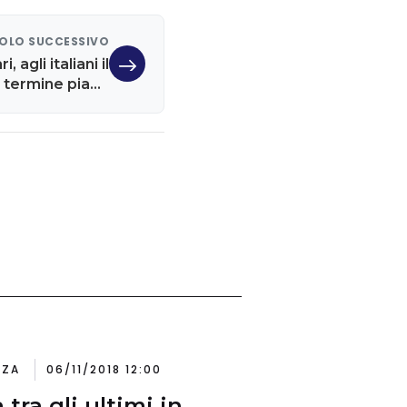
OLO SUCCESSIVO
 agli italiani il
o termine piace
sempre più
NZA
06/11/2018 12:00
a tra gli ultimi in