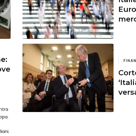
Euro
merc
diet
ne:
FINA
ove
Cort
‘Ital
vers
profi
ntra
esen
ropa.
da M
iani.