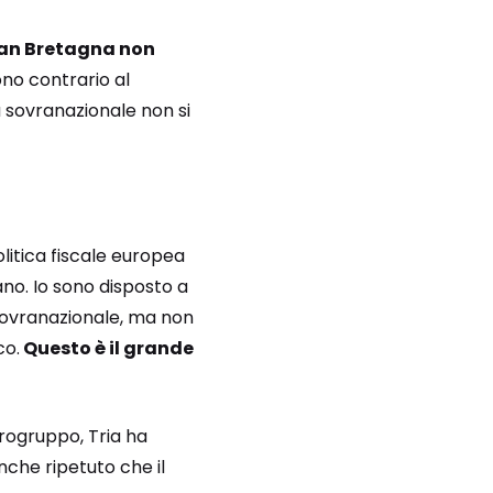
an Bretagna non
no contrario al
 sovranazionale non si
itica fiscale europea
ano. Io sono disposto a
 sovranazionale, ma non
co.
Questo è il grande
urogruppo, Tria ha
nche ripetuto che il