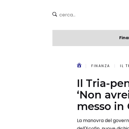
Fina
FINANZA
IL TR
Il Tria-pe
‘Non avre
messo in 
La manovra del governo
dell'Ecofin, nuove dich