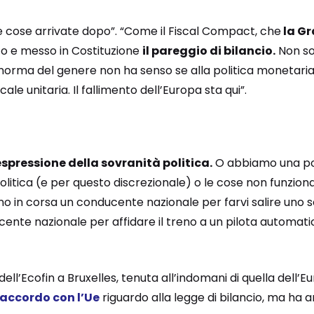
e cose arrivate dopo”. “Come il Fiscal Compact, che
la Gr
o e messo in Costituzione
il pareggio di bilancio.
Non so
 norma del genere non ha senso se alla politica monetaria
cale unitaria. Il fallimento dell’Europa sta qui”.
 espressione della sovranità politica.
O abbiamo una pol
politica (e per questo discrezionale) o le cose non funzion
no in corsa un conducente nazionale per farvi salire uno
cente nazionale per affidare il treno a un pilota automati
ell’Ecofin a Bruxelles, tenuta all’indomani di quella dell’E
accordo con l’Ue
riguardo alla legge di bilancio, ma ha a