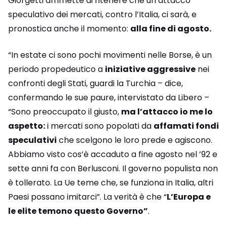
Giorgetti ammette di ritenere che un attacco
speculativo dei mercati, contro l’Italia, ci sarà, e
pronostica anche il momento:
alla fine di agosto.
“In estate ci sono pochi movimenti nelle Borse, è un
periodo propedeutico a
iniziative aggressive
nei
confronti degli Stati, guardi la Turchia – dice,
confermando le sue paure, intervistato da Libero –
“Sono preoccupato il giusto,
ma l’attacco io me lo
aspetto:
i mercati sono popolati da
affamati fondi
speculativi
che scelgono le loro prede e agiscono.
Abbiamo visto cos’è accaduto a fine agosto nel ’92 e
sette anni fa con Berlusconi. Il governo populista non
è tollerato. La Ue teme che, se funziona in Italia, altri
Paesi possano imitarci”. La verità è che “
L’Europa e
le elite temono questo Governo”
.