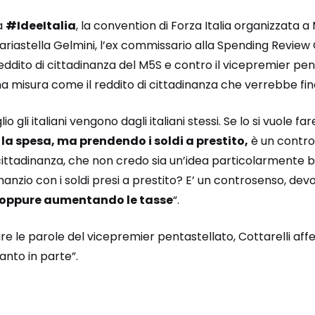
a
#IdeeItalia
, la convention di Forza Italia organizzata a
astella Gelmini, l’ex commissario alla Spending Review Ca
 reddito di cittadinanza del M5S e contro il vicepremier pen
una misura come il reddito di cittadinanza che verrebbe fina
io gli italiani vengono dagli italiani stessi. Se lo si vuole fa
la spesa, ma prendendo i soldi a prestito,
è un contro
 cittadinanza, che non credo sia un’idea particolarmente br
inanzio con i soldi presi a prestito? E’ un controsenso, dev
e oppure aumentando le tasse
“.
 le parole del vicepremier pentastellato, Cottarelli af
anto in parte”.