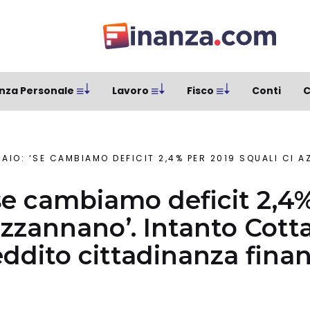
nza Personale
Lavoro
Fisco
Conti
C
O: ‘SE CAMBIAMO DEFICIT 2,4% PER 2019 SQUALI CI AZZANNANO’. INTANTO COTTARELLI ATTACCA REDD
‘se cambiamo deficit 2,4
azzannano’. Intanto Cotta
eddito cittadinanza fina