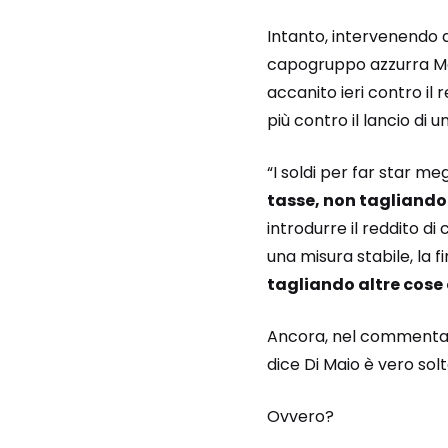
Intanto, intervenendo 
capogruppo azzurra Mari
accanito ieri contro il
più contro il lancio di 
“I soldi per far star megl
tasse, non tagliando 
introdurre il reddito di
una misura stabile, la f
tagliando altre cos
Ancora, nel commentare
dice Di Maio è vero solt
Ovvero?