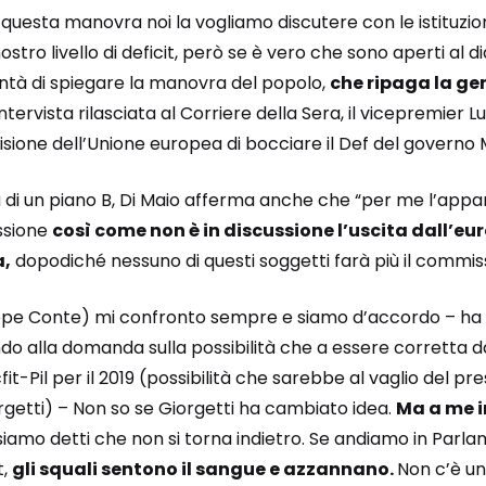
questa manovra noi la vogliamo discutere con le istituzio
stro livello di deficit, però se è vero che sono aperti al d
ontà di spiegare la manovra del popolo,
che ripaga la gen
’intervista rilasciata al Corriere della Sera, il vicepremier L
ecisione dell’Unione europea di bocciare il Def del governo
 di un piano B, Di Maio afferma anche che “per me l’appa
ssione
così come non è in discussione l’uscita dall’eu
a,
dopodiché nessuno di questi soggetti farà più il commiss
ppe Conte) mi confronto sempre e siamo d’accordo – ha p
do alla domanda sulla possibilità che a essere corretta d
cfit-Pil per il 2019 (possibilità che sarebbe al vaglio del pr
rgetti) – Non so se Giorgetti ha cambiato idea.
Ma a me i
 siamo detti che non si torna indietro. Se andiamo in Parla
t,
gli squali sentono il sangue e azzannano.
Non c’è un