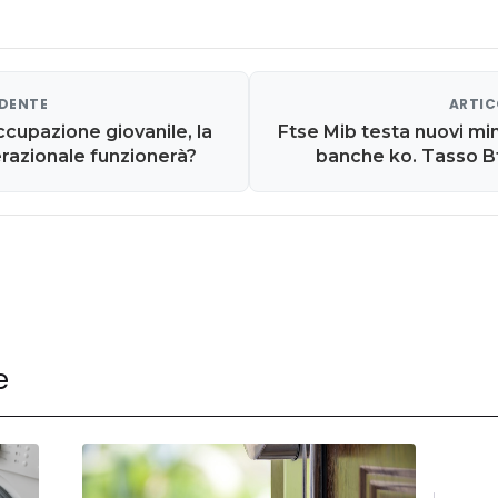
EDENTE
ARTIC
cupazione giovanile, la
Ftse Mib testa nuovi min
razionale funzionerà?
banche ko. Tasso Bt
e