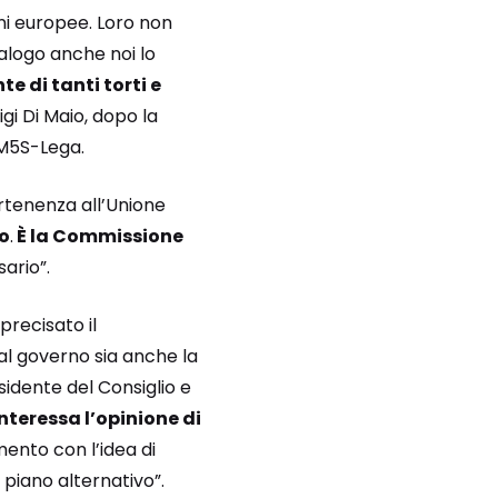
ni europee. Loro non
ialogo anche noi lo
te di tanti torti e
uigi Di Maio, dopo la
 M5S-Lega.
rtenenza all’Unione
ro
.
È la Commissione
ario”.
recisato il
al governo sia anche la
esidente del Consiglio e
nteressa l’opinione di
mento con l’idea di
 piano alternativo”.