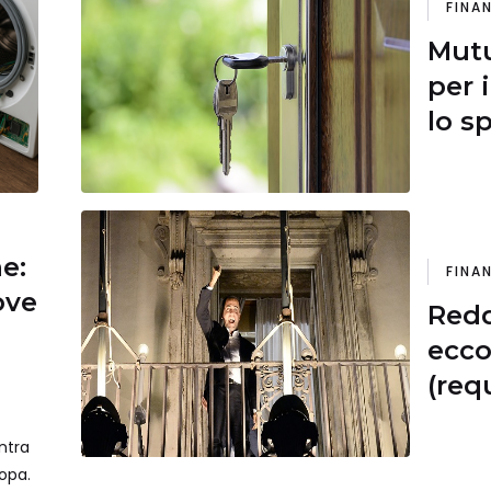
FINA
Mutu
per 
lo s
ne:
FINA
ove
Redd
ecco
(requ
spes
ntra
potr
ropa.
mes