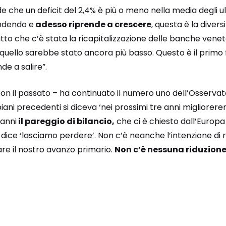
e che un deficit del 2,4% è più o meno nella media degli ul
endendo e
adesso riprende a crescere
, questa è la diversit
atto che c’è stata la ricapitalizzazione delle banche vene
quello sarebbe stato ancora più basso. Questo è il primo fa
de a salire”.
on il passato – ha continuato il numero uno dell’Osservato
piani precedenti si diceva ‘nei prossimi tre anni migliorerem
anni
il pareggio di bilancio,
che ci è chiesto dall’Europa
i dice ‘lasciamo perdere’. Non c’è neanche l’intenzione di 
are il nostro avanzo primario.
Non c’è nessuna riduzione 