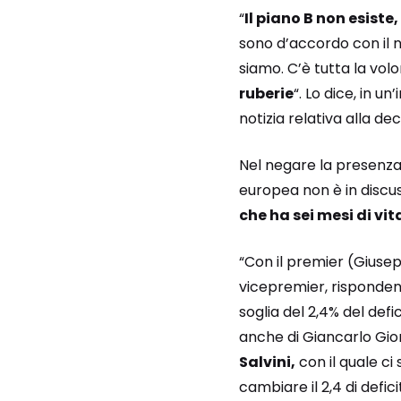
“
Il piano B non esiste,
sono d’accordo con il no
siamo. C’è tutta la vol
ruberie
“. Lo dice, in un
notizia relativa alla d
Nel negare la presenza
europea non è in discu
che ha sei mesi di vit
“Con il premier (Giuse
vicepremier, risponden
soglia del 2,4% del defi
anche di Giancarlo Gio
Salvini,
con il quale ci
cambiare il 2,4 di defici