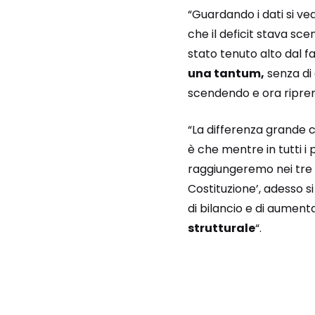
“Guardando i dati si ved
che il deficit stava sc
stato tenuto alto dal f
una tantum,
senza di 
scendendo e ora ripren
“La differenza grande c
è che mentre in tutti i 
raggiungeremo nei tre 
Costituzione’, adesso s
di bilancio e di aument
strutturale
“.