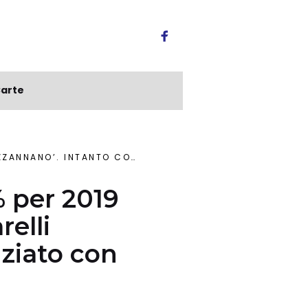
arte
ITO CITTADINANZA FINANZIATO CON DEFICIT
% per 2019
relli
nziato con