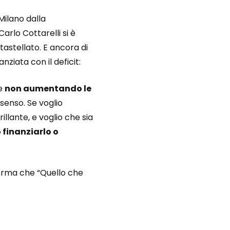
 Milano dalla
rlo Cottarelli si è
tastellato. E ancora di
nziata con il deficit:
re
non aumentando le
senso. Se voglio
illante, e voglio che sia
o
finanziarlo o
ferma che “Quello che