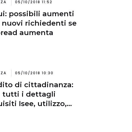
NZA
05/10/2018 11:52
i: possibili aumenti
i nuovi richiedenti se
pread aumenta
NZA
05/10/2018 10:30
ito di cittadinanza:
 tutti i dettagli
isiti Isee, utilizzo,
e consentite), limite
ebbe scendere a 18
i