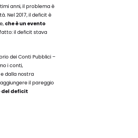
timi anni, il problema è
à. Nel 2017, il deficit è
te,
che è un evento
tto: il deficit stava
rio dei Conti Pubblici –
o i conti,
 e dalla nostra
raggiungere il pareggio
del deficit