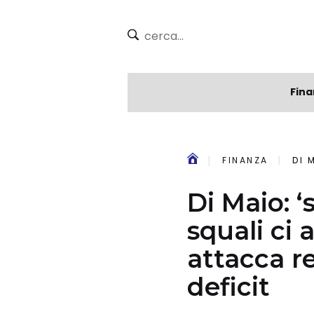
Fina
FINANZA
DI MAI
Di Maio: 
squali ci 
attacca r
deficit