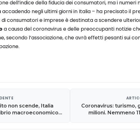
one dell’indice della fiducia dei consumatori, ma i numeri 
accadendo negli ultimi giorni in Italia – ha precisato il p
a di consumatori e imprese è destinata a scendere ulter
o
a causa del coronavirus e delle preoccupanti notizie che
ne, secondo l’associazione, che avrà effetti pesanti sui con
pazione.
EDENTE
ARTIC
ito non scende, Italia
Coronavirus: turismo, g
ilibrio macroeconomico
milioni. Nemmeno 1
 coronavirus 'no panico'
innescat