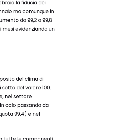
bbraio la fiducia dei
i gennaio ma comunque in
aumento da 99,2 a 99,8
mi mesi evidenziando un
posito del clima di
sotto del valore 100.
e, nel settore
è in calo passando da
 quota 99,4) e nel
on tutte le componenti