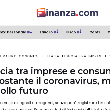
nza Personale
Lavoro
Fisco
Conti
C
I MACROECONOMICI
ITALIA: FIDUCIA TRA IMPRESE E CONSUMATORI TIENE NONOSTANTE I
ducia tra imprese e consu
ostante il coronavirus, 
ollo futuro
Italia mostra segnali eterogenei, senza però registrare bru
i al coronavirus. Secondo i dati diffusi oggi dall'Istat, a fe