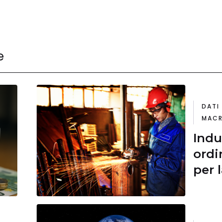
e
DATI
MACR
Indu
ordi
per 
cinq