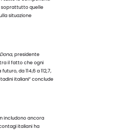
 soprattutto quelle
ulla situazione
 Dona
, presidente
ra il fatto che ogni
uturo, da 114,6 a 112,7,
adini italiani” conclude
non includono ancora
contagi italiani ha