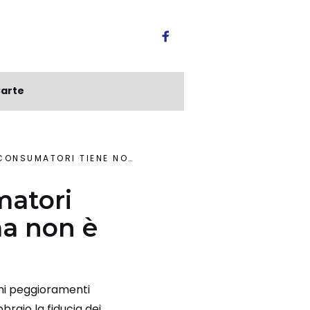
arte
L CORONAVIRUS, MA NON È ESCLUSO CROLLO FUTURO
matori
ma non è
schi peggioramenti
bbraio la fiducia dei