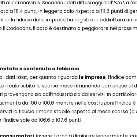
ti al coronavirus. Secondo i dati diffusi oggi dall’
Istat
, a fe
ta a 111,4 punti, in leggero calo rispetto ai 111,8 punti d
ntre la fiducia delle imprese ha registrato addirittura un 
o il Codacons, il dato è destinato a peggiorare nei prossi
limitato e contenuto a febbraio
 i dati Istat, per quanto riguarda
le imprese
, l’indice com
te il calo subito lo scorso mese rimanendo comunque al di 
rovengono sia dall’industria sia dai servizi. In particolar
 aumenta da 100 a 100,6 mentre nelle costruzioni l’indice 
 servizi la fiducia rimane stabile rispetto al mese scorso (a
’indice sale da 106,6 a 107,6 punti.
ei consumatori
, invece, torna a diminuire leggermente, c