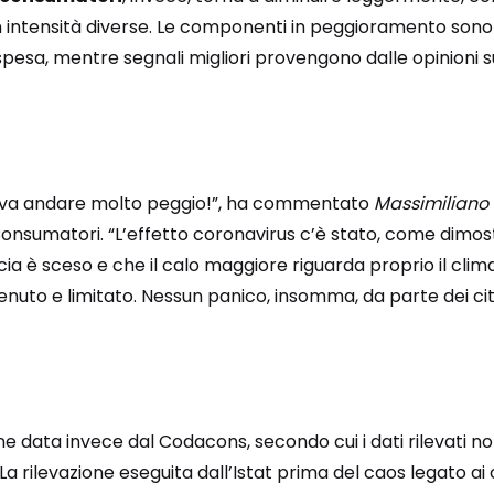
on intensità diverse. Le componenti in peggioramento sono
 spesa, mentre segnali migliori provengono dalle opinioni s
teva andare molto peggio!”, ha commentato
Massimiliano
onsumatori. “L’effetto coronavirus c’è stato, come dimost
 è sceso e che il calo maggiore riguarda proprio il clima f
uto e limitato. Nessun panico, insomma, da parte dei citt
ne data invece dal Codacons, secondo cui i dati rilevati 
La rilevazione eseguita dall’Istat prima del caos legato ai 