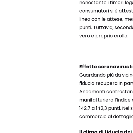
nonostante i timori lega
consumatori si è attesta
linea con le attese, me
punti. Tuttavia, second
vero e proprio crollo.
Effetto coronavirus 
Guardando più da vicino
fiducia recupera in par
Andamenti contrastanti p
manifatturiero l’indice
142,7 a 142,3 punti. Nei
commercio al dettaglio l
Il clima di fiducia d