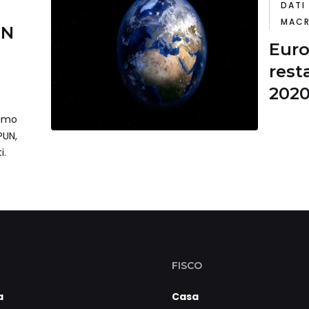
DATI
MACR
UN
Euro
rest
2020
in F
simo
PUN,
i.
FISCO
a
Casa