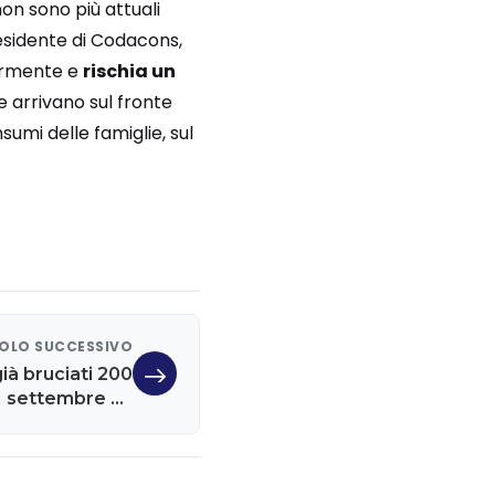
non sono più attuali
residente di Codacons,
iormente e
rischia un
 arrivano sul fronte
sumi delle famiglie, sul
OLO SUCCESSIVO
ià bruciati 200
1 settembre ha
o questa paura