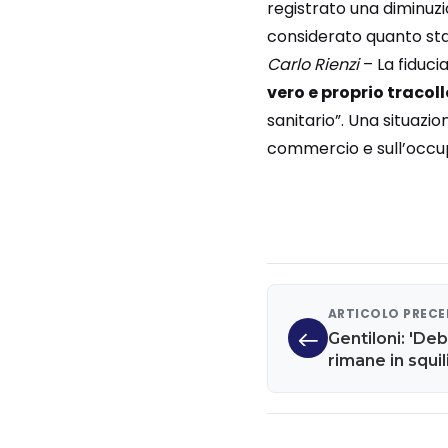
registrato una diminuzi
considerato quanto sta 
Carlo Rienzi
– La fiduci
vero e proprio tracoll
sanitario”. Una situazio
commercio e sull’occu
ARTICOLO PREC
Gentiloni: 'Deb
rimane in squ
eccessivo'. Su