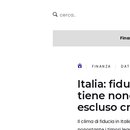
Fina
FINANZA
DAT
Italia: fi
tiene non
escluso cr
Il clima di fiducia in 
nonostante i timori legat