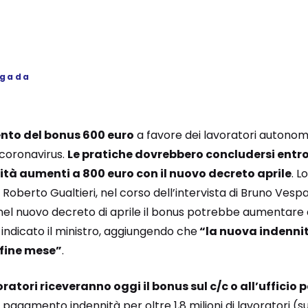
igada
ento del bonus 600 euro
a favore dei lavoratori autonomi
 coronavirus.
Le pratiche dovrebbero concludersi entro
ità aumenti a 800 euro con il nuovo decreto aprile
. L
 Roberto Gualtieri, nel corso dell’intervista di Bruno Vesp
 nel nuovo decreto di aprile il bonus potrebbe aumentare 
indicato il ministro, aggiungendo che
“la nuova indennit
fine mese”
.
oratori riceveranno oggi il bonus sul c/c o all’ufficio 
 pagamento indennità per oltre 1,8 milioni di lavoratori (s