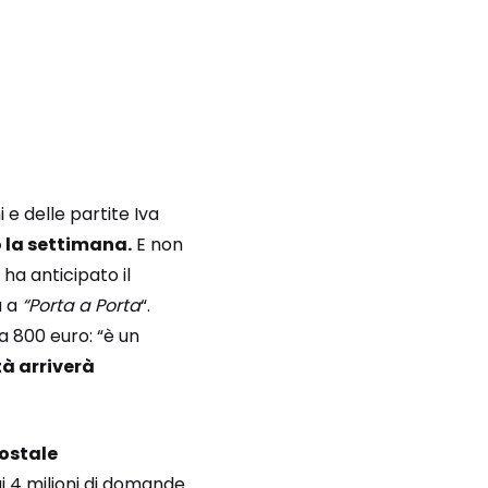
 e delle partite Iva
 la settimana.
E non
o ha anticipato il
a a
“Porta a Porta
“.
a 800 euro: “è un
à arriverà
postale
ui 4 milioni di domande