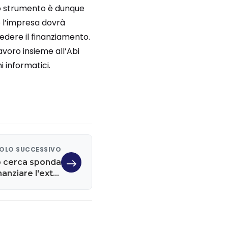
 Lo strumento è dunque
e l’impresa dovrà
iedere il finanziamento.
avoro insieme all’Abi
i informatici.
OLO SUCCESSIVO
o cerca sponda
nanziare l'extra
debito