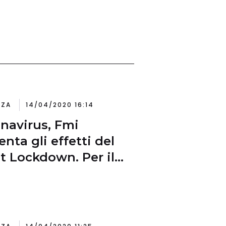
NZA
14/04/2020 16:14
navirus, Fmi
enta gli effetti del
t Lockdown. Per il
do recessione
iore da Grande
essione