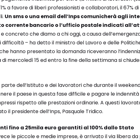
l’11% a favore di liberi professionisti e collaboratori, il 67% d
li.
Un sms o una email dell’Inps comunicherà agli inte
 corrente bancario o l’ufficio postale indicati all’
e concreto che diamo a chi oggi, a causa dell’emergenza
fficoltà – ha detto il ministro del Lavoro e delle Politiche
ro che hanno presentato la domanda riceveranno l’indenniz
 di mercoledì 15 ed entro la fine della settimana si chiude
parte dell’Istituto e dei lavoratori che durante il weeke
enere il paese in questa fase difficile e pagare le indennità
ssi rispetto alle prestazioni ordinarie. A questi lavorato
ato il presidente dell’Inps, Pasquale Tridico.
nti fino a 25mila euro garantiti al 100% dallo Stato
ece le piccole e medie imprese, è arrivato il via libera da