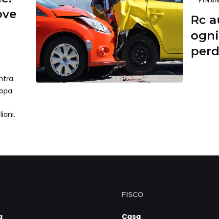
FINA
ove
Rc a
ogni
perd
euro
ntra
ropa.
iani.
FISCO
a
Casa