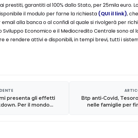
prestiti, garantiti al 100% dallo Stato, per 25mila euro.
isponibile il modulo per farne la richiesta
(QUI il link)
, ch
email alla banca o al confidi al quale si rivolgerà per rich
llo Sviluppo Economico e il Mediocredito Centrale sono al l
 e rendere attivi e disponibili, in tempi brevi, tutti i sistem
EDENTE
ARTIC
mi presenta gli effetti
Btp anti-Covid, Tesor
kdown. Per il mondo
nelle famiglie per fi
ggiore da Grande