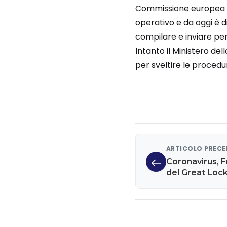
Commissione europea ai 
operativo e da oggi è d
compilare e inviare per 
Intanto il Ministero de
per sveltire le procedure
ARTICOLO PREC
Coronavirus, F
del Great Loc
recessione pe
Depressione