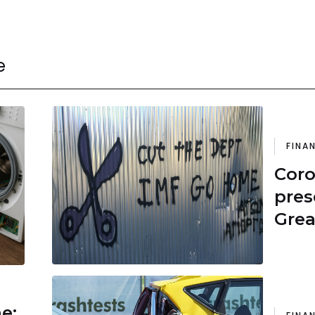
e
FINA
Coro
pres
Grea
mon
pegg
Depr
ne: