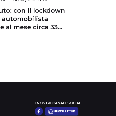
NZA
14/04/2020 11:25
uto: con il lockdown
 automobilista
e al mese circa 33
 di polizza
I NOSTRI CANALI SOCIAL
NEWSLETTER