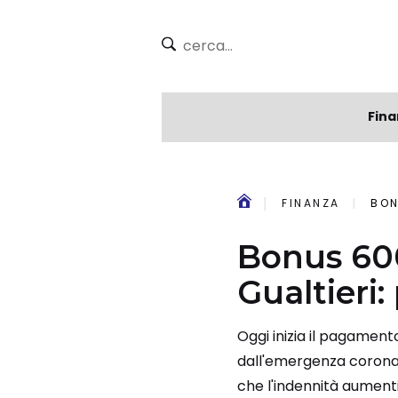
Fina
FINANZA
BON
Bonus 600
Gualtieri
Oggi inizia il pagament
dall'emergenza coronav
che l'indennità aumenti 