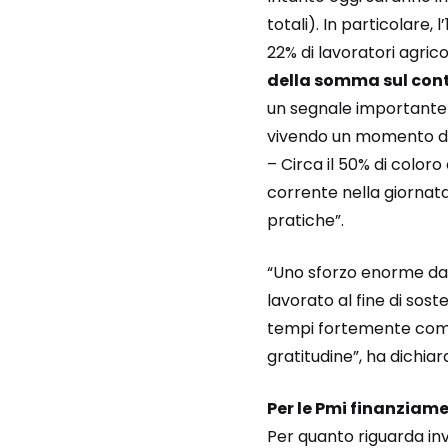
totali). In particolare, 
22% di lavoratori agrico
della somma sul conto
un segnale importante 
vivendo un momento di di
– Circa il 50% di colo
corrente nella giornata
pratiche”.
“Uno sforzo enorme da 
lavorato al fine di sost
tempi fortemente compre
gratitudine”, ha dichiar
Per le Pmi finanziame
Per quanto riguarda inv