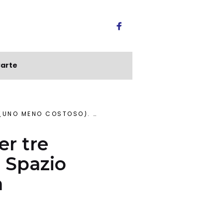
arte
R L’APPLE WATCH DI QUARTA GENERAZIONE
er tre
 Spazio
a