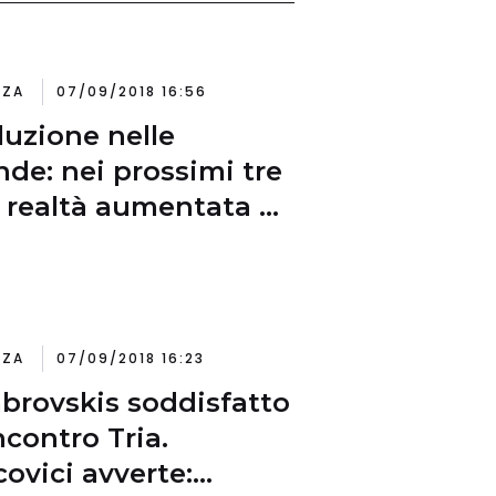
NZA
07/09/2018 16:56
luzione nelle
nde: nei prossimi tre
 realtà aumentata e
uale di uso comune
NZA
07/09/2018 16:23
rovskis soddisfatto
ncontro Tria.
ovici avverte: