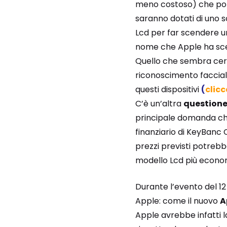
meno costoso) che potre
saranno dotati di uno 
Lcd per far scendere un
nome che Apple ha scel
Quello che sembra certo
riconoscimento facciale
questi dispositivi
(
clicc
C’è un’altra
questione
principale domanda che
finanziario di KeyBanc
prezzi previsti potrebbe
modello Lcd più econo
Durante l’evento del 12
Apple: come il nuovo
A
Apple avrebbe infatti 