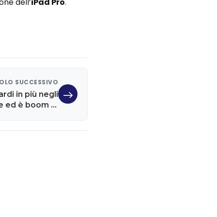
one dell’
iPad Pro
.
OLO SUCCESSIVO
rdi in più negli
pe ed è boom di
evasione