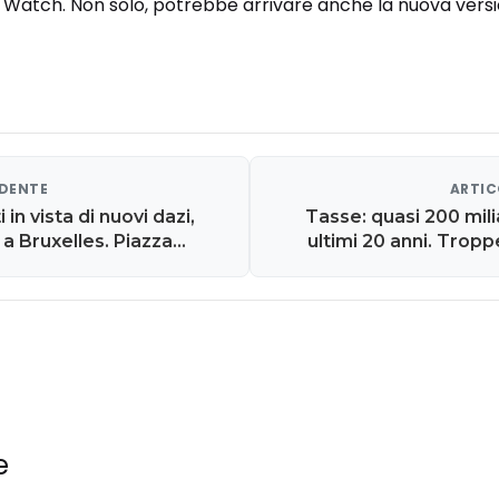
 Watch. Non solo, potrebbe arrivare anche la nuova versi
EDENTE
ARTIC
in vista di nuovi dazi,
Tasse: quasi 200 milia
 a Bruxelles. Piazza
ultimi 20 anni. Trop
le banche
e