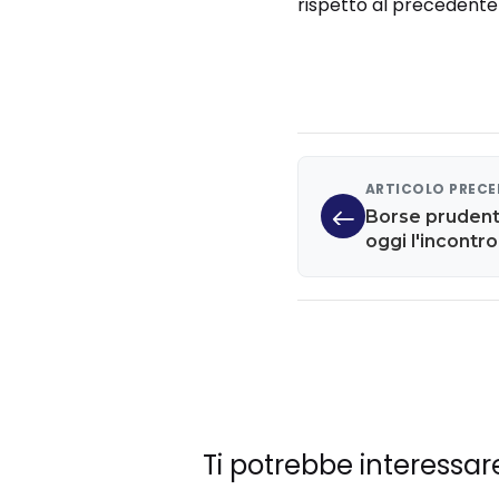
rispetto al precedente
ARTICOLO PREC
Borse prudenti 
oggi l'incontro
Affari su con 
Ti potrebbe interessar