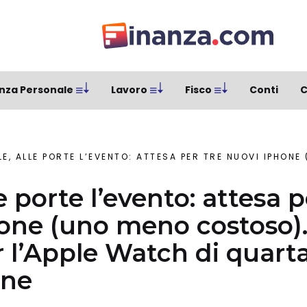
nza Personale
Lavoro
Fisco
Conti
C
, ALLE PORTE L’EVENTO: ATTESA PER TRE NUOVI IPHONE (UNO MENO COSTOSO). SPAZIO ANCHE PE
e porte l’evento: attesa p
one (uno meno costoso).
 l’Apple Watch di quart
one