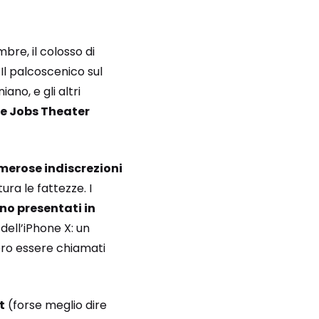
bre, il colosso di
Il palcoscenico sul
no, e gli altri
e Jobs Theater
merose indiscrezioni
ura le fattezze. I
no presentati in
 dell’iPhone X: un
ero essere chiamati
t
(forse meglio dire