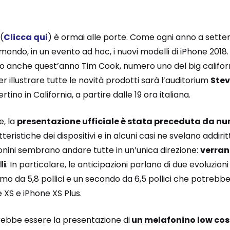
(
Clicca qui
) è ormai alle porte. Come ogni anno a settem
ondo, in un evento ad hoc, i nuovi modelli di iPhone 2018. 
 anche quest’anno Tim Cook, numero uno del big california
illustrare tutte le novità prodotti sarà l’auditorium
Stev
tino in California, a partire dalle 19 ora italiana.
, la
presentazione ufficiale è stata preceduta da nu
eristiche dei dispositivi e in alcuni casi ne svelano addiritt
onini sembrano andare tutte in un’unica direzione:
verran
li
. In particolare, le anticipazioni parlano di due evoluzioni
o da 5,8 pollici e un secondo da 6,5 pollici che potrebb
 XS e iPhone XS Plus.
rebbe essere la presentazione di
un melafonino low cos