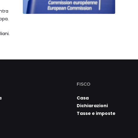
‘Aus
ntra
asse
ropa.
un’al
iani.
FISCO
a
Casa
Dichiarazioni
Tasse e imposte