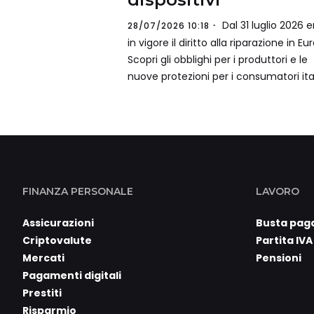
Dal 31 luglio 2026 e
28/07/2026 10:18
in vigore il diritto alla riparazione in Eu
Scopri gli obblighi per i produttori e le
nuove protezioni per i consumatori ital
FINANZA PERSONALE
LAVORO
Assicurazioni
Busta pag
Criptovalute
Partita IVA
Mercati
Pensioni
Pagamenti digitali
Prestiti
Risparmio