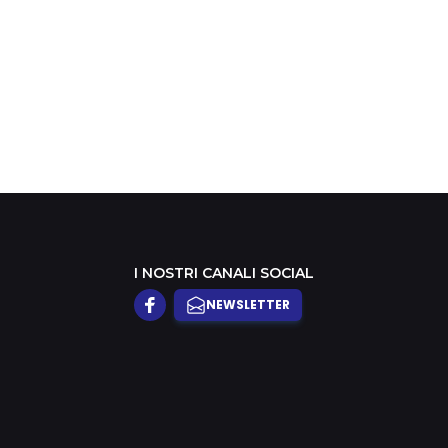
terità una cosa,
nza di serietà
tra’
I NOSTRI CANALI SOCIAL
NEWSLETTER