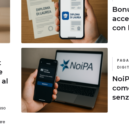
Bonu
acce
con 
dell’
PAGA
t
DIGIT
e
NoiP
 al
come
senz
sso
are