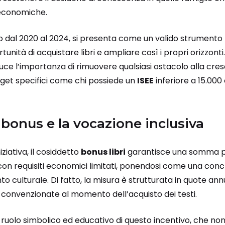
 economiche.
o dal 2020 al 2024, si presenta come un valido strumento 
tunità di acquistare libri e ampliare così i propri orizzonti
uce l’importanza di rimuovere qualsiasi ostacolo alla cres
arget specifici come chi possiede un
ISEE
inferiore a 15.000 
 bonus e la vocazione inclusiva
iziativa, il cosiddetto
bonus libri
garantisce una somma po
 con requisiti economici limitati, ponendosi come una con
o culturale. Di fatto, la misura è strutturata in quote annu
convenzionate al momento dell’acquisto dei testi.
 ruolo simbolico ed educativo di questo incentivo, che non 