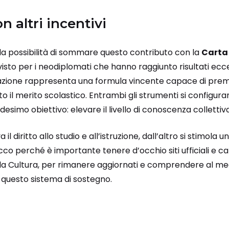
n altri incentivi
la possibilità di sommare questo contributo con la
Carta 
isto per i neodiplomati che hanno raggiunto risultati eccel
zione rappresenta una formula vincente capace di premia
to il merito scolastico. Entrambi gli strumenti si configura
esimo obiettivo: elevare il livello di conoscenza collettiva
il diritto allo studio e all’istruzione, dall’altro si stimola u
cco perché è importante tenere d’occhio siti ufficiali e can
la Cultura, per rimanere aggiornati e comprendere al meglio
 questo sistema di sostegno.