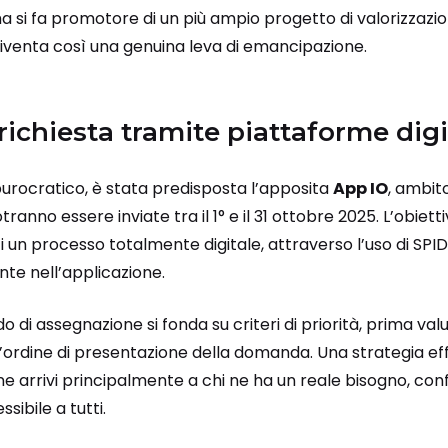
 si fa promotore di un più ampio progetto di valorizzazio
diventa così una genuina leva di emancipazione.
richiesta tramite piattaforme digi
 burocratico, è stata predisposta l’apposita
App IO
, ambit
ranno essere inviate tra il 1° e il 31 ottobre 2025. L’obiet
i un processo totalmente digitale, attraverso l’uso di SPID
te nell’applicazione.
o di assegnazione si fonda su criteri di priorità, prima valu
à, l’ordine di presentazione della domanda. Una strategia e
e arrivi principalmente a chi ne ha un reale bisogno, con
sibile a tutti.