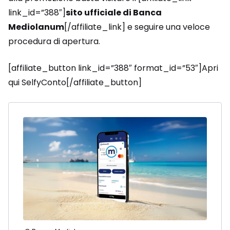
link_id=”388″]
sito ufficiale di Banca
Mediolanum
[/affiliate_link] e seguire una veloce
procedura di apertura.
[affiliate_button link_id=”388″ format_id=”53″]Apri
qui SelfyConto[/affiliate_button]