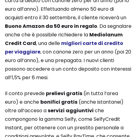
carta di debito con canone zero per un anno (poi 10
euro all’anno). Effettuando almeno 50 euro di
acquisti entro il 30 settembre, il cliente riceverà un
Buono Amazon da 50 euro in regalo
. Da segnalare
anche che è possibile richiedere la
Mediolanum
Credit Card
, una delle
migliori carte di credito
per viaggiare
, con canone zero per un anno (poi 20
euro all’anno), e una prepagata. I nuovi clienti
possono accedere a un conto deposito con interessi
all’1,5% per 6 mesi.
Il conto prevede
prelievi gratis
(in tutta l’area
euro) e anche
bonifici gratis
(anche istantanei)
oltre all’acceso a
servizi
aggiuntivi
che
compongono la gamma Selfy, come SelfyCredit
Instant, per ottenere con un prestito personale a
condizioni agevolate, e Selfy PayTime, che consente