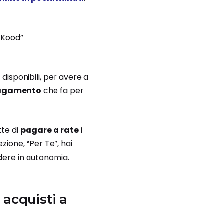
RKood”
e disponibili, per avere a
pagamento
che fa per
tte di
pagare a rate
i
ezione, “Per Te”, hai
iedere in autonomia.
 acquisti a