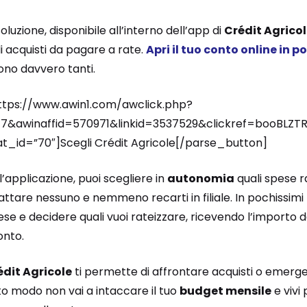
luzione, disponibile all’interno dell’app di
Crédit Agrico
li acquisti da pagare a rate.
Apri il tuo conto online in p
sono davvero tanti.
ttps://www.awin1.com/awclick.php?
&awinaffid=570971&linkid=3537529&clickref=booBLZT
_id=”70″]Scegli Crédit Agricole[/parse_button]
ll’applicazione, puoi scegliere in
autonomia
quali spese r
tare nessuno e nemmeno recarti in filiale. In pochissimi t
se e decidere quali vuoi rateizzare, ricevendo l’importo 
onto.
édit Agricole
ti permette di affrontare acquisti o emerg
 modo non vai a intaccare il tuo
budget mensile
e vivi