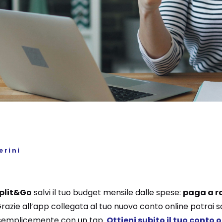
erini
Split&Go
salvi il tuo budget mensile dalle spese:
paga a ra
azie all’app collegata al tuo nuovo conto online potrai s
e semplicemente con un tap.
Ottieni subito il tuo conto 