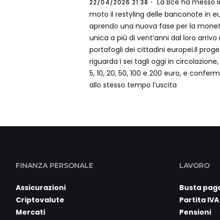
La Bce ha messo i
22/04/2026 21:38
moto il restyling delle banconote in eu
aprendo una nuova fase per la mone
unica a più di vent’anni dal loro arrivo 
portafogli dei cittadini europei.Il prog
riguarda i sei tagli oggi in circolazione,
5, 10, 20, 50, 100 e 200 euro, e confer
allo stesso tempo l’uscita
FINANZA PERSONALE
LAVORO
Assicurazioni
Busta pag
Criptovalute
Partita IVA
Mercati
Pensioni