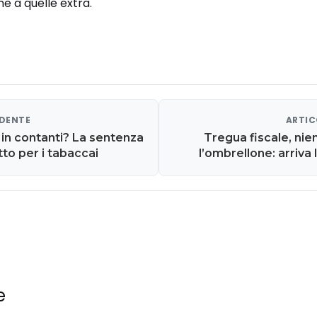
e a quelle extra.
EDENTE
ARTIC
 in contanti? La sentenza
Tregua fiscale, nie
to per i tabaccai
l’ombrellone: arriva
est
e