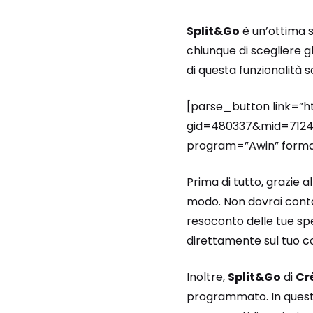
Split&Go
è un’ottima so
chiunque di scegliere g
di questa funzionalità 
[parse_button link=”h
gid=480337&mid=71247
program=”Awin” format
Prima di tutto, grazie a
modo. Non dovrai contat
resoconto delle tue spe
direttamente sul tuo c
Inoltre,
Split&Go
di
Cr
programmato. In questo