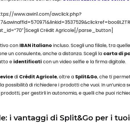
ttps://www.awin1.com/awclick.php?
&awinaffid=570971&linkid=3537529&clickref=booBLZT
_id=”70″]Scegli Crédit Agricole[/parse_button]
ttivo con
IBAN italiano
incluso. Scegli una filiale, tra quell
one un consulente, anche a distanza. Scegli la
carta di 
ratto e
identificati
con un video selfie e la firma digitale.
evice
di
Crédit Agricole
, oltre a
Split&Go
, che ti perme
la possibilità di richiedere i prodotti che vuoi. In un’unica s
 prodotti, per gestirli in autonomia, e quelli che puoi rich
e: i vantaggi di Split&Go per i tuoi