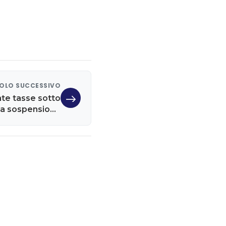
OLO SUCCESSIVO
nte tasse sotto
 la sospensione
iva degli avvisi