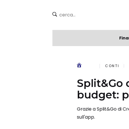
Fina
CONTI
Split&Go d
budget: p
Grazie a Split&Go di Cré
sull'app.