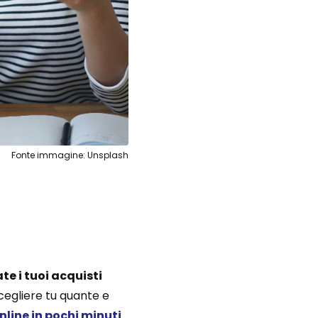
Fonte immagine: Unsplash
te i tuoi acquisti
cegliere tu quante e
online in pochi minuti
.