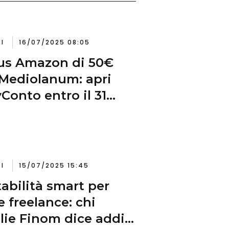
I
16/07/2025 08:05
us Amazon di 50€
Mediolanum: apri
yConto entro il 31
sto
I
15/07/2025 15:45
abilità smart per
e freelance: chi
lie Finom dice addio