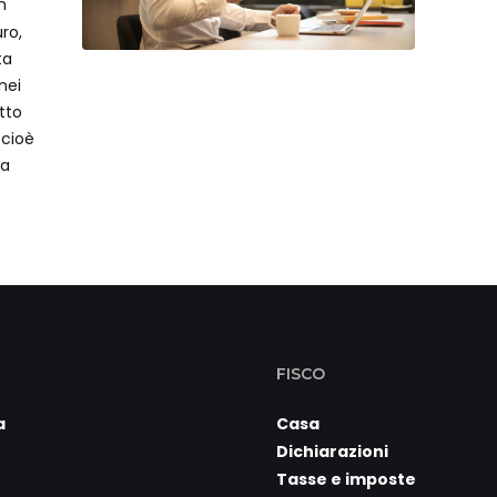
n
alle 
ro,
ta
nei
etto
 cioè
ma
FISCO
a
Casa
Dichiarazioni
Tasse e imposte