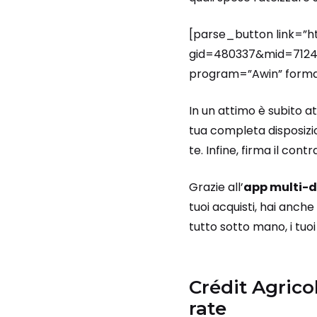
[parse_button link=”h
gid=480337&mid=71247
program=”Awin” format
In un attimo è subito a
tua completa disposizi
te. Infine, firma il cont
Grazie all’
app multi-d
tuoi acquisti, hai anche 
tutto sotto mano, i tuoi
Crédit Agricol
rate