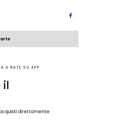
arte
GA A RATE SU APP
il
i acquisti direttamente