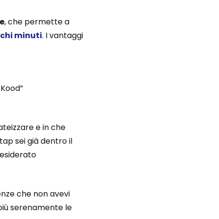
le
, che permette a
ochi minuti
. I vantaggi
RKood”
ateizzare e in che
ap sei già dentro il
desiderato
enze che non avevi
 più serenamente le