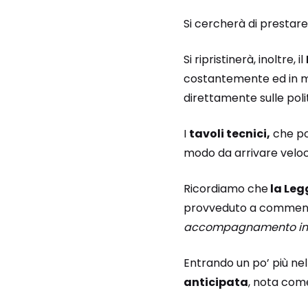
Si cercherà di prestar
Si ripristinerà, inoltre, il
costantemente ed in man
direttamente sulle polit
I
tavoli tecnici,
che por
modo da arrivare veloc
Ricordiamo che
la Leg
provveduto a commenta
accompagnamento in at
Entrando un po’ più nel
anticipata
, nota co