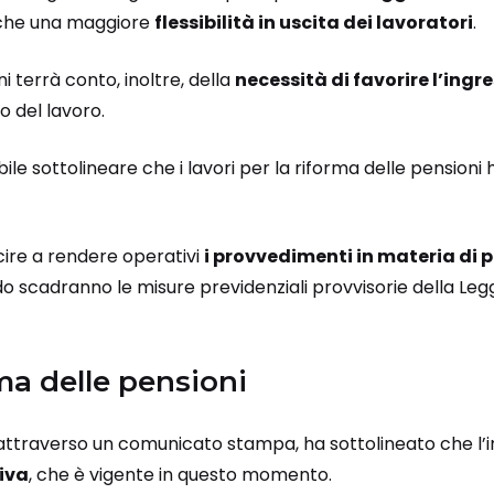
che una maggiore
flessibilità in uscita dei lavoratori
.
i terrà conto, inoltre, della
necessità di favorire l’ingr
 del lavoro.
le sottolineare che i lavori per la riforma delle pensioni h
uscire a rendere operativi
i provvedimenti in materia di 
do scadranno le misure previdenziali provvisorie della Legg
rma delle pensioni
, attraverso un comunicato stampa, ha sottolineato che l’i
iva
, che è vigente in questo momento.