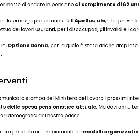
ermette di andare in pensione
al compimento di 62 anni
ono la proroga per un anno dell’
Ape Sociale
, che prevede 
tua dei lavori usuranti, per i disoccupati, gli invalidi e i ca
tre,
Opzione Donna
, per la quale è stata anche ampliata
.
erventi
municato stampa del Ministero del Lavoro i prossimi inte
nto
della spesa pensionistica attuale
. Ma dovranno te
nari demografici del nostro paese.
 sarà prestata ai cambiamenti dei
modelli organizzativ