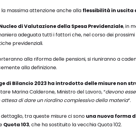
e la massima attenzione anche alla
flessibilità in uscit
Nucleo di Valutazione della Spesa Previdenziale
, in 
iera adeguata tutti i fattori che, nel corso dei prossimi 
iche previdenziali.
teranno alla riforma delle pensioni, si riuniranno a caden
emente alla definizione.
ge di Bilancio 2023 ha introdotto delle misure non str
re Marina Calderone, Ministro del Lavoro, “
devono esse
tesa di dare un riordino complessivo della materia
”.
 dettaglio, tra queste misure ci sono
una nuova forma d
me
Quota 103
, che ha sostituito la vecchia Quota 102.