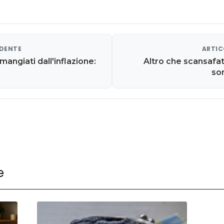
EDENTE
ARTIC
mangiati dall'inflazione:
Altro che scansafatic
so
e