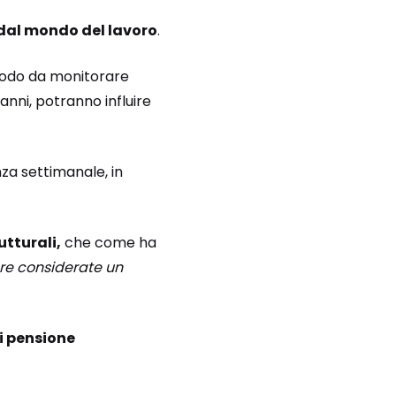
a dal mondo del lavoro
.
modo da monitorare
anni, potranno influire
za settimanale, in
utturali,
che come ha
re considerate un
i pensione