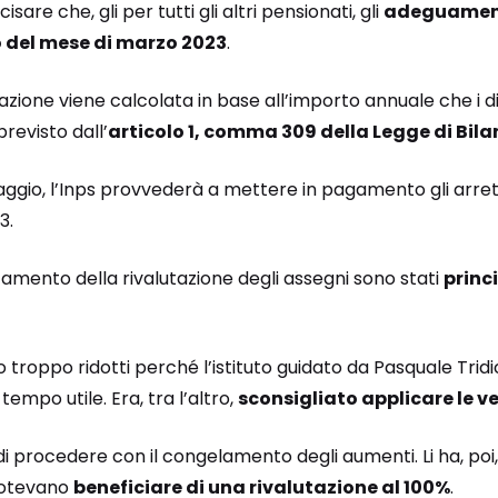
isare che, gli per tutti gli altri pensionati, gli
adeguament
o del mese di marzo 2023
.
azione viene calcolata in base all’importo annuale che i di
revisto dall’
articolo 1, comma 309 della Legge di Bila
io, l’Inps provvederà a mettere in pagamento gli arretrat
3.
tamento della rivalutazione degli assegni sono stati
princ
 troppo ridotti perché l’istituto guidato da Pasquale Trid
tempo utile. Era, tra l’altro,
sconsigliato applicare le v
di procedere con il congelamento degli aumenti. Li ha, poi,
potevano
beneficiare di una rivalutazione al 100%
.