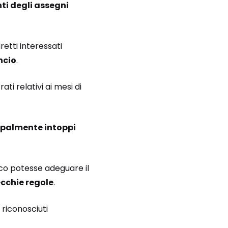
i degli assegni
retti interessati
ncio
.
i relativi ai mesi di
ipalmente intoppi
ico potesse adeguare il
ecchie regole
.
 riconosciuti