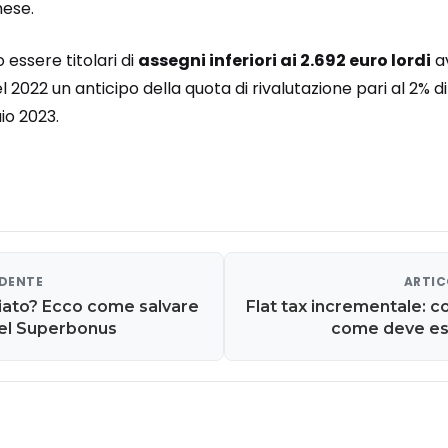
mese.
o essere titolari di
assegni inferiori ai 2.692 euro lordi
a
el 2022 un anticipo della quota di rivalutazione pari al 2%
io 2023.
EDENTE
ARTIC
liato? Ecco come salvare
Flat tax incrementale: 
del Superbonus
come deve es