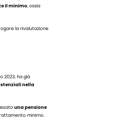
e il minimo
, ossia
rogare la rivalutazione
o 2023, ha già
stenziali nella
cassato
una pensione
 trattamento minimo.