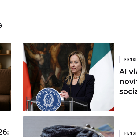
e
PENS
Al v
novi
soci
26:
PENS