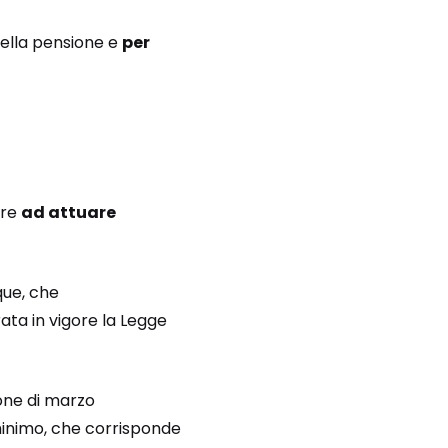
della pensione e
per
ire
ad attuare
que, che
trata in vigore la Legge
ione di marzo
 minimo, che corrisponde