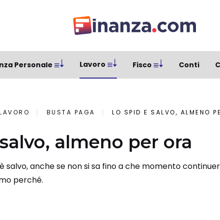
Lavoro
nza Personale
Fisco
Conti
C
LAVORO
BUSTA PAGA
LO SPID È SALVO, ALMENO P
 salvo, almeno per ora
 è salvo, anche se non si sa fino a che momento continue
amo perché.