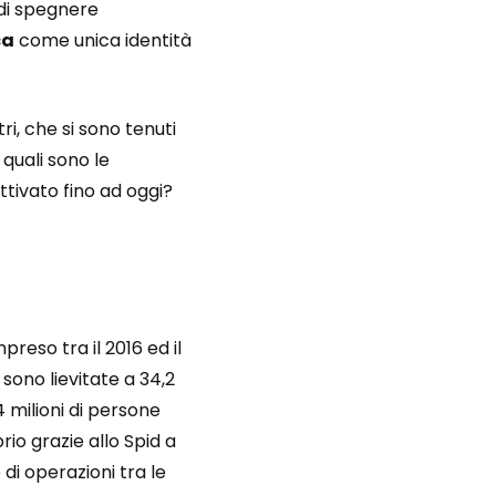
 di spegnere
ca
come unica identità
i, che si sono tenuti
 quali sono le
attivato fino ad oggi?
preso tra il 2016 ed il
 sono lievitate a 34,2
4 milioni di persone
io grazie allo Spid a
 di operazioni tra le