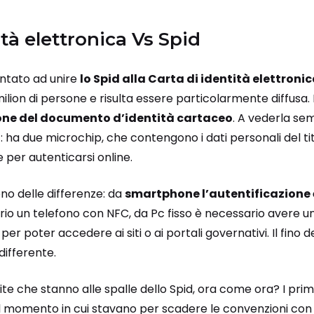
ità elettronica Vs Spid
ntato ad unire
lo Spid alla Carta di identità elettroni
milion di persone e risulta essere particolarmente diffusa.
one del documento d’identità cartaceo
. A vederla se
ha due microchip, che contengono i dati personali del tit
 per autenticarsi online.
sono delle differenze: da
smartphone l’autentificazione 
rio un telefono con NFC, da Pc fisso è necessario avere u
r poter accedere ai siti o ai portali governativi. Il fino d
 differente.
ite che stanno alle spalle dello Spid, ora come ora? I prim
el momento in cui stavano per scadere le convenzioni con i 