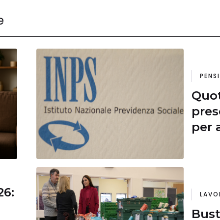
e
PENS
Quot
pres
per 
26:
LAVO
Bust