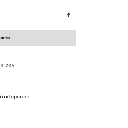
arte
ER ORA
rà ad operare