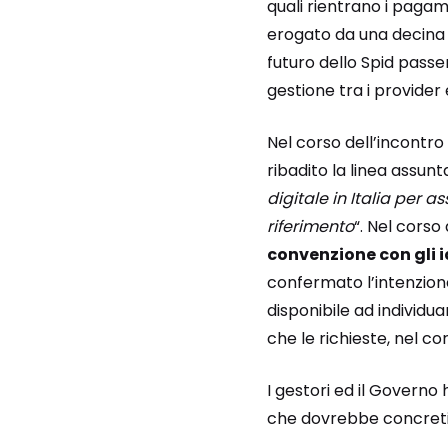
quali rientrano i pagam
erogato da una decina di
futuro dello Spid passe
gestione tra i provider 
Nel corso dell’incontro t
ribadito la linea assunt
digitale in Italia per 
riferimento
“. Nel corso 
convenzione con gli i
confermato l’intenzione
disponibile ad individ
che le richieste, nel co
I gestori ed il Governo
che dovrebbe concretiz