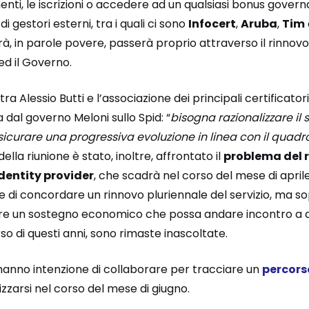
enti, le iscrizioni o accedere ad un qualsiasi bonus governa
 gestori esterni, tra i quali ci sono
Infocert
,
Aruba
,
Tim
rà, in parole povere, passerà proprio attraverso il rinnovo 
ed il Governo.
ra Alessio Butti e l’associazione dei principali certificatori 
a dal governo Meloni sullo Spid: “
bisogna razionalizzare il 
assicurare una progressiva evoluzione in linea con il quad
della riunione è stato, inoltre, affrontato il
problema del r
dentity provider
, che scadrà nel corso del mese di aprile
 di concordare un rinnovo pluriennale del servizio, ma so
uare un sostegno economico che possa andare incontro a 
rso di questi anni, sono rimaste inascoltate.
 hanno intenzione di collaborare per tracciare un
percors
zarsi nel corso del mese di giugno.