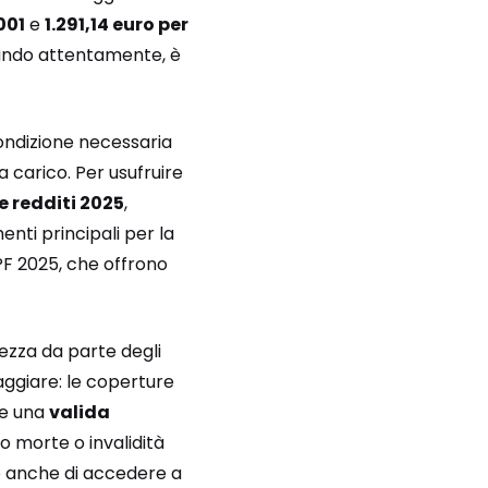
001
e
1.291,14 euro per
icando attentamente, è
ondizione necessaria
a carico. Per usufruire
e redditi 2025
,
menti principali per la
 PF 2025, che offrono
zza da parte degli
aggiare: le coperture
re una
valida
io morte o invalidità
o anche di accedere a