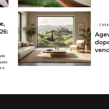
e,
CASA
26:
Agev
dopo
vend
cade
uies.
ni e