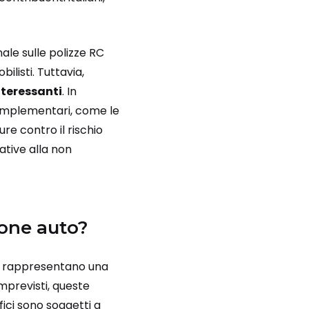
nale sulle polizze RC
ilisti. Tuttavia,
nteressanti
. In
 complementari, come le
ure contro il rischio
ative alla non
ione auto?
rappresentano una
mprevisti, queste
fici sono soggetti a