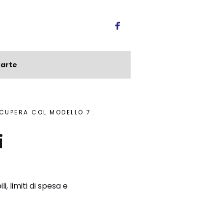
arte
UPERA COL MODELLO 730
i
i, limiti di spesa e