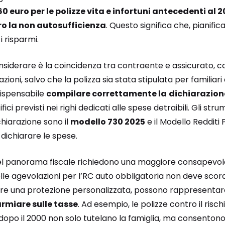
60 euro per le polizze vita e infortuni antecedenti al 2
ro la non autosufficienza
. Questo significa che, pianif
i risparmi.
nsiderare è la coincidenza tra contraente e assicurato, c
ioni, salvo che la polizza sia stata stipulata per familiari 
ndispensabile
compilare correttamente la
dichiarazion
ifici previsti nei righi dedicati alle spese detraibili. Gli stru
hiarazione sono il
modello 730 2025
e il Modello Redditi
 dichiarare le spese.
l panorama fiscale richiedono una maggiore consapevole
delle agevolazioni per l’RC auto obbligatoria non deve scor
frire una protezione personalizzata, possono rappresenta
rmiare sulle tasse
. Ad esempio, le polizze contro il risch
opo il 2000 non solo tutelano la famiglia, ma consenton