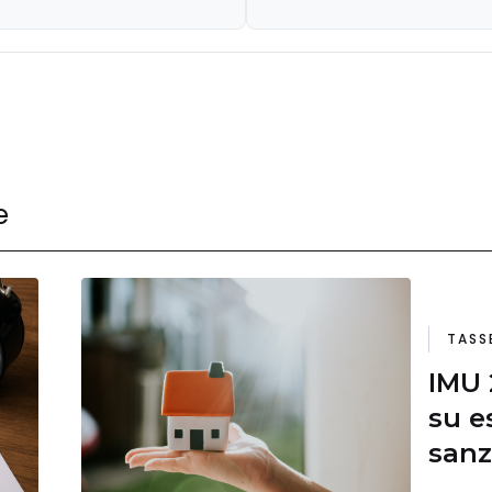
e
TASS
IMU 
su e
sanz