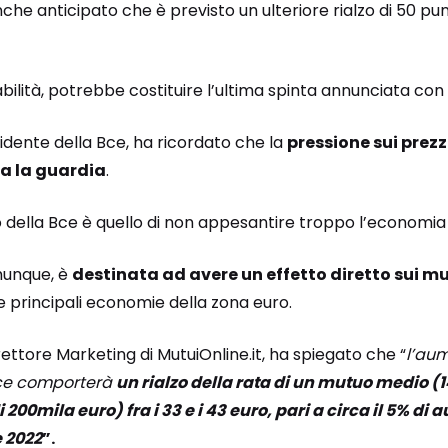
 anche anticipato che è previsto un ulteriore rialzo di 50 p
ilità, potrebbe costituire l’ultima spinta annunciata con 
idente della Bce, ha ricordato che la
pressione sui prezz
ta la guardia
.
o della Bce è quello di non appesantire troppo l’economi
omunque, è
destinata ad avere un effetto diretto sui mu
le principali economie della zona euro.
irettore Marketing di MutuiOnline.it, ha spiegato che “
l’aum
Bce comporterà
un rialzo della rata di un mutuo medio (
200mila euro) fra i 33 e i 43 euro, pari a circa il 5% di
e 2022
”.