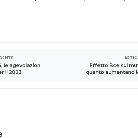
EDENTE
ARTIC
, le agevolazioni
Effetto Bce sui mutu
r il 2023
quanto aumentano le
e