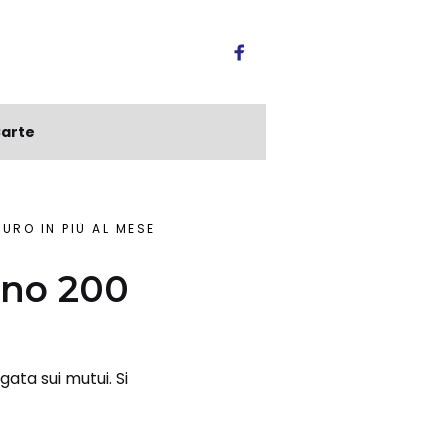
arte
URO IN PIÙ AL MESE
ano 200
ata sui mutui. Si