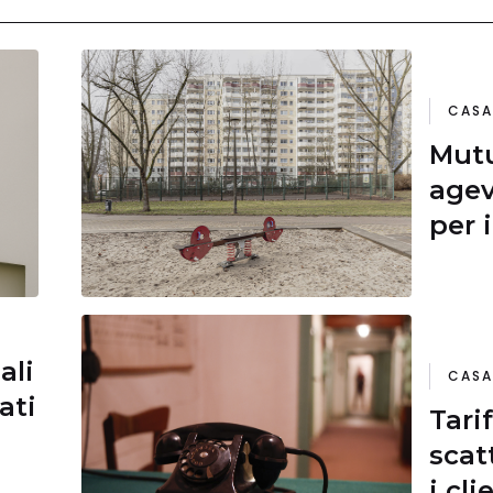
CASA
Mutu
agev
per 
ali
CASA
ati
Tari
scat
i cli