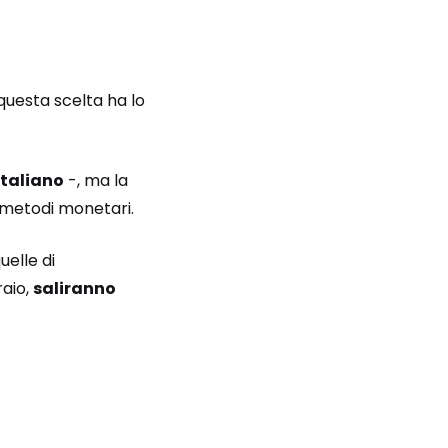
questa scelta ha lo
italiano
-, ma la
 metodi monetari.
uelle di
raio,
saliranno