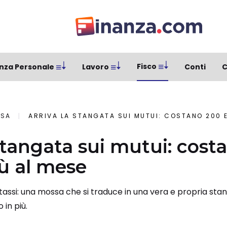
Fisco
nza Personale
Lavoro
Conti
C
SA
ARRIVA LA STANGATA SUI MUTUI: COSTANO 200 E
 stangata sui mutui: cost
iù al mese
assi: una mossa che si traduce in una vera e propria stang
 in più.