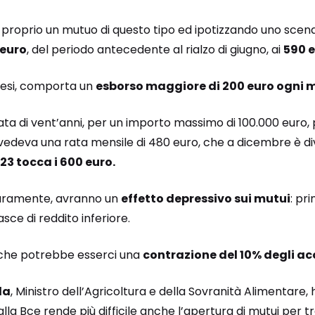
proprio un mutuo di questo tipo ed ipotizzando uno scenar
 euro
, del periodo antecedente al rialzo di giugno, ai
590 e
tesi, comporta un
esborso maggiore di 200 euro ogni 
ta di vent’anni, per un importo massimo di 100.000 euro, 
evedeva una rata mensile di 480 euro, che a dicembre è di
23 tocca i 600 euro.
icuramente, avranno un
effetto depressivo sui mutui
: pri
asce di reddito inferiore.
che potrebbe esserci una
contrazione del 10% degli ac
da
, Ministro dell’Agricoltura e della Sovranità Alimentare, h
lla Bce rende più difficile anche l’apertura di mutui per tr