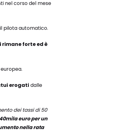
unti nel corso del mese
il pilota automatico.
i rimane forte ed è
a europea.
tui erogati
dalle
ento dei tassi di 50
140mila euro per un
 aumento nella rata