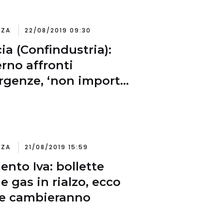
NZA
22/08/2019 09:30
ia (Confindustria):
rno affronti
genze, ‘non importa
re politico’. Rebus
hi: ‘solo nome vale
punti spread’
NZA
21/08/2019 15:59
nto Iva: bollette
 e gas in rialzo, ecco
e cambieranno