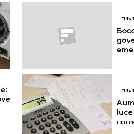
FINA
Bocc
gove
emer
colo
Drag
100 
ne:
FINA
ove
Aume
luce
com