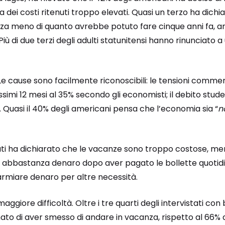
 dei costi ritenuti troppo elevati. Quasi un terzo ha dichia
 meno di quanto avrebbe potuto fare cinque anni fa, an
Più di due terzi degli adulti statunitensi hanno rinunciato a 
e cause sono facilmente riconoscibili: le tensioni commerci
simi 12 mesi al 35% secondo gli economisti; il debito studen
lari. Quasi il 40% degli americani pensa che l’economia sia “
n
ati ha dichiarato che le vacanze sono troppo costose, men
e abbastanza denaro dopo aver pagato le bollette quotidia
parmiare denaro per altre necessità.
 maggiore difficoltà. Oltre i tre quarti degli intervistati con
ato di aver smesso di andare in vacanza, rispetto al 66% d