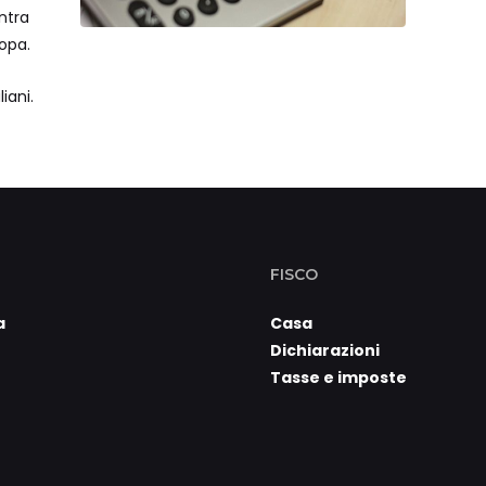
ntra
ropa.
iani.
FISCO
a
Casa
Dichiarazioni
Tasse e imposte