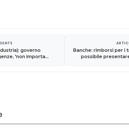
EDENTE
ARTIC
dustria): governo
Banche: rimborsi per i t
genze, 'non importa
possibile presentare
'. Rebus Draghi: 'solo
 punti spread'
e