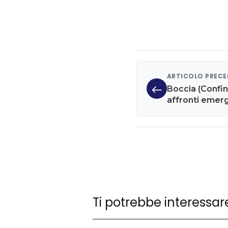
ARTICOLO PREC
Boccia (Confin
affronti emer
colore politico
nome vale 100
Ti potrebbe interessar