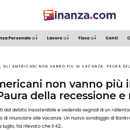
nza Personale
Lavoro
Fisco
Conti
C
, GLI AMERICANI NON VANNO PIÙ IN VACANZA. PAURA DELL
americani non vanno più 
Paura della recessione e
ati dal debito insostenibile e vedendo segnali di un rallen
o di rinunciare alle vacanze. Un nuovo sondaggio di Bankr
luglio, ha rilevato che il 42...