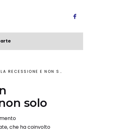
arte
A RECESSIONE E NON SOLO
in
 non solo
tamento
ate, che ha coinvolto