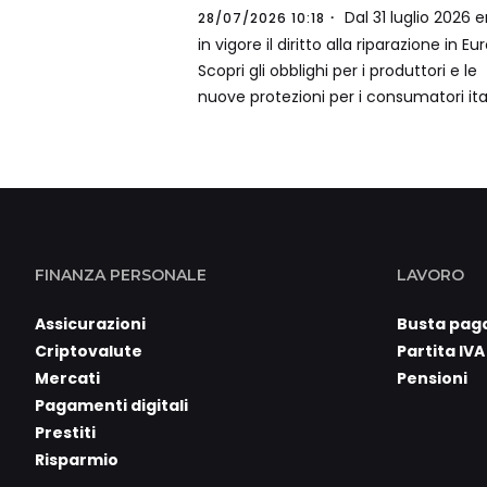
Dal 31 luglio 2026 e
28/07/2026 10:18
in vigore il diritto alla riparazione in Eu
Scopri gli obblighi per i produttori e le
nuove protezioni per i consumatori ital
FINANZA PERSONALE
LAVORO
Assicurazioni
Busta pag
Criptovalute
Partita IVA
Mercati
Pensioni
Pagamenti digitali
Prestiti
Risparmio