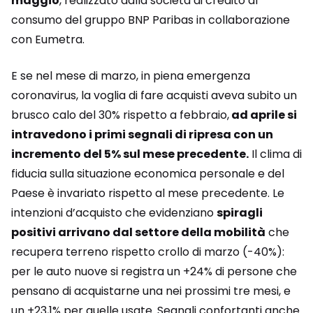
maggio
, realizzato dalla società di credito al
consumo del gruppo BNP Paribas in collaborazione
con Eumetra.
E se nel mese di marzo, in piena emergenza
coronavirus, la voglia di fare acquisti aveva subito un
brusco calo del 30% rispetto a febbraio,
ad aprile si
intravedono i primi segnali di ripresa con un
incremento del 5% sul mese precedente.
Il clima di
fiducia sulla situazione economica personale e del
Paese è invariato rispetto al mese precedente. Le
intenzioni d’acquisto che evidenziano
spiragli
positivi arrivano dal settore della mobilità
che
recupera terreno rispetto crollo di marzo (-40%):
per le auto nuove si registra un +24% di persone che
pensano di acquistarne una nei prossimi tre mesi, e
un +23,1% per quelle usate. Segnali confortanti anche