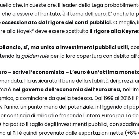
uella che, in queste ore, il leader della Lega probabilmen
 che a essere affrontato, è il tema dell’euro. E’ anche la p
 ossessionato dal rigore dei conti pubblici.
O meglio, 
ore alla Hayek” deve essere sostituito
il rigore alla Keyne
 bilancio, sì, ma unito a investimenti pubblici utili,
cos
ttendo la
golden rule
per la loro copertura con debito all’a
euro – scrive l’economista – L’euro è un’ottima monet
ndata. Ha assicurato il bene della stabilità dei prezzi, un
lema è
nel governo dell’economia dell’Euroarea,
nell’i
omica, a cominciare da quella tedesca. Dal 1999 al 2016 il 
4% l’anno, un punto meno del potenziale, infliggendo al po
 centinaia di miliardi e frenando l’intera Euroarea. La d
 ha patito il taglio degli investimenti pubblici, con scadim
gno al Pil è quindi provenuto dalle esportazioni nette (+8% d