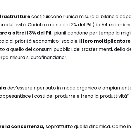
nfrastrutture
costituiscono l’unica misura di bilancio cap
oduttività. Caduti a meno del 2% del Pil (da 54 miliardi ne
e a oltre il 3% del Pil,
pianificandone per tempo la migl
ala di priorità economico-sociale.
Il loro moltiplicato
etto a quello dei consumi pubblici, dei trasferimenti, della
arga misura si autofinanziano”.
mia
dev’essere ripensato in modo organico e ampiamente r
ppesantisce i costi del produrre e frena la produttività”.
re la concorrenza,
soprattutto quella dinamica. Come i