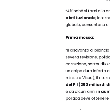
“Affinché si torni alla 
e istituzionale
, inte
globale, consentano e 
Prima mossa:
“Il disavanzo di bilanci
severa revisione, politi
corruzione, sottoutiliz
un colpo duro inferto a
ministro Visco); il ritor
del Pil (250 miliardi d
è da alcuni anni
in aume
politica deve ottenere 