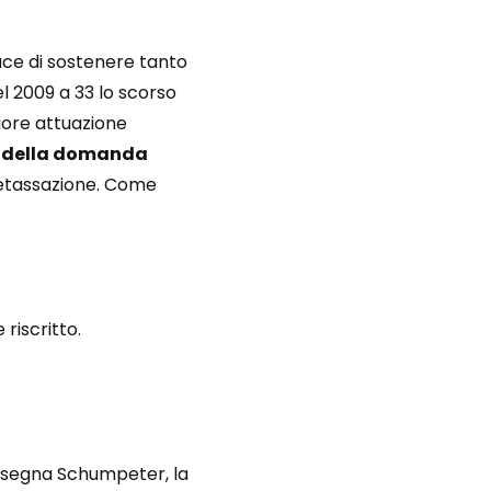
ace di sostenere tanto
l 2009 a 33 lo scorso
iore attuazione
re della domanda
 detassazione. Come
iscritto.
nsegna Schumpeter, la