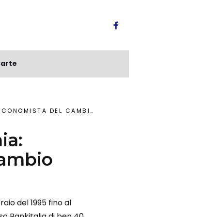
arte
IRA-EURO A FAVORE MONETA UNICA
ia:
cambio
aio del 1995 fino al
so Bankitalia di ben 40