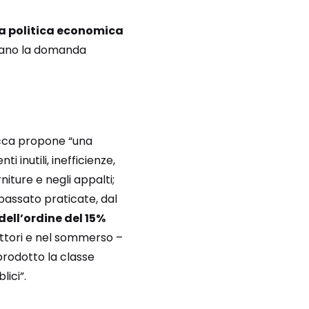
la politica economica
gano la domanda
occa propone “una
 inutili, inefficienze,
iture e negli appalti;
passato praticate, dal
dell’ordine del 15%
uttori e nel sommerso –
rodotto la classe
ici”.