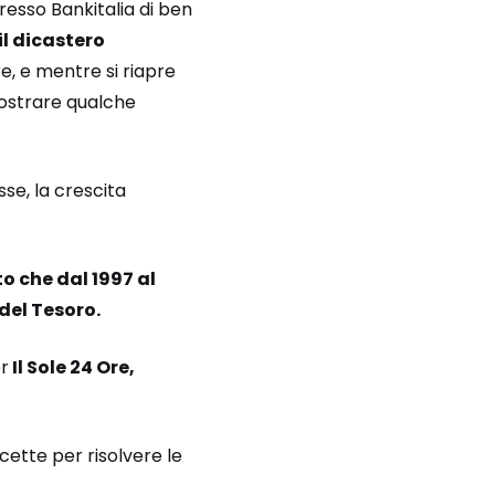
presso Bankitalia di ben
il dicastero
re, e mentre si riapre
mostrare qualche
sse, la crescita
o che dal 1997 al
del Tesoro.
er
Il Sole 24 Ore,
ette per risolvere le