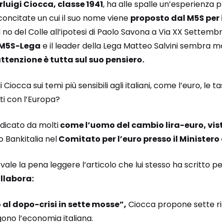
rluigi Ciocca, classe 1941
, ha alle spalle un’esperienza 
concitate un cui il suo nome viene
proposto dal M5S per 
il no del Colle all’ipotesi di Paolo Savona a Via XX Settemb
o M5S-Lega
e il leader della Lega Matteo Salvini sembra 
attenzione è tutta sul suo pensiero.
Ciocca sui temi più sensibili agli italiani, come l’euro, le ta
ti con l’Europa?
ndicato da molti
come l’uomo del cambio lira-euro, vist
 Bankitalia nel
Comitato per l’euro presso il Ministero 
 vale la pena leggere l’articolo che lui stesso ha scritto p
llabora:
al dopo-crisi in sette mosse”,
Ciocca propone sette ric
gono l’economia italiana.