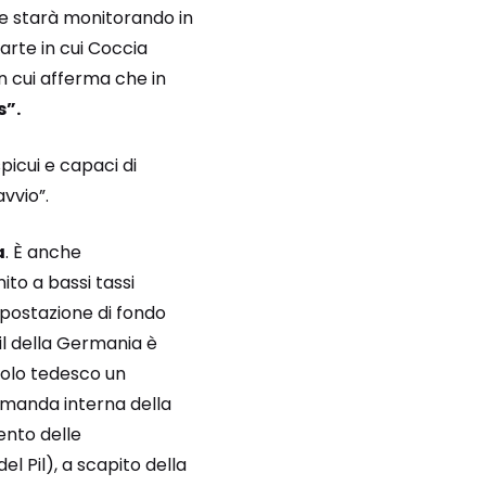
te starà monitorando in
arte in cui Coccia
in cui afferma che
in
s”.
picui e capaci di
vvio”.
a
. È anche
ito a bassi tassi
mpostazione di fondo
Pil della Germania è
polo tedesco un
omanda interna della
ento delle
el Pil), a scapito della