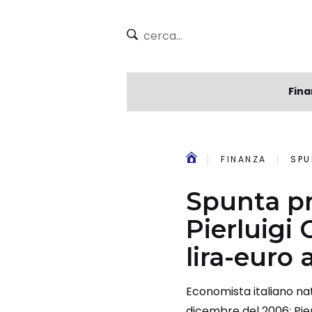
Fina
FINANZA
SPUN
Spunta p
Pierluigi
lira-euro
Economista italiano nat
dicembre del 2006: Pier