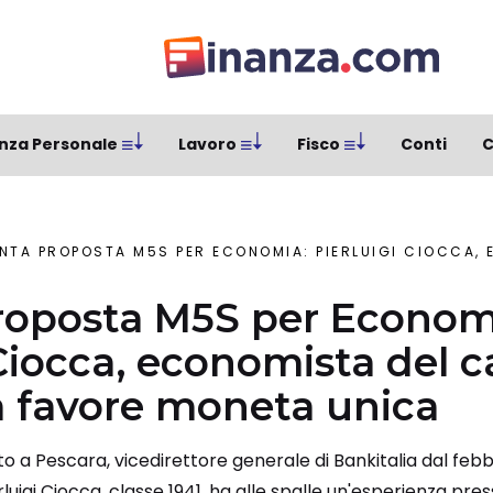
nza Personale
Lavoro
Fisco
Conti
C
TA PROPOSTA M5S PER ECONOMIA: PIERLUIGI CIOCCA, ECONOMISTA DEL CAMBIO L
roposta M5S per Econom
 Ciocca, economista del 
 a favore moneta unica
o a Pescara, vicedirettore generale di Bankitalia dal febbr
luigi Ciocca, classe 1941, ha alle spalle un'esperienza pres