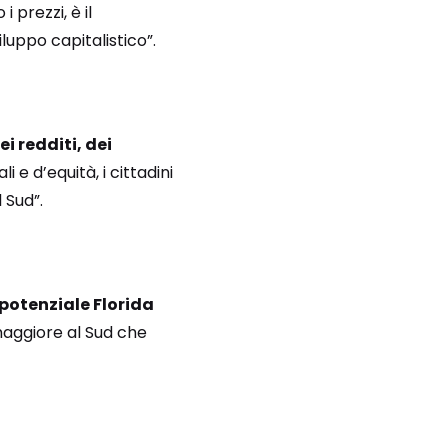
 prezzi, è il
iluppo capitalistico”.
 redditi, dei
li e d’equità, i cittadini
 Sud”.
potenziale Florida
 maggiore al Sud che