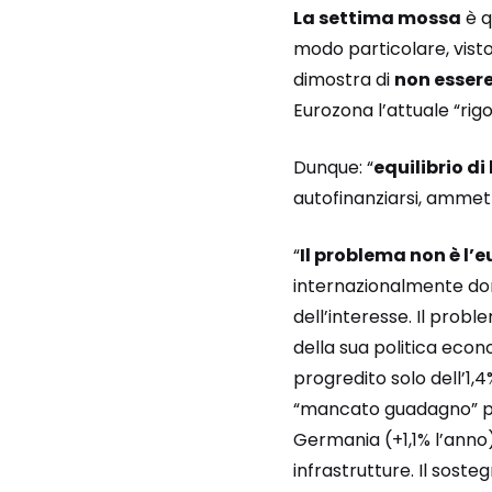
La settima mossa
è q
modo particolare, visto
dimostra di
non essere
Eurozona l’attuale “rig
Dunque: “
equilibrio di
autofinanziarsi, amme
“
Il problema non è l’
internazionalmente doma
dell’interesse. Il prob
della sua politica econ
progredito solo dell’1,
“mancato guadagno” per
Germania (+1,1% l’anno)
infrastrutture. Il soste