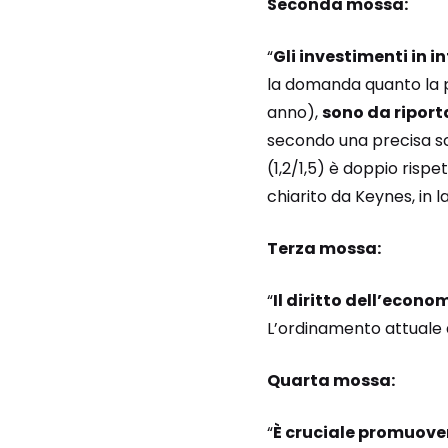
Seconda mossa:
“
Gli investimenti in i
la domanda quanto la pr
anno),
sono da riportar
secondo una precisa sc
(1,2/1,5) è doppio risp
chiarito da Keynes, in l
Terza mossa:
“
Il diritto dell’econo
L’ordinamento attuale a
Quarta mossa:
“
È cruciale promuove