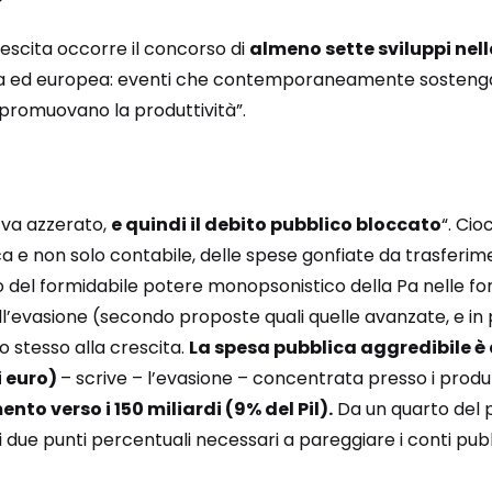
crescita occorre il concorso di
almeno sette sviluppi nel
rna ed europea: eventi che contemporaneamente sosten
promuovano la produttività”.
o va azzerato,
e quindi il debito pubblico bloccato
“. Ci
ca e non solo contabile, delle spese gonfiate da trasferimenti
zo del formidabile potere monopsonistico della Pa nelle forn
ll’evasione (secondo proposte quali quelle avanzate, e in 
no stesso alla crescita.
La spesa pubblica aggredibile è 
i euro)
– scrive – l’evasione – concentrata presso i prod
nto verso i 150 miliardi (9% del Pil).
Da un quarto del p
i due punti percentuali necessari a pareggiare i conti pubbl