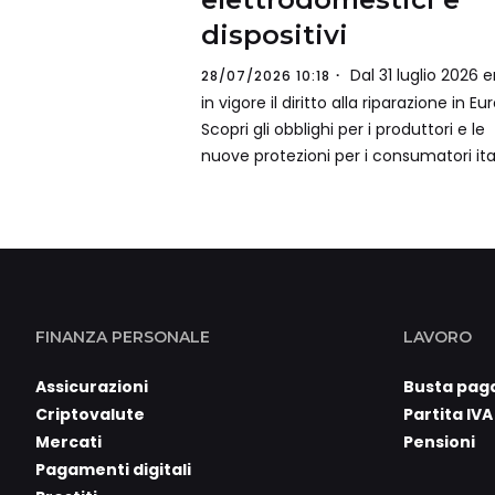
dispositivi
Dal 31 luglio 2026 e
28/07/2026 10:18
in vigore il diritto alla riparazione in Eu
Scopri gli obblighi per i produttori e le
nuove protezioni per i consumatori ital
FINANZA PERSONALE
LAVORO
Assicurazioni
Busta pag
Criptovalute
Partita IVA
Mercati
Pensioni
Pagamenti digitali