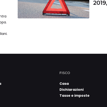
2019
negl
ntra
ropa.
iani.
FISCO
a
Casa
Dichiarazioni
Tasse e imposte