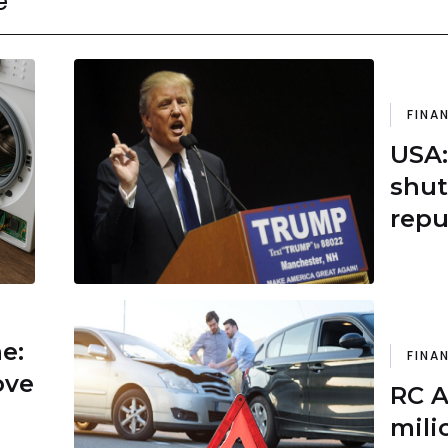
e
FINA
USA:
shut
repu
demo
Bian
ne:
FINA
ove
RC A
milio