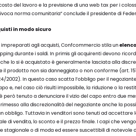
 costo del lavoro e la previsione di una web tax per i coloss
univoca norma comunitaria” conclude il presidente di Feder
quisti in modo sicuro
e impreparati agli acquisti, Confcommercio stila un
elenco
ping durante i saldi. In primis gli acquirenti devono ricorda
he lo si è acquistato è generalmente lasciata alla discrez
il prodotto non sia danneggiato o non conforme (art. 1519
 24/2002). In questo caso scatta l’obbligo per il negoziante
po e, nel caso ciò risulti impossibile, la riduzione o la res
 però tenuto a denunciare il vizio del capo entro due mes
 rimesso alla discrezionalità del negoziante anche la possib
un obbligo. Tuttavia in venditori sono tenuti ad accettare l
le di vendita, lo sconto e il prezzo finale. I capi che veng
 stagionale o di moda ed essere suscettibili di notevol