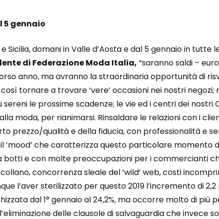
il 5 gennaio
a e Sicilia, domani in Valle d’Aosta e dal 5 gennaio in tutte l
dente di Federazione Moda Italia,
“saranno saldi – euro
corso anno, ma avranno la straordinaria opportunità di risv
osì tornare a trovare ‘vere’ occasioni nei nostri negozi;
sereni le prossime scadenze; le vie ed i centri dei nostr
alla moda, per rianimarsi. Rinsaldare le relazioni con i clien
o prezzo/qualità e della fiducia, con professionalità e serv
 il ‘mood’ che caratterizza questo particolare momento di
nza botti e con molte preoccupazioni per i commercianti ch
ollano, concorrenza sleale del ‘wild’ web, costi incompri
nque l’aver sterilizzato per questo 2019 l’incremento di 2,2
hizzata dal 1° gennaio al 24,2%, ma occorre molto di più pe
l’eliminazione delle clausole di salvaguardia che invece 