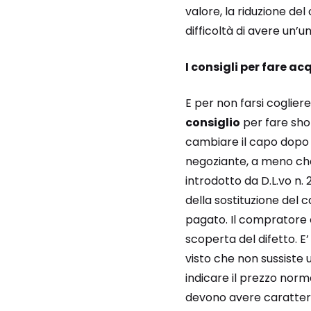
valore, la riduzione del
difficoltà di avere un’
I consigli per fare ac
E per non farsi coglier
consiglio
per fare shop
cambiare il capo dopo c
negoziante, a meno che 
introdotto da D.L.vo n.
della sostituzione del ca
pagato. Il compratore è
scoperta del difetto. E’
visto che non sussiste 
indicare il prezzo norma
devono avere carattere