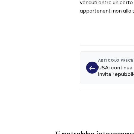
venduti entro un certo 
appartenenti non alla s
ARTICOLO PREC
USA: continua
invita repubbli
Casa Bianca