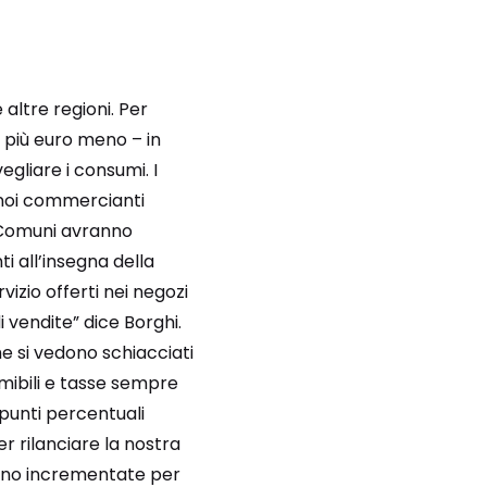
e altre regioni. Per
 più euro meno – in
egliare i consumi. I
 noi commercianti
i Comuni avranno
ti all’insegna della
izio offerti nei negozi
 vendite” dice Borghi.
e si vedono schiacciati
mibili e tasse sempre
 punti percentuali
r rilanciare la nostra
sono incrementate per