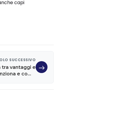
 anche capi
OLO SUCCESSIVO
a tra vantaggi e
unziona e come
adeguarsi