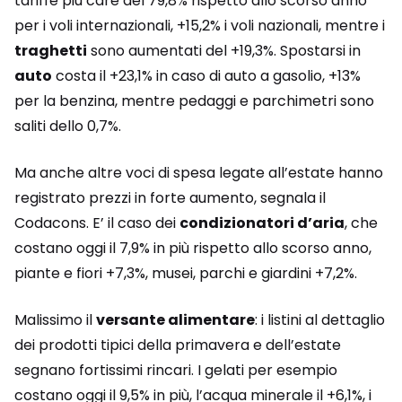
tariffe più care del 79,8% rispetto allo scorso anno
per i voli internazionali, +15,2% i voli nazionali, mentre i
traghetti
sono aumentati del +19,3%. Spostarsi in
auto
costa il +23,1% in caso di auto a gasolio, +13%
per la benzina, mentre pedaggi e parchimetri sono
saliti dello 0,7%.
Ma anche altre voci di spesa legate all’estate hanno
registrato prezzi in forte aumento, segnala il
Codacons. E’ il caso dei
condizionatori d’aria
, che
costano oggi il 7,9% in più rispetto allo scorso anno,
piante e fiori +7,3%, musei, parchi e giardini +7,2%.
Malissimo il
versante alimentare
: i listini al dettaglio
dei prodotti tipici della primavera e dell’estate
segnano fortissimi rincari. I gelati per esempio
costano oggi il 9,5% in più, l’acqua minerale il +6,1%, i