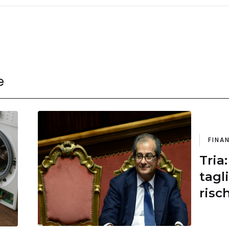
o Rei?
e
FINA
Tria
tagli
risc
citt
euro