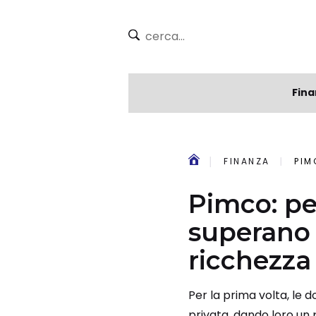
Fina
FINANZA
PIMC
Pimco: pe
superano 
ricchezza
Per la prima volta, le d
privata, dando loro un p