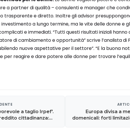
are a partner di qualità – consulenti e manager che condivi
trasparente e diretto. Inoltre gli advisor presuppongono c
investimento a lungo termine, ma le vite delle donne e gli 
omplicati e immediati. “Tutti questi risultati iniziali hann
atore di cambiamento e opportunità” scrive l’analista di
tabilendo nuove aspettative per il settore”. “E la buona not
 per reagire e dare potere alle donne per trovare l’equili
EDENTE
ARTIC
vorevole a taglio Irpef'.
Europa divisa a m
 reddito cittadinanza:
domenicali: forti limitazi
, sarà solo