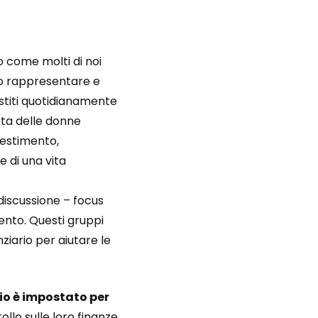
come molti di noi
ro rappresentare e
gestiti quotidianamente
ta delle donne
nvestimento,
di una vita
 discussione – focus
ento. Questi gruppi
ziario per aiutare le
rio è impostato per
lo sulle loro finanze,