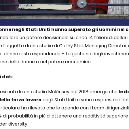
onne negli Stati Uniti hanno superato gli uomini nel c
do loro un potere decisionale su circa 14 trilioni di dollari
l’oggetto di uno studio di Cathy Stal, Managing Director di
 donne si sta espandendo – La gestione degli investimenti
ione delle donne o nel potere economico.
i dati
 resi noti da uno studio McKinsey del 2018 emerge che
le 
della forza lavoro
degli Stati Uniti e sono responsabili del
articolare ha rilevato che le aziende con i team dirigenzia
 di probabilità in più di ottenere una redditività superiore
r diversity.