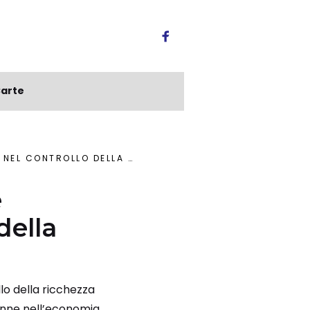
arte
LO DELLA RICCHEZZA PRIVATA
e
della
llo della ricchezza
 donne nell’economia