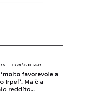
NZA
11/09/2018 12:36
: ‘molto favorevole a
o Irpef’. Ma è a
hio reddito
adinanza: addio 780
, sarà solo