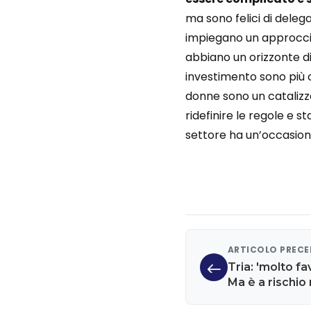
ma sono felici di deleg
impiegano un approccio 
abbiano un orizzonte di 
investimento sono più c
donne sono un catalizz
ridefinire le regole e s
settore ha un’occasione
ARTICOLO PREC
Tria: 'molto fa
Ma è a rischio
addio 780 euro