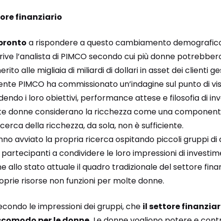
ore finanziario
 pronto
a rispondere a questo cambiamento demografico 
ive l’analista di PIMCO secondo cui più donne potrebbe
ito alle migliaia di miliardi di dollari in asset dei clienti 
nte PIMCO ha commissionato un’indagine sul punto di vis
dendo i loro obiettivi, performance attese e filosofia di i
 donne considerano la ricchezza come una componente 
 ricerca della ricchezza, da sola, non è sufficiente.
anno avviato la propria ricerca ospitando piccoli gruppi di
partecipanti a condividere le loro impressioni di investim
allo stato attuale il quadro tradizionale del settore finan
oprie risorse non funzioni per molte donne.
secondo le impressioni dei gruppi, che
il settore finanzia
scomodo per le donne.
Le donne vogliono potere e control