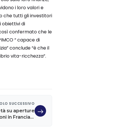
dono i loro valori e
he tutti gli investitori
obiettivi di
o così confermato che le
 PIMCO “ capace di
izia” conclude “è che il
brio vita-ricchezza”.
OLO SUCCESSIVO
età su aperture
oni in Francia e
Germania