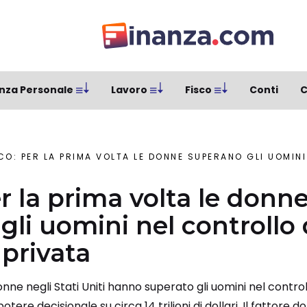
nza Personale
Lavoro
Fisco
Conti
C
O: PER LA PRIMA VOLTA LE DONNE SUPERANO GLI UOMINI NEL CONTROL
r la prima volta le donn
gli uomini nel controllo 
 privata
onne negli Stati Uniti hanno superato gli uomini nel contro
otere decisionale su circa 14 trilioni di dollari .Il fattore