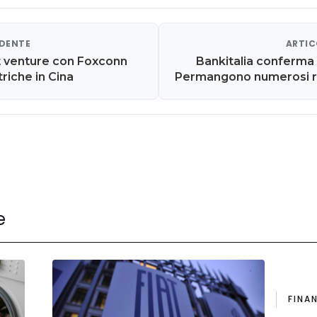
EDENTE
ARTIC
t venture con Foxconn
Bankitalia conferma P
triche in Cina
Permangono numerosi ris
e
FINA