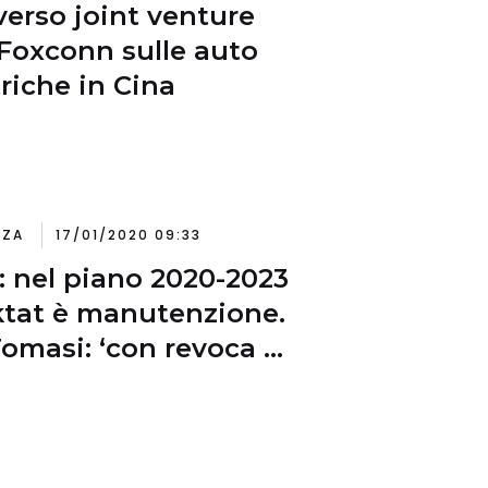
verso joint venture
Foxconn sulle auto
triche in Cina
NZA
17/01/2020 09:33
: nel piano 2020-2023
iktat è manutenzione.
omasi: ‘con revoca e
nnizzo sarà default’