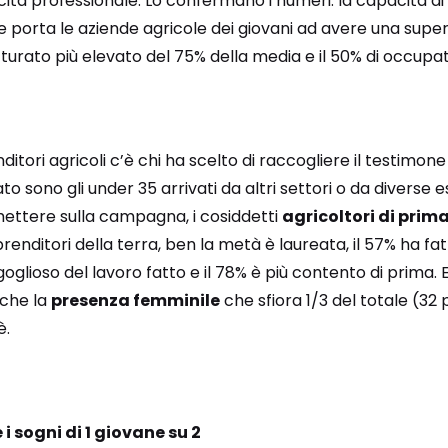
cita professionale. Lo confermano i numeri: la capacità di
e porta le aziende agricole dei giovani ad avere una superf
tturato più elevato del 75% della media e il 50% di occupati
ditori agricoli c’è chi ha scelto di raccogliere il testimone 
to sono gli under 35 arrivati da altri settori o da diverse 
ettere sulla campagna, i cosiddetti
agricoltori di prim
prenditori della terra, ben la metà è laureata, il 57% ha f
oglioso del lavoro fatto e il 78% è più contento di prima. E
nche la
presenza femminile
che sfiora 1/3 del totale (32
è.
i sogni di 1 giovane su 2