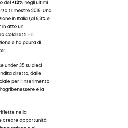
o del
+12%
negli ultimi
rzo trimestre 2019. Una
ne in Italia (al 9,8% e
’ in atto un
Coldiretti – il
zione e ha paura di
e”.
se under 35 su dieci
dita diretta, dalle
ociale per l’inserimento
, l’agribenessere e la
iflette nella
 e creare opportunità