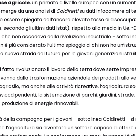
ese agricole
, un primato a livello europeo con un aument
emerge da una analisi di
Coldiretti
su dati Infocamere al te
ssere spiegata dall’ancora elevato tasso di disoccupazio
, secondo gli ultimi dati Istat), rispetto alla media in Ue. “E
 non accadeva dalla rivoluzione industriale – sottolinea 
n è più considerato l’ultima spiaggia di chi non ha un’istru
a nuova strada del futuro per le giovani generazioni istruit
fatto rivoluzionato il lavoro della terra dove sette impre
 vanno dalla trasformazione aziendale dei prodotti alla ven
 agriasilo, ma anche alle attività ricreative, l’agricoltura s
tossicodipendenti, la sistemazione di parchi, giardini, strade
 produzione di energie rinnovabili.
à della campagna per i giovani – sottolinea Coldiretti – si r
 l’agricoltura sia diventata un settore capace di offrire