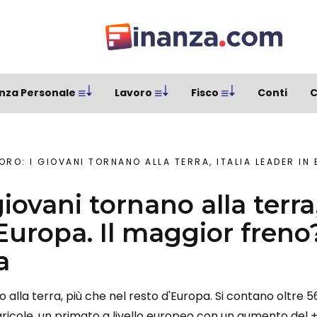
nza Personale
Lavoro
Fisco
Conti
C
RO: I GIOVANI TORNANO ALLA TERRA, ITALIA LEADER IN EUROPA. IL M
giovani tornano alla terra,
 Europa. Il maggior freno
a
ano alla terra, più che nel resto d'Europa. Si contano oltre 
gricole, un primato a livello europeo con un aumento del +