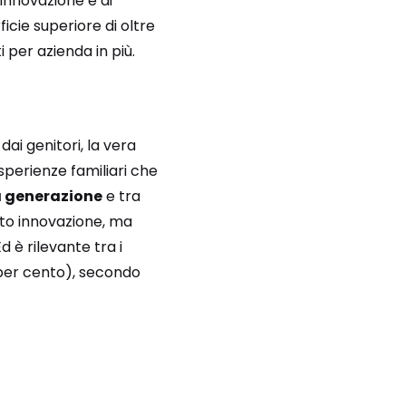
 innovazione e di
icie superiore di oltre
 per azienda in più.
dai genitori, la vera
esperienze familiari che
a generazione
e tra
atto innovazione, ma
d è rilevante tra i
 per cento), secondo