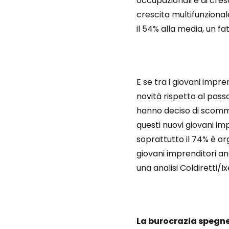
occupazionali e di cres
crescita multifunzional
il 54% alla media, un fa
E se tra i giovani impren
novità rispetto al passa
hanno deciso di scomm
questi nuovi giovani im
soprattutto il 74% è org
giovani imprenditori a
una analisi Coldiretti/Ix
La burocrazia spegne 