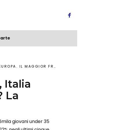
arte
AGGIOR FRENO? LA BUROCRAZIA
 Italia
? La
56mila giovani under 35
12% negli ultimi cinque