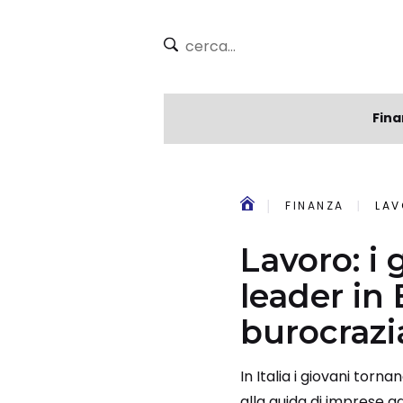
Fina
FINANZA
LAVO
Lavoro: i 
leader in
burocrazi
In Italia i giovani torn
alla guida di imprese a