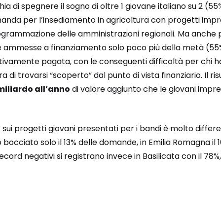
ia di spegnere il sogno di oltre 1 giovane italiano su 2 (55
da per l’insediamento in agricoltura con progetti impren
programmazione delle amministrazioni regionali. Ma anche 
ammesse a finanziamento solo poco più della metà (55%
ttivamente pagata, con le conseguenti difficoltà per chi ha
a di trovarsi “scoperto” dal punto di vista finanziario. Il ris
miliardo all’anno
di valore aggiunto che le giovani imp
ui progetti giovani presentati per i bandi è molto differe
bocciato solo il 13% delle domande, in Emilia Romagna il 16
record negativi si registrano invece in Basilicata con il 78%,