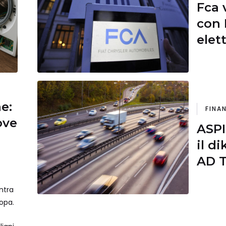
Fca 
con 
elet
ne:
FINA
ove
ASPI
il d
AD T
inde
ntra
ropa.