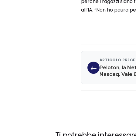
perché i ragazzi siano 
all’IA. “Non ho paura pe
ARTICOLO PREC
Peloton, la Netf
Nasdaq. Vale 8
Ti potrebbe interessar