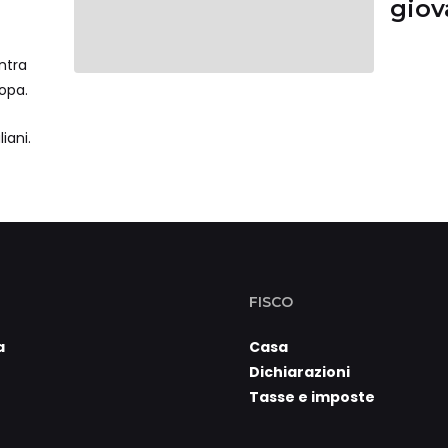
giov
occu
ntra
ropa.
iani.
FISCO
a
Casa
Dichiarazioni
Tasse e imposte