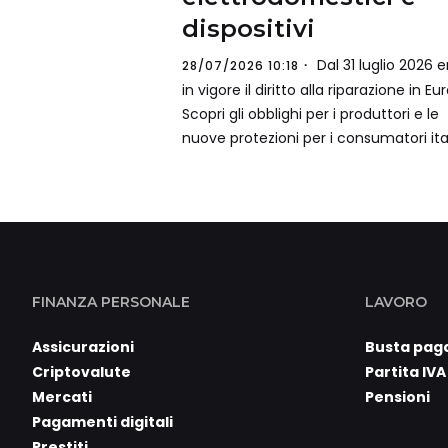
dispositivi
Dal 31 luglio 2026 e
28/07/2026 10:18
in vigore il diritto alla riparazione in Eu
Scopri gli obblighi per i produttori e le
nuove protezioni per i consumatori ital
FINANZA PERSONALE
LAVORO
Assicurazioni
Busta pag
Criptovalute
Partita IVA
Mercati
Pensioni
Pagamenti digitali
Prestiti