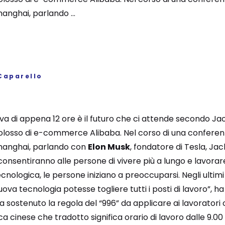
anghai, parlando ...
Caparello
a di appena 12 ore è il futuro che ci attende secondo Jack
olosso di e-commerce Alibaba. Nel corso di una conferenz
Shanghai, parlando con
Elon Musk
, fondatore di Tesla, J
 consentiranno alle persone di vivere più a lungo e lavor
ecnologica, le persone iniziano a preoccuparsi. Negli ultimi
va tecnologia potesse togliere tutti i posti di lavoro”, ha
a sostenuto la regola del “996” da applicare ai lavorator
a cinese che tradotto significa orario di lavoro dalle 9.00 al