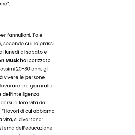
one”.
er fannulloni. Tale
, secondo cui la prassi
al lunedì al sabato e
on Musk h
a ipotizzato
ossimi 20-30 anni, gli
rà vivere le persone
avorare tre giorni alla
 dell’intelligenza
dersi la loro vita da
“I lavori di cui abbiamo
vita, si divertono”.
sistema dell’educazione