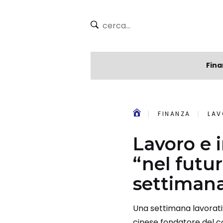
Fina
FINANZA
LAVO
Lavoro e i
“nel futu
settiman
Una settimana lavorativ
cinese fondatore del c