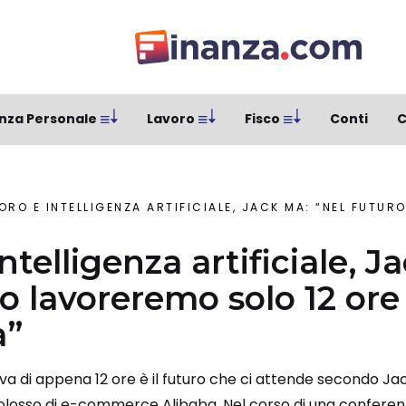
nza Personale
Lavoro
Fisco
Conti
C
RO E INTELLIGENZA ARTIFICIALE, JACK MA: “NEL FUTURO LAVOREREM
ntelligenza artificiale, J
ro lavoreremo solo 12 ore
a”
a di appena 12 ore è il futuro che ci attende secondo Jack
olosso di e-commerce Alibaba. Nel corso di una conferenz