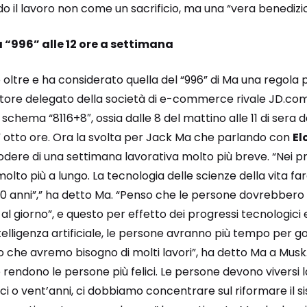
o il lavoro non come un sacrificio, ma una “vera benedizi
 “996” alle 12 ore a settimana
oltre e ha considerato quella del “996” di Ma una regola p
atore delegato della società di e-commerce rivale JD.com
schema “8116+8″, ossia dalle 8 del mattino alle 11 di sera d
” otto ore. Ora la svolta per Jack Ma che parlando con
El
godere di una settimana lavorativa molto più breve. “Nei pr
olto più a lungo. La tecnologia delle scienze della vita fa
 anni”,” ha detto Ma. “Penso che le persone dovrebbero l
l giorno”, e questo per effetto dei progressi tecnologici e
’intelligenza artificiale, le persone avranno più tempo per go
 che avremo bisogno di molti lavori”, ha detto Ma a Musk. 
rendono le persone più felici. Le persone devono viversi la 
dieci o vent’anni, ci dobbiamo concentrare sul riformare il 