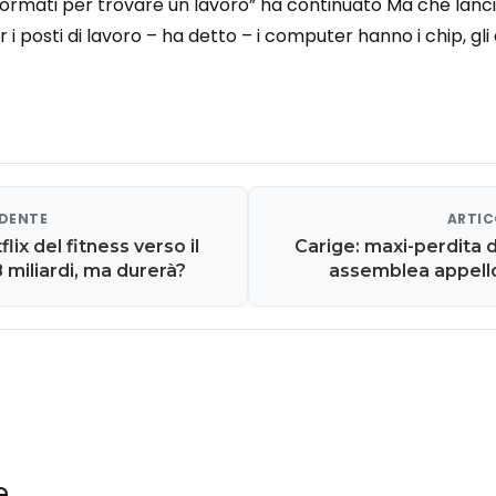
formati per trovare un lavoro” ha continuato Ma che lanc
r i posti di lavoro – ha detto – i computer hanno i chip, gli 
EDENTE
ARTIC
lix del fitness verso il
Carige: maxi-perdita 
 miliardi, ma durerà?
assemblea appello 
e