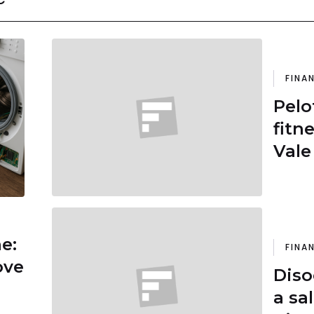
FINA
Pelo
fitn
Vale
dure
ne:
FINA
ove
Diso
a sa