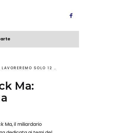
arte
O SOLO 12 ORE A SETTIMANA”
ack Ma:
 a
 Ma, il miliardario
a dedicata ai temi del