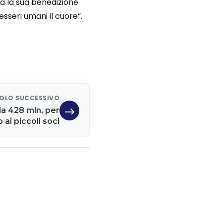
ia la sua benedizione
esseri umani il cuore”.
OLO SUCCESSIVO
da 428 mln, per
ai piccoli soci