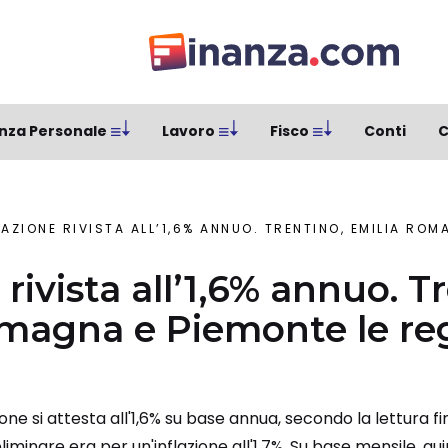
nza Personale
Lavoro
Fisco
Conti
C
AZIONE RIVISTA ALL’1,6% ANNUO. TRENTINO, EMILIA ROMAGNA E PI
 rivista all’1,6% annuo. T
magna e Piemonte le reg
lazione si attesta all'1,6% su base annua, secondo la lettura fi
iminare era per un'inflazione all'1,7%. Su base mensile, qui