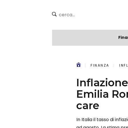
Fina
FINANZA
INFL
Inflazione
Emilia Ro
care
In Italia il tasso di inf
ad agosto. La stima prel