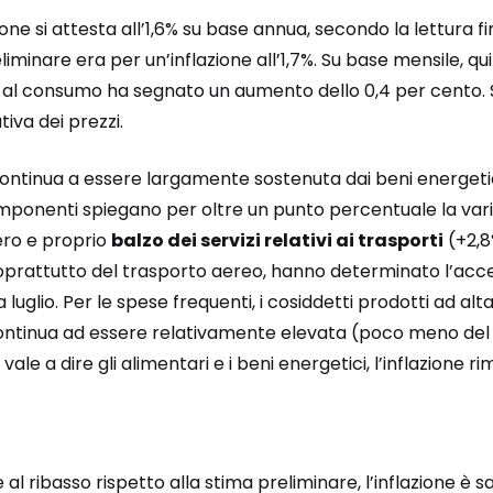
lazione si attesta all’1,6% su base annua, secondo la lettura fi
iminare era per un’inflazione all’1,7%. Su base mensile, qui
ezzi al consumo ha segnato un aumento dello 0,4 per cento. 
iva dei prezzi.
continua a essere largamente sostenuta dai beni energetici
ponenti spiegano per oltre un punto percentuale la variaz
ero e proprio
balzo dei servizi relativi ai trasporti
(+2,8
oprattutto del trasporto aereo, hanno determinato l’acc
 a luglio. Per le spese frequenti, i cosiddetti prodotti ad al
continua ad essere relativamente elevata (poco meno del 
 vale a dire gli alimentari e i beni energetici, l’inflazione
al ribasso rispetto alla stima preliminare, l’inflazione è 