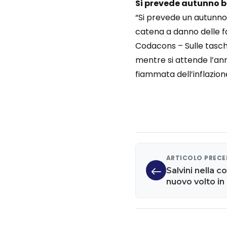
Si prevede autunno bo
“Si prevede un autunno b
catena a danno delle fa
Codacons – Sulle tasch
mentre si attende l’ann
fiammata dell’inflazion
ARTICOLO PREC
Salvini nella c
nuovo volto in
immigrazione'.
Draghi