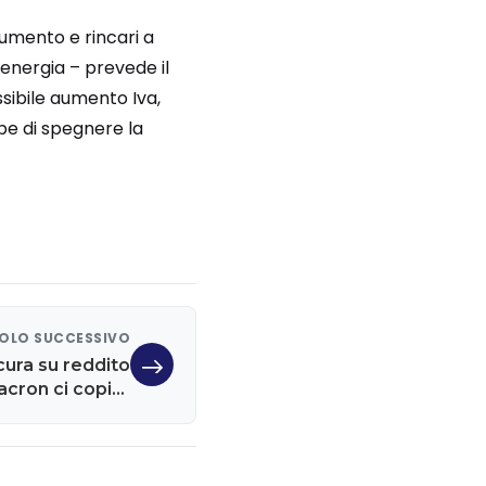
 aumento e rincari a
 energia – prevede il
sibile aumento Iva,
be di spegnere la
OLO SUCCESSIVO
cura su reddito
acron ci copia'.
no: e i giovani?