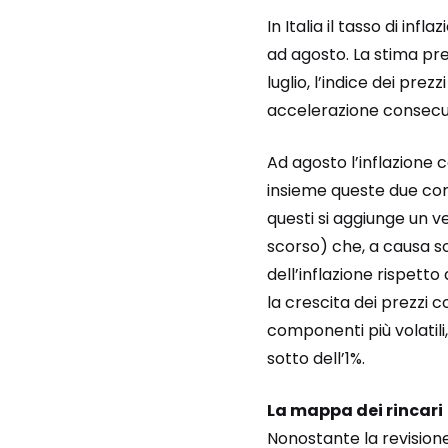
In Italia il tasso di inf
ad agosto. La stima prel
luglio, l’indice dei pr
accelerazione consecut
Ad agosto l’inflazione 
insieme queste due com
questi si aggiunge un v
scorso) che, a causa s
dell’inflazione rispetto
la crescita dei prezzi 
componenti più volatili,
sotto dell’1%.
La mappa dei rincari
Nonostante la revisione 