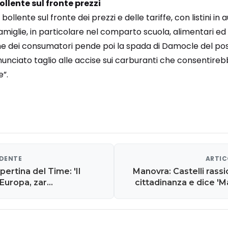
llente sul fronte prezzi
ollente sul fronte dei prezzi e delle tariffe, con listini in
miglie, in particolare nel comparto scuola, alimentari ed
e dei consumatori pende poi la spada di Damocle del pos
unciato taglio alle accise sui carburanti che consentireb
e”.
EDENTE
ARTIC
opertina del Time: 'Il
Manovra: Castelli rassi
 Europa, zar
cittadinanza e dice 'M
 E intanto è scontro con
Quota 100 nel miri