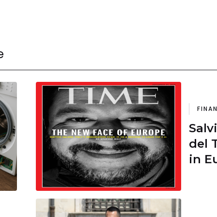
e
FINA
Salv
del 
in E
immi
è sc