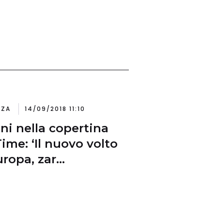
NZA
14/09/2018 11:10
ini nella copertina
Time: ‘Il nuovo volto
uropa, zar
grazione’. E intanto
ontro con Draghi