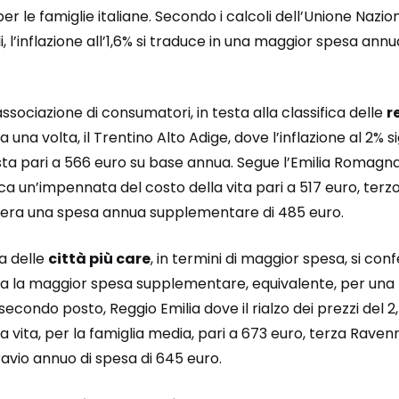
 le famiglie italiane. Secondo i calcoli dell’Unione Nazi
i, l’inflazione all’1,6% si traduce in una maggior spesa an
ssociazione di consumatori, in testa alla classifica delle
r
a una volta, il Trentino Alto Adige, dove l’inflazione al 2% s
sta pari a 566 euro su base annua. Segue l’Emilia Romagn
lica un’impennata del costo della vita pari a 517 euro, terz
 genera una spesa annua supplementare di 485 euro.
ia delle
città più care
, in termini di maggior spesa, si co
 ha la maggior spesa supplementare, equivalente, per una f
secondo posto, Reggio Emilia dove il rialzo dei prezzi del
 vita, per la famiglia media, pari a 673 euro, terza Ravenna
vio annuo di spesa di 645 euro.