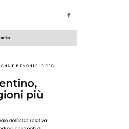
arte
EMONTE LE REGIONI PIÙ CARE
rentino,
ioni più
nale dell'Istat relativa
ndi nei confronti di