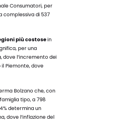
onale Consumatori, per
nua complessiva di 537
egioni più costose
in
ignifica, per una
a, dove l’incremento dei
o il Piemonte, dove
nferma Bolzano che, con
amiglia tipo, a 798
 2,4% determina un
, dove l’inflazione del