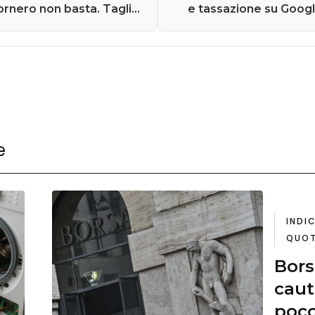
Fornero non basta. Taglio
e tassazione su Googl
 questi casi
e
INDIC
QUOT
Bors
caut
poco