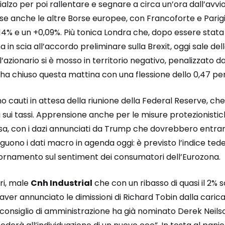
ialzo per poi rallentare e segnare a circa un’ora dall’avvio
se anche le altre Borse europee, con Francoforte e Pari
4% e un +0,09%. Più tonica Londra che, dopo essere stata l
ina in scia all’accordo preliminare sulla Brexit, oggi sale de
’azionario si è mosso in territorio negativo, penalizzato dai 
 ha chiuso questa mattina con una flessione dello 0,47 pe
no cauti in attesa della riunione della Federal Reserve, che
 sui tassi. Apprensione anche per le misure protezionisti
sa, con i dazi annunciati da Trump che dovrebbero entrare
guono i dati macro in agenda oggi: è previsto l’indice tedes
ornamento sul sentiment dei consumatori dell’Eurozona.
ri, male
Cnh Industrial
che con un ribasso di quasi il 2% s
o aver annunciato le dimissioni di Richard Tobin dalla cari
 consiglio di amministrazione ha già nominato Derek Neils