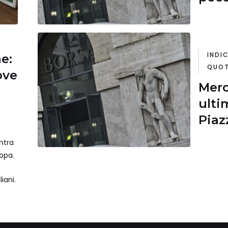
ban
INDIC
ne:
QUOT
ove
Merc
ulti
Piaz
a Sn
ntra
ban
ropa.
iani.