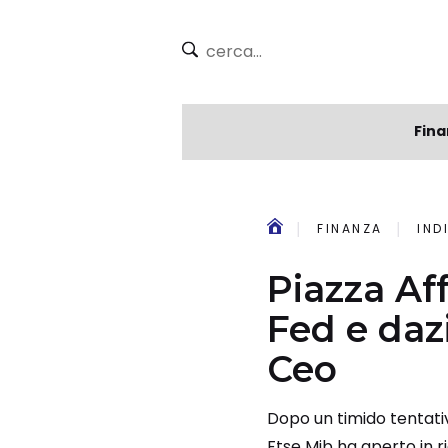
Fina
FINANZA
IND
Piazza Af
Fed e daz
Ceo
Dopo un timido tentativo
Ftse Mib ha aperto in ri