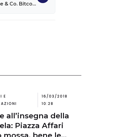
e & Co. Bitcoin
spaventa meno
I E
16/03/2018
AZIONI
10:28
e all’insegna della
ela: Piazza Affari
 mossa, bene le