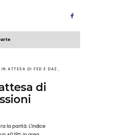
arte
AZI USA. CNH GIÙ DOPO DIMISSIONI CEO
attesa di
ssioni
a la parità. L'indice
 un +0,19% in area