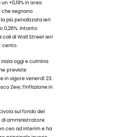
 un +0,19% in area
gi che segnano
a più penalizzata ieri
llo 0,26%. Intanto
cali di Wall Street ieri
r cento.
 inizia oggi e culmina
che previste
 in vigore venerdì 23.
co Zew, l’inflazione in
civola sul fondo del
ca di amministratore
on ceo ad interim e ha