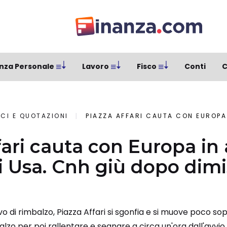
nza Personale
Lavoro
Fisco
Conti
C
ICI E QUOTAZIONI
PIAZZA AFFARI CAUTA CON EUROPA IN ATTESA DI FED E D
fari cauta con Europa in 
i Usa. Cnh giù dopo dimi
 di rimbalzo, Piazza Affari si sgonfia e si muove poco sopr
alzo per poi rallentare e segnare a circa un'ora dall'avvio