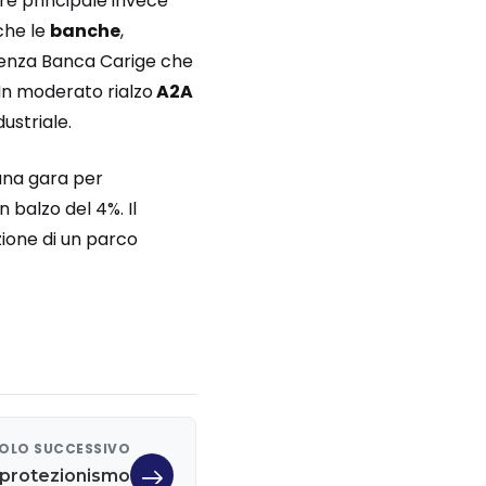
ere principale invece
che le
banche
,
denza Banca Carige che
. In moderato rialzo
A2A
ustriale.
 una gara per
 balzo del 4%. Il
zione di un parco
OLO SUCCESSIVO
 protezionismo