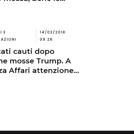
che
I E
14/03/2018
AZIONI
09:26
ati cauti dopo
me mosse Trump. A
za Affari attenzione
am, Atlantia e
che