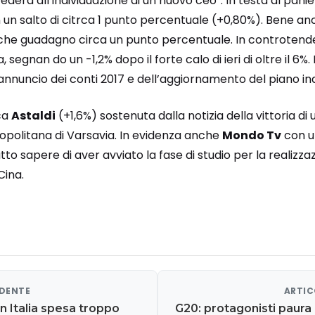
derà all’individuazione di un nuovo ceo”. In testa al pani
un salto di citrca 1 punto percentuale (+0,80%). Bene an
t che guadagno circa un punto percentuale. In controten
 segnan do un -1,2% dopo il forte calo di ieri di oltre il 6%
’annuncio dei conti 2017 e dell’aggiornamento del piano ind
ica
Astaldi
(+1,6%) sostenuta dalla notizia della vittoria di
ropolitana di Varsavia. In evidenza anche
Mondo Tv
con un
to sapere di aver avviato la fase di studio per la realizza
Cina.
EDENTE
ARTIC
in Italia spesa troppo
G20: protagonisti paura