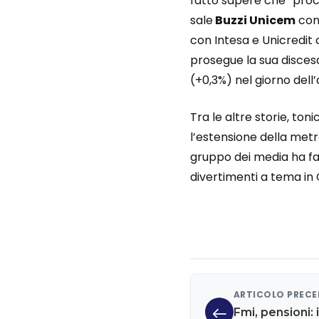
fatto sapere che “proce
sale
Buzzi Unicem
con 
con Intesa e Unicredi
prosegue la sua discesa,
(+0,3%) nel giorno dell
Tra le altre storie, ton
l’estensione della met
gruppo dei media ha fat
divertimenti a tema in 
ARTICOLO PREC
Fmi, pensioni: 