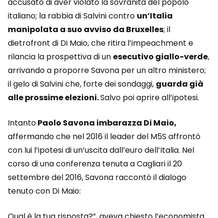
accusato di aver violato la sovranità del popolo
italiano; la rabbia di Salvini contro
un’Italia
manipolata a suo avviso da Bruxelles
; il
dietrofront di Di Maio, che ritira l’impeachment e
rilancia la prospettiva di un
esecutivo giallo-verde
,
arrivando a proporre Savona per un altro ministero;
il gelo di Salvini che, forte dei sondaggi,
guarda già
alle prossime elezioni.
Salvo poi aprire all’ipotesi.
Intanto
Paolo Savona imbarazza Di Maio,
affermando che nel 2016 il leader del M5S affrontò
con lui l’ipotesi di un’uscita dall’euro dell’Italia. Nel
corso di una conferenza tenuta a Cagliari il 20
settembre del 2016, Savona raccontò il dialogo
tenuto con Di Maio:
Qual è la tua risposta?”, aveva chiesto l’economista