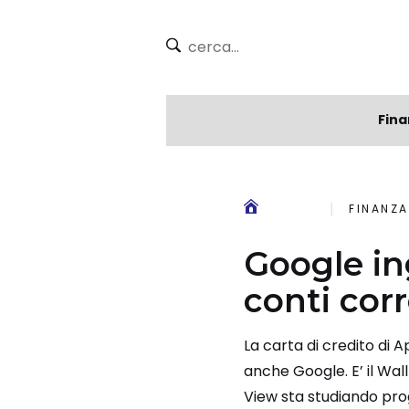
Fina
FINANZA
Google ing
conti corr
La carta di credito di A
anche Google. E’ il Wal
View sta studiando prog