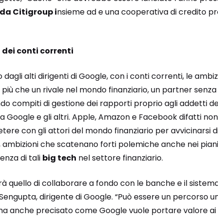
 da Citigroup i
nsieme ad e una cooperativa di credito pr
 dei conti correnti
dagli alti dirigenti di Google, con i conti correnti, le ambi
più che un rivale nel mondo finanziario, un partner senza
do compiti di gestione dei rapporti proprio agli addetti de
ra Google e gli altri. Apple, Amazon e Facebook difatti n
ere con gli attori del mondo finanziario per avvicinarsi di 
, ambizioni che scatenano forti polemiche anche nei piani a
enza di tali
big tech
nel settore finanziario.
rà quello di collaborare a fondo con le banche e il sistema
 Sengupta, dirigente di Google. “Può essere un percorso un
 ha anche precisato come Google vuole portare valore ai 