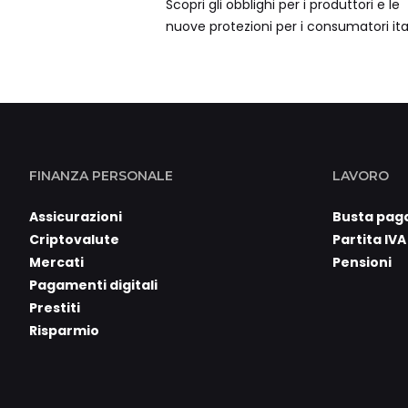
Scopri gli obblighi per i produttori e le
nuove protezioni per i consumatori ital
FINANZA PERSONALE
LAVORO
Assicurazioni
Busta pag
Criptovalute
Partita IVA
Mercati
Pensioni
Pagamenti digitali
Prestiti
Risparmio