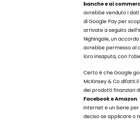
banche e ai commerc
avrebbe venduto i dati f
di Google Pay per scopi 
arrivate a seguito dell’
Nighingale, un accordo 
avrebbe permesso al col
loro insaputa, con l’ob
Certo è che Google god
McKinsey & Co difatti 
dei prodotti finanziari
Facebook e Amazon
.
internet e un bene pe
deciso se applicare o m