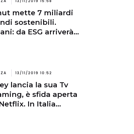
NZA
13/11/2019 15:58
ut mette 7 miliardi
ondi sostenibili.
iani: da ESG arriverà
eno 25% nuova
olta
NZA
13/11/2019 10:52
ey lancia la sua Tv
aming, è sfida aperta
etflix. In Italia
verà a marzo