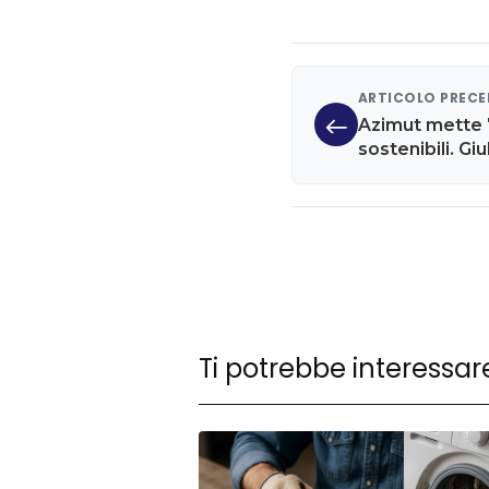
ARTICOLO PREC
Azimut mette 7
sostenibili. Giu
almeno 25% nu
Ti potrebbe interessar