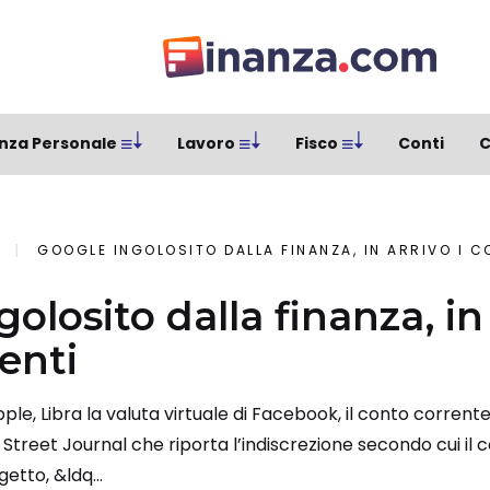
nza Personale
Lavoro
Fisco
Conti
C
GOOGLE INGOLOSITO DALLA FINANZA, IN ARRIVO I C
olosito dalla finanza, in 
enti
pple, Libra la valuta virtuale di Facebook, il conto corren
l Street Journal che riporta l’indiscrezione secondo cui il 
etto, &ldq...