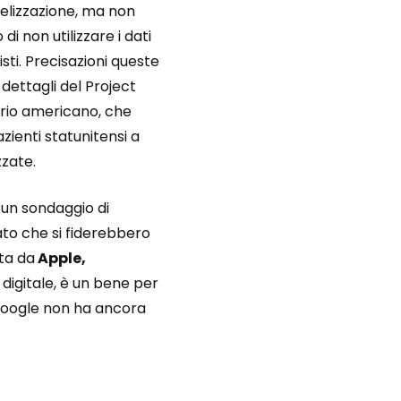
delizzazione, ma non
di non utilizzare i dati
isti. Precisazioni queste
 dettagli del Project
ario americano, che
zienti statunitensi a
zzate.
 un sondaggio di
ato che si fiderebbero
ata da
Apple,
digitale, è un bene per
Google non ha ancora