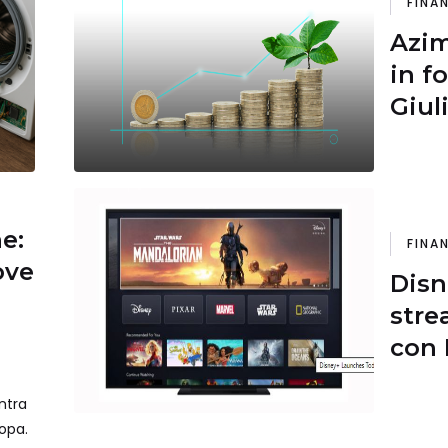
FINA
Azim
in f
Giul
alm
racc
ne:
FINA
ove
Disn
stre
con N
arri
ntra
ropa.