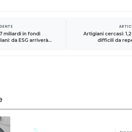
EDENTE
ARTIC
 miliardi in fondi
Artigiani cercasi: 1,2
liani: da ESG arriverà
difficili da r
ova raccolta
compe
e