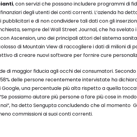
ianti
, con servizi che possano includere programmi di fi
inanziari degli utenti dei conti correnti. L’azienda ha detto 
pubblicitari e di non condividere tali dati con gli inserzion
inchiesta, sempre del Wall Street Journal, che ha svelato i
con Ascension, uno dei principali attori del sistema sanit
osso di Mountain View di raccogliere i dati di milioni di pa
iettivo di creare nuovi software per fornire cure personali
e di maggior fiducia agli occhi dei consumatori. Secondo
il 58% delle persone recentemente intervistate ha dichiar
 di Google, una percentuale più alta rispetto a quella tocc
 “Se possiamo aiutare più persone a fare più cose in modo 
r noi”, ha detto Sengupta concludendo che al momento 
eno commissioni ai suoi conti correnti.