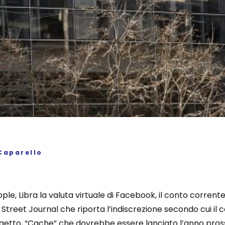
Caparello
pple, Libra la valuta virtuale di Facebook, il conto corren
l Street Journal che riporta l’indiscrezione secondo cui il 
ogetto, “Cache” che dovrebbe essere lanciato l’anno pro