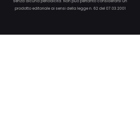
senza alcuna periodicità. Non può pertanto considerarsi un
prodotto editoriale ai sensi della legge n. 62 del 07.03.2001