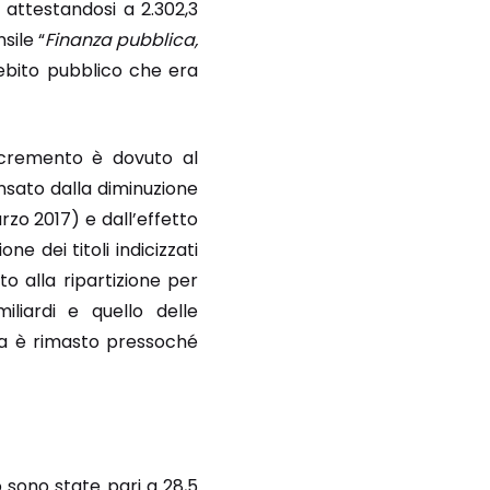
 attestandosi a 2.302,3
sile “
Finanza pubblica,
debito pubblico che era
incremento è dovuto al
nsato dalla diminuzione
arzo 2017) e dall’effetto
ne dei titoli indicizzati
to alla ripartizione per
iliardi e quello delle
enza è rimasto pressoché
o sono state pari a 28,5