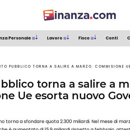
nza Personale
Lavoro
Fisco
Conti
C
ITO PUBBLICO TORNA A SALIRE A MARZO. COMMISIONE UE ESORTA
bblico torna a salire a m
ne Ue esorta nuovo Gov
ano torna a sfondare quota 2.300 miliardi. Nel mese di marz
he è aumentato di 15,9 miliardi rispetto a febbraio, attes