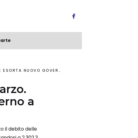
arte
 NUOVO GOVERNO A RIDURLO
arzo.
erno a
o il debito delle
tandosi a 2.302,3