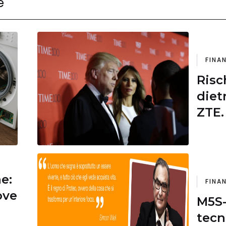
e
FINA
Risc
diet
ZTE.
di l
ne:
FINA
ove
M5S-
tecn