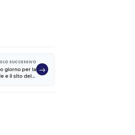
OLO SUCCESSIVO
mo giorno per la
 e il sito delle
va in tilt. Come
fare?