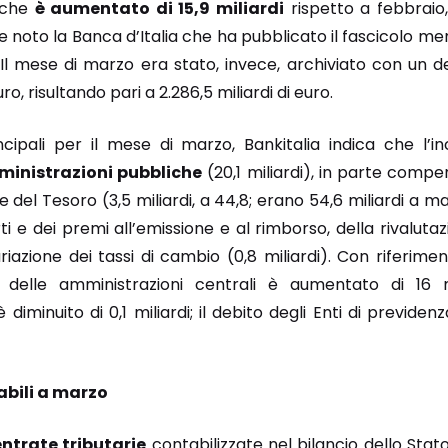
liche
è aumentato di 15,9 miliardi
rispetto a febbraio,
de noto la Banca d’Italia che ha pubblicato il fascicolo men
. Il mese di marzo era stato, invece, archiviato con un 
uro, risultando pari a 2.286,5 miliardi di euro.
ncipali per il mese di marzo, Bankitalia indica che l’
ministrazioni pubbliche
(20,1 miliardi), in parte compe
ide del Tesoro (3,5 miliardi, a 44,8; erano 54,6 miliardi a m
 e dei premi all’emissione e al rimborso, della rivalutazio
variazione dei tassi di cambio (0,8 miliardi). Con riferimen
to delle amministrazioni centrali è aumentato di 16 m
è diminuito di 0,1 miliardi; il debito degli Enti di previd
tabili a marzo
entrate tributarie
contabilizzate nel bilancio dello Stat