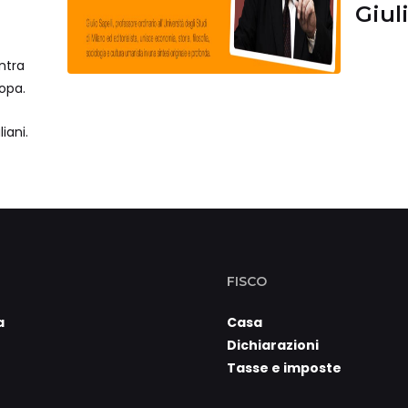
Giuli
falli
ntra
Fisc
ropa.
iani.
FISCO
a
Casa
Dichiarazioni
Tasse e imposte