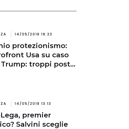
NZA
14/05/2018 16:23
hio protezionismo:
rofront Usa su caso
 Trump: troppi posti
avoro persi in Cina
NZA
14/05/2018 13:13
Lega, premier
ico? Salvini sceglie