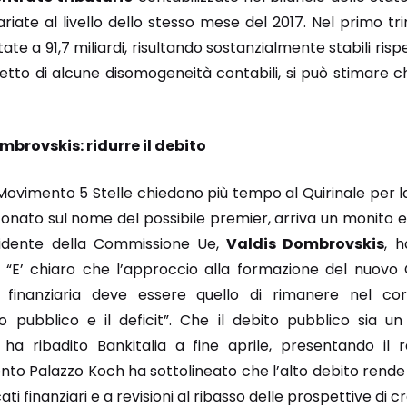
ariate al livello dello stesso mese del 2017. Nel primo t
tate a 91,7 miliardi, risultando sostanzialmente stabili ris
etto di alcune disomogeneità contabili, si può stimare c
mbrovskis: ridurre il debito
Movimento 5 Stelle chiedono più tempo al Quirinale per 
onato sul nome del possibile premier, arriva un monito e
esidente della Commissione Ue,
Valdis Dombrovskis
, 
: “E’ chiaro che l’approccio alla formazione del nuovo
tà finanziaria deve essere quello di rimanere nel co
o pubblico e il deficit”. Che il debito pubblico sia u
 ha ribadito Bankitalia a fine aprile, presentando il r
ento Palazzo Koch ha sottolineato che l’alto debito rende
ati finanziari e a revisioni al ribasso delle prospettive di cr