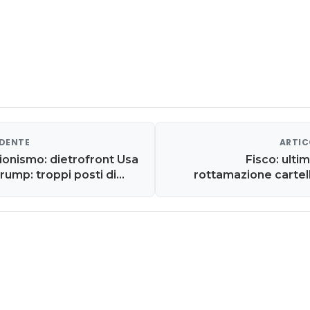
EDENTE
ARTIC
ionismo: dietrofront Usa
Fisco: ulti
rump: troppi posti di
rottamazione cartelle
 Cina
Agenzie delle Entrate 