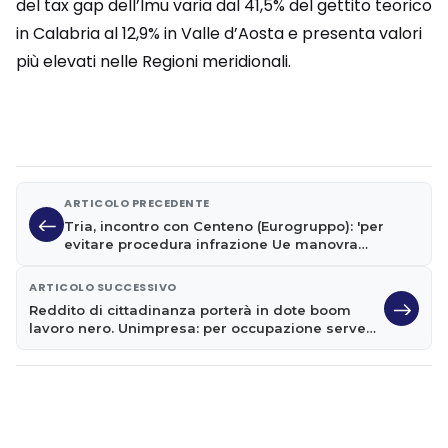
del tax gap dell’Imu varia dal 41,5% del gettito teorico
in Calabria al 12,9% in Valle d’Aosta e presenta valori
più elevati nelle Regioni meridionali.
ARTICOLO PRECEDENTE
Tria, incontro con Centeno (Eurogruppo): 'per
evitare procedura infrazione Ue manovra
dovrebbe essere suicida'
ARTICOLO SUCCESSIVO
Reddito di cittadinanza porterà in dote boom
lavoro nero. Unimpresa: per occupazione serve
taglio cuneo fiscale