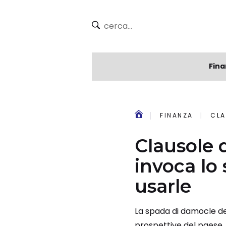
Fina
FINANZA
CLA
Clausole 
invoca lo 
usarle
La spada di damocle del
prospettive del paese. I