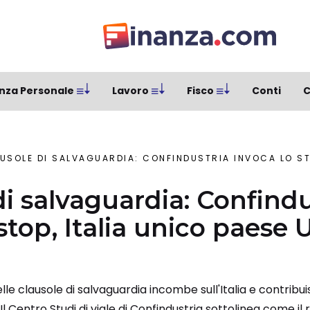
nza Personale
Lavoro
Fisco
Conti
C
USOLE DI SALVAGUARDIA: CONFINDUSTRIA INVOCA LO STOP, ITALI
di salvaguardia: Confindu
stop, Italia unico paese 
le clausole di salvaguardia incombe sull'Italia e contribuis
l Centro Studi di viale di Confindustria sottolinea come il r