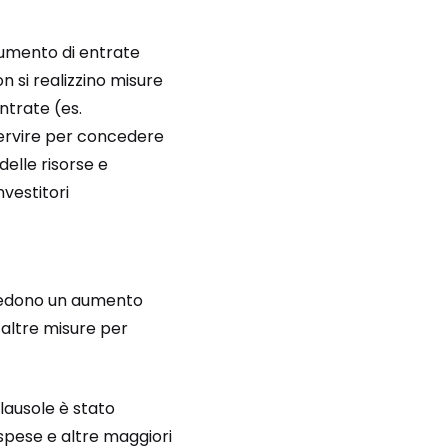
aumento di entrate
n si realizzino misure
ntrate (es.
servire per concedere
delle risorse e
vestitori
evedono un aumento
 altre misure per
clausole è stato
 spese e altre maggiori