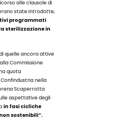
icorso alle clausole di
erano state introdotte,
ttivi programmati
a sterilizzazione in
di quelle ancora attive
e alla Commissione
una quota
 Confindustria nella
Lorena Scaperrotta
lle aspettative degli
ma
in fasi cicliche
non sostenibili”.