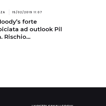
NZA
15/02/2019 11:07
oody’s forte
biciata ad outlook Pil
a. Rischio
ificativo’ di elezioni
cipate