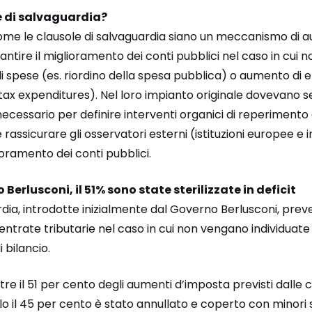
e di salvaguardia?
ome le clausole di salvaguardia siano un meccanismo di 
tire il miglioramento dei conti pubblici nel caso in cui no
 di spese (es. riordino della spesa pubblica) o aumento di e
 tax expenditures). Nel loro impianto originale dovevano 
necessario per definire interventi organici di reperimento 
icurare gli osservatori esterni (istituzioni europee e in
ioramento dei conti pubblici.
Berlusconi, il 51% sono state sterilizzate in deficit
ardia, introdotte inizialmente dal Governo Berlusconi, pr
entrate tributarie nel caso in cui non vengano individuate
i bilancio.
oltre il 51 per cento degli aumenti d’imposta previsti dalle 
 solo il 45 per cento è stato annullato e coperto con minori