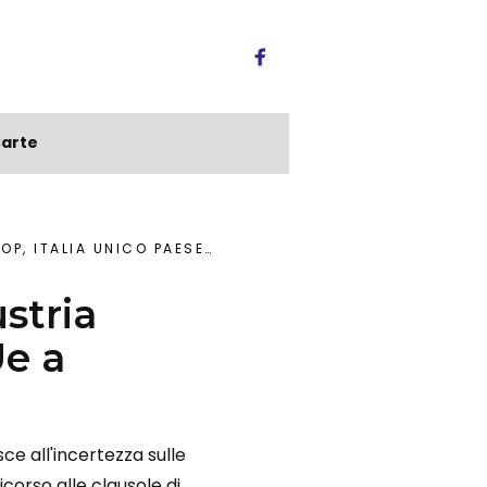
arte
A UNICO PAESE UE A USARLE
stria
Ue a
ce all'incertezza sulle
icorso alle clausole di