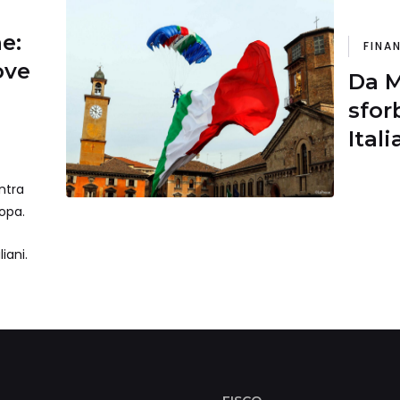
ne:
FINA
ove
Da M
sfor
Itali
‘sign
ntra
anti
ropa.
iani.