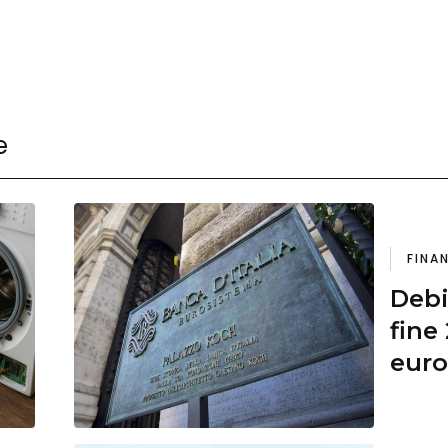
e
FINA
Debi
fine
euro