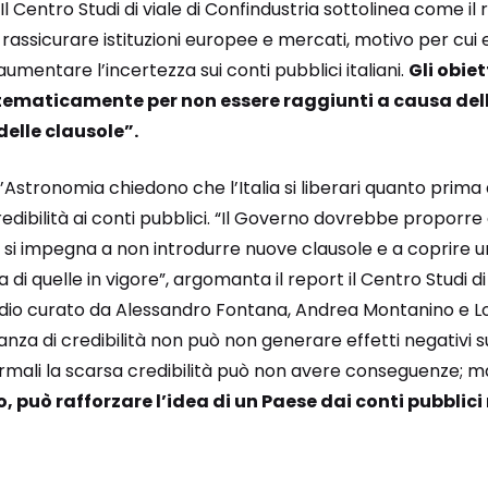
l Centro Studi di viale di Confindustria sottolinea come il r
 rassicurare istituzioni europee e mercati, motivo per cui 
aumentare l’incertezza sui conti pubblici italiani.
Gli obie
istematicamente per non essere raggiunti a causa dell
delle clausole”.
l’Astronomia chiedono che l’Italia si liberari quanto prima 
redibilità ai conti pubblici. “Il Governo dovrebbe proporr
i si impegna a non introdurre nuove clausole e a coprire 
di quelle in vigore”, argomanta il report il Centro Studi di
tudio curato da Alessandro Fontana, Andrea Montanino e 
a di credibilità non può non generare effetti negativi su
normali la scarsa credibilità può non avere conseguenze; 
, può rafforzare l’idea di un Paese dai conti pubblici 