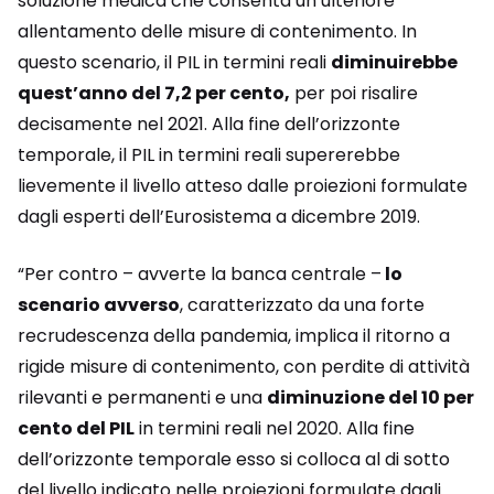
soluzione medica che consenta un ulteriore
allentamento delle misure di contenimento. In
questo scenario, il PIL in termini reali
diminuirebbe
quest’anno del 7,2 per cento,
per poi risalire
decisamente nel 2021. Alla fine dell’orizzonte
temporale, il PIL in termini reali supererebbe
lievemente il livello atteso dalle proiezioni formulate
dagli esperti dell’Eurosistema a dicembre 2019.
“Per contro – avverte la banca centrale –
lo
scenario avverso
, caratterizzato da una forte
recrudescenza della pandemia, implica il ritorno a
rigide misure di contenimento, con perdite di attività
rilevanti e permanenti e una
diminuzione del 10 per
cento del PIL
in termini reali nel 2020. Alla fine
dell’orizzonte temporale esso si colloca al di sotto
del livello indicato nelle proiezioni formulate dagli